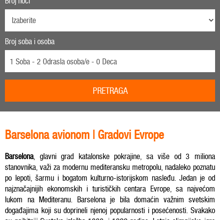
Broj noći
Broj soba i osoba
1 Soba - 2 Odrasla osoba/e - 0 Deca
PRETRAGA
Barselona avionom | Gradovi Evrope
Barselona
, glavni grad katalonske pokrajine, sa više od 3 miliona
stanovnika, važi za modernu mediteransku metropolu, nadaleko poznatu
po lepoti, šarmu i bogatom kulturno-istorijskom nasleđu. Jedan je od
najznačajnijih ekonomskih i turističkih centara Evrope, sa najvećom
lukom na Mediteranu. Barselona je bila domaćin važnim svetskim
događajima koji su doprineli njenoj popularnosti i posećenosti. Svakako