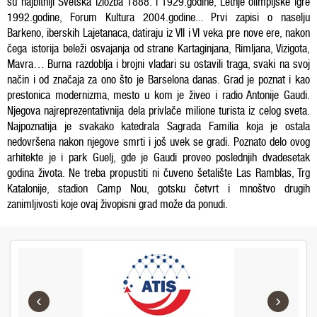
su najbitniji Svetska izložba 1888. i 1929.godine, Letnje olimpijske igre
1992.godine, Forum Kultura 2004.godine... Prvi zapisi o naselju
Barkeno
, iberskih Lajetanaca, datiraju iz VII i VI veka pre nove ere, nakon
čega istorija beleži osvajanja od strane Kartaginjana, Rimljana, Vizigota,
Mavra… Burna razdoblja i brojni vladari su ostavili traga, svaki na svoj
način i od značaja za ono što je Barselona danas. Grad je poznat i kao
prestonica modernizma, mesto u kom je živeo i radio Antonije Gaudi.
Njegova najreprezentativnija dela privlače milione turista iz celog sveta.
Najpoznatija je svakako katedrala
Sagrada Familia
koja je ostala
nedovršena nakon njegove smrti i još uvek se gradi. Poznato delo ovog
arhitekte je i park
Guelj
, gde je Gaudi proveo poslednjih dvadesetak
godina života. Ne treba propustiti ni čuveno šetalište
Las Ramblas, Trg
Katalonije,
stadion
Camp Nou,
gotsku četvrt i mnoštvo drugih
zanimljivosti koje ovaj živopisni grad može da ponudi.
‹
›