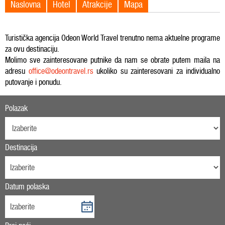
Naslovna
Hotel
Atrakcije
Mapa
Turistička agencija Odeon World Travel trenutno nema aktuelne programe
za ovu destinaciju.
Molimo sve zainteresovane putnike da nam se obrate putem maila na
adresu
office@odeontravel.rs
ukoliko su zainteresovani za individualno
putovanje i ponudu.
Polazak
Destinacija
Datum polaska