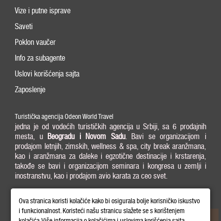
Vize i putne isprave
Saveti
Poklon vaučer
Info za subagente
Uslovi korišćenja sajta
Zaposlenje
Turistička agencija Odeon World Travel
jedna je od vodećih turističkih agencija u Srbiji, sa 6 prodajnih
mesta, u
Beogradu i
Novom Sadu
. Bavi se organizacijom i
prodajom letnjih, zimskih, wellness & spa, city break aranžmana,
kao i aranžmana za daleke i egzotične destinacije i krstarenja,
takođe se bavi i organizacijom seminara i kongresa u zemlji i
inostranstvu, kao i prodajom avio karata za ceo svet.
011/3238-004 | office@odeontravel.rs |
Pozovite nas:
Ova stranica koristi kolačiće kako bi osigurala bolje korisničko iskustvo
Radno vreme 08:00 - 20:00
i funkcionalnost. Koristeći našu stranicu slažete se s korištenjem
kolačića. Više informacija o kolačićima i uslovima korišćenja sajta