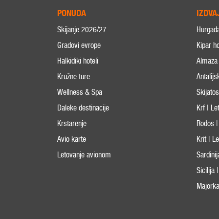
PONUDA
IZDVA
Skijanje 2026/27
Hurgad
Gradovi evrope
Kipar ho
Halkidiki hoteli
Almaza 
Kružne ture
Antalijs
Wellness & Spa
Skijato
Daleke destinacije
Krf | L
Krstarenje
Rodos |
Avio karte
Krit | 
Letovanje avionom
Sardini
Sicilija
Majorka