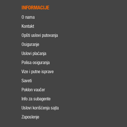
INFORMACIJE
O nama
Kontakt
Opšti uslovi putovanja
Osiguranje
Uslovi plaćanja
Polisa osiguranja
Vize i putne isprave
Saveti
Poklon vaučer
Info za subagente
Uslovi korišćenja sajta
Zaposlenje