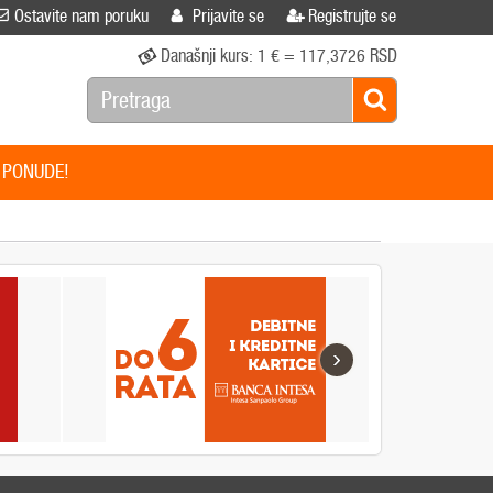
Ostavite nam poruku
Prijavite se
Registrujte se
Današnji kurs:
1 € = 117,3726 RSD
 PONUDE!
›