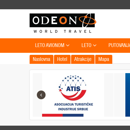
LETO AVIONOM
LETO
PUTOVANJ
Naslovna
Hotel
Atrakcije
Mapa
‹