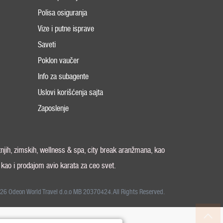
Polisa osiguranja
Vize i putne isprave
Saveti
Poklon vaučer
Info za subagente
Uslovi korišćenja sajta
Zaposlenje
tnjih, zimskih, wellness & spa, city break aranžmana, kao
, kao i prodajom avio karata za ceo svet.
26 Odeon World Travel d.o.o MB 20370424. All Rights Reserved.