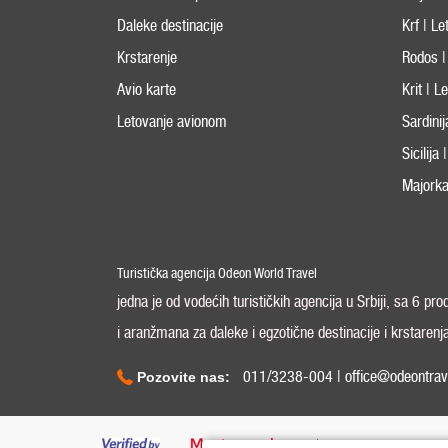
Daleke destinacije
Krf | L
Krstarenje
Rodos |
Avio karte
Krit | 
Letovanje avionom
Sardini
Sicilija
Majorka
Turistička agencija Odeon World Travel
jedna je od vodećih turističkih agencija u Srbiji, sa 6 pr
i aranžmana za daleke i egzotične destinacije i krstarenj
011/3238-004 | office@odeontrav
Pozovite nas: