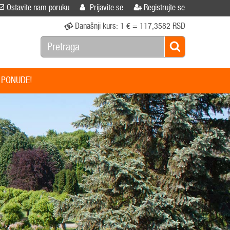
Ostavite nam poruku
Prijavite se
Registrujte se
Današnji kurs:
1 € = 117,3582 RSD
 PONUDE!