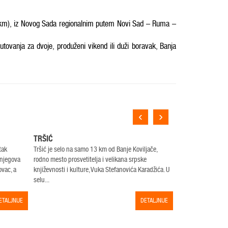
 km), iz Novog Sada regionalnim putem Novi Sad – Ruma –
utovanja za dvoje, produženi vikend ili duži boravak, Banja
‹
›
TRŠIĆ
MANASTIR TR
tak
Tršić je selo na samo 13 km od Banje Koviljače,
Manastir Tronoša o
i njegova
rodno mesto prosvetitelja i velikana srpske
srednjevekovni ma
ovac, a
književnosti i kulture, Vuka Stefanovića Karadžića. U
kao zadužbina Kata
selu...
praun...
ETALJNIJE
DETALJNIJE