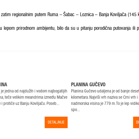
a zatim regionalnim putem Ruma – Šabac – Loznica – Banja Koviljača (145
u lepom prirodnom ambijentu, bilo da su u pitanju porodična putovanja ili p
INA
PLANINA GUČEVO
 je jedna od najdužih i vodom najbogatijih
Planina Gučevo udaljena je od banje dese
na, teče velikim meandrima između Mačve
kilometara. Najviši vrh naziva se Crni vrh 
 i protiče uz Banju Koviljaču. Poseb...
nadmorska visina je 779 m. To je lep vidik
spo...
DETALJNIJE
D