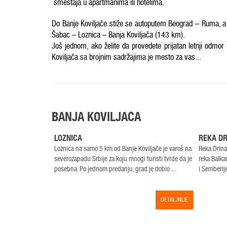
smeštaja u apartmanima ili hotelima.
Do Banje Koviljače stiže se autoputem Beograd – Ruma, 
Šabac – Loznica – Banja Koviljača (143 km).
Još jednom, ako želite da provedete prijatan letnji odmor 
Koviljača sa brojnim sadržajima je mesto za vas...
BANJA KOVILJAČA
LOZNICA
REKA DR
Loznica na samo 5 km od Banje Koviljače je varoš na
Reka Drina
severozapadu Srbije za koju mnogi turisti tvrde da je
reka Balka
posebna. Po jednom predanju, grad je dobio ...
i Semberije
DETALJNIJE