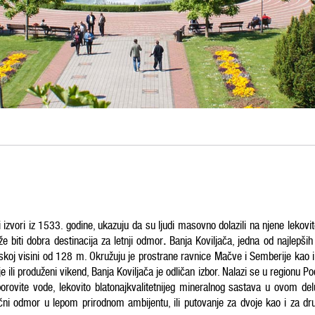
sani izvori iz 1533. godine, ukazuju da su ljudi masovno dolazili na njene lekovit
e biti dobra destinacija za letnji odmor
.
Banja Koviljača, jedna od najlepših i
j visini od 128 m. Okružuju je prostrane ravnice Mačve i Semberije kao i pl
ili produženi vikend, Banja Koviljača je odličan izbor. Nalazi se u regionu Pod
rovite vode, lekovito blatonajkvalitetnijeg mineralnog sastava u ovom delu 
dični odmor u lepom prirodnom ambijentu, ili putovanje za dvoje kao i za drug