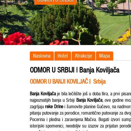
Naslovna
Hotel
Atrakcije
Mapa
ODMOR U SRBIJI | Banja Koviljača
ODMOR U BANJI KOVILJAČ I Srbija
Banja Koviljača
je bila lečilište još u doba Ilira, a prvi pi
najpoznatijih banja u Srbiji
Banja Koviljača
, ove godine mož
zagrljaju
reke Drine
i šumovite planine Gučevo, na nadmorsko
pitanju putovanje za porodice, romantično putovanje za dvoje 
Pocerina i plodna i zaravnjena Mačva. Bogati izvori sumpo
istorijski spomenici, neodoljiv su izazov za prijatan poro