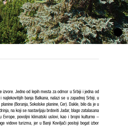
e izvore.
Jedno od lepih mesta za odmor u Srbiji i jedna od
 najlekovitijih banja Balkana, nalazi se u zapadnoj Srbiji, u
anine (Boranja, Sokolske planine, Cer). Dakle, bilo da je u
rinja, na koji se nastavljaju brdoviti Jadar, blago zatalasana
Evrope, povoljni klimatski uslovi, kao i brojni kulturno –
e vidove turizma, jer u Banji Koviljači postoji bogat izbor