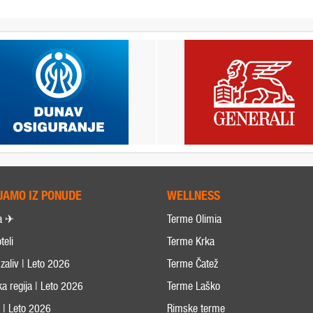
JAMO IZ PONUDE
WELLNESS
a ✈
Terme Olimia
teli
Terme Krka
zaliv | Leto 2026
Terme Čatež
ka regija | Leto 2026
Terme Laško
s | Leto 2026
Rimske terme