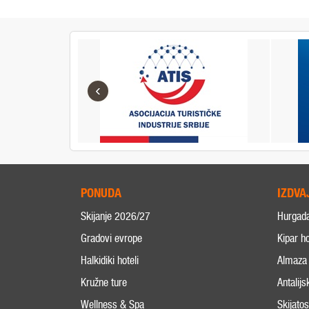
‹
PONUDA
IZDVA
Skijanje 2026/27
Hurgad
Gradovi evrope
Kipar ho
Halkidiki hoteli
Almaza 
Kružne ture
Antalijs
Wellness & Spa
Skijato