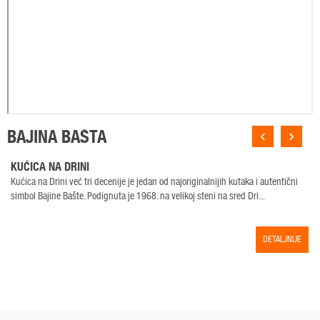
‹
›
BAJINA BAŠTA
KUĆICA NA DRINI
Kućica na Drini već tri decenije je jedan od najoriginalnijih kutaka i autentični
simbol Bajine Bašte. Podignuta je 1968. na velikoj steni na sred Dri...
DETALJNIJE