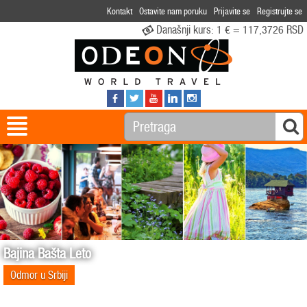
Kontakt
Ostavite nam poruku
Prijavite se
Registrujte se
Današnji kurs:
1 € = 117,3726 RSD
Bajina Bašta Leto
Odmor u Srbiji