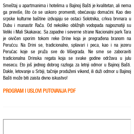
Smeštaj u apartmanima i hotelima u Bajinoj Bašti je kvalitetan, ali nema
ga previše, što će se uskoro promeniti, obećavaju domaćini. Kao deo
srpske kulturne baštine izdvajaju se ostaci Solotnika, crkva brvnara u
Dubu i manastir Rača. Od nekoliko obližnjih vodopada najpoznatiji su
Veliki i Mali Skakavac. Sa zapadne i severne strane Nacionalni park Tara
je oivičen sporim tokom reke Drine koja je pregrađena branom na
Perućcu. Na Drini se, tradicionalno, splavari i peca, kao i na jezeru
Perućac koje se pruža sve do Višegrada. Ne sme se zaboraviti
tradicionalna Drinska regata koja se svake godine održava u julu
mesecu. Eto još jednog dobrog razloga za letnji odmor u Bajinoj Bašti.
Dakle, letovanje u Srbiji, tačnije produženi vikend, ili duži odmor u Bajinoj
Bašti može biti zaista divno iskustvo!
PROGRAM I USLOVI PUTOVANJA PDF