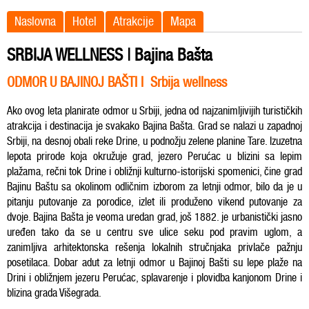
Naslovna
Hotel
Atrakcije
Mapa
SRBIJA WELLNESS | Bajina Bašta
ODMOR U BAJINOJ BAŠTI I Srbija wellness
Ako ovog leta planirate odmor u Srbiji, jedna od najzanimljivijih turističkih
atrakcija i destinacija je svakako Bajina Bašta. Grad se nalazi u zapadnoj
Srbiji, na desnoj obali reke Drine, u podnožju zelene planine Tare. Izuzetna
lepota prirode koja okružuje grad, jezero Perućac u blizini sa lepim
plažama, rečni tok Drine i obližnji kulturno-istorijski spomenici, čine grad
Bajinu Baštu sa okolinom odličnim izborom za letnji odmor, bilo da je u
pitanju putovanje za porodice, izlet ili produženo vikend putovanje za
dvoje. Bajina Bašta je veoma uredan grad, još 1882. je urbanistički jasno
uređen tako da se u centru sve ulice seku pod pravim uglom, a
zanimljiva arhitektonska rešenja lokalnih stručnjaka privlače pažnju
posetilaca. Dobar adut za letnji odmor u Bajinoj Bašti su lepe plaže na
Drini i obližnjem jezeru Perućac, splavarenje i plovidba kanjonom Drine i
blizina grada Višegrada.