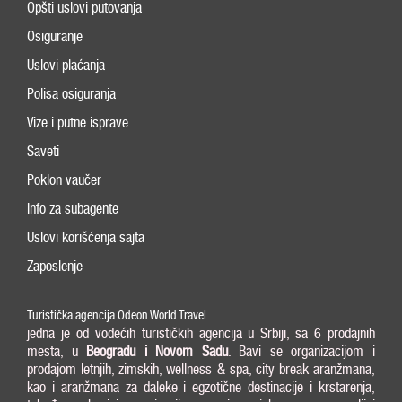
Opšti uslovi putovanja
Osiguranje
Uslovi plaćanja
Polisa osiguranja
Vize i putne isprave
Saveti
Poklon vaučer
Info za subagente
Uslovi korišćenja sajta
Zaposlenje
Turistička agencija Odeon World Travel
jedna je od vodećih turističkih agencija u Srbiji, sa 6 prodajnih
mesta, u
Beogradu i
Novom Sadu
. Bavi se organizacijom i
prodajom letnjih, zimskih, wellness & spa, city break aranžmana,
kao i aranžmana za daleke i egzotične destinacije i krstarenja,