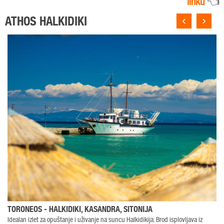
linku
👈
‹
›
ATHOS HALKIDIKI
TORONEOS - HALKIDIKI, KASANDRA, SITONIJA
Idealan izlet za opuštanje i uživanje na suncu Halkidikija. Brod isplovljava iz