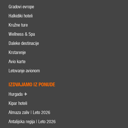
Gradovi evrope
Halkidiki hoteli
Kružne ture
Wellness & Spa
Daleke destinacije
Krstarenje
Avio karte
Letovanje avionom
IZDVAJAMO IZ PONUDE
Hurgada ✈
Kipar hoteli
Almaza zaliv | Leto 2026
Antalijska regija | Leto 2026