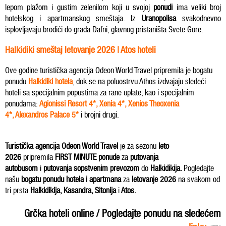
lepom plažom i gustim zelenilom koji u svojoj
ponudi
ima veliki broj
hotelskog i apartmanskog smeštaja. Iz
Uranopolisa
svakodnevno
isplovljavaju brodići do grada Dafni, glavnog pristaništa Svete Gore.
Halkidiki smeštaj letovanje 2026 | Atos hoteli
Ove godine turistička agencija Odeon World Travel pripremila je bogatu
ponudu
Halkidiki hotela
, dok se na poluostrvu Athos izdvajaju sledeći
hoteli sa specijalnim popustima za rane uplate, kao i specijalnim
ponudama:
Agionissi Resort 4*
,
Xenia 4*
,
Xenios Theoxenia
4*
,
Alexandros Palace
5*
i brojni drugi.
Turisti
čka agencija Odeon World Travel
je za sezonu
leto
2026
pripremila
FIRST MINUTE ponude
za
putovanja
autobusom
i
putovanja sopstvenim prevozom
do
Halkidikija.
Pogledajte
našu
bogatu ponudu hotela i apartmana
za
letovanje 2026
na svakom od
tri prsta
Halkidikija
,
Kasandra
,
Sitonija
i
Atos
.
Grčka hoteli online / Pogledajte ponudu na sledećem