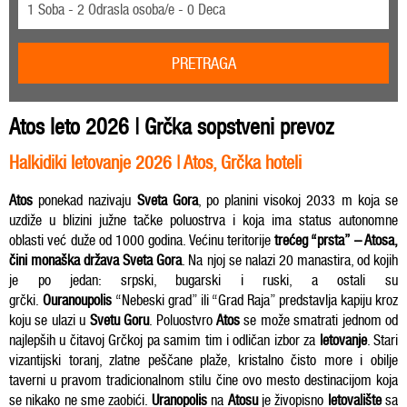
1 Soba - 2 Odrasla osoba/e - 0 Deca
PRETRAGA
Atos leto 2026 | Grčka sopstveni prevoz
Halkidiki letovanje 2026 | Atos, Grčka hoteli
Atos
ponekad nazivaju
Sveta Gora
, po planini visokoj 2033 m koja se
uzdiže u blizini južne tačke poluostrva i koja ima status autonomne
oblasti već duže od 1000 godina. Većinu teritorije
trećeg “prsta” – Atosa,
čini monaška država Sveta Gora
. Na njoj se nalazi 20 manastira, od kojih
je po jedan: srpski, bugarski i ruski, a ostali su
grčki.
Ouranoupolis
“Nebeski grad” ili “Grad Raja” predstavlja kapiju kroz
koju se ulazi u
Svetu Goru
. Poluostvro
Atos
se može smatrati jednom od
najlepših u čitavoj Grčkoj pa samim tim i odličan izbor za
letovanje
. Stari
vizantijski toranj, zlatne peščane plaže, kristalno čisto more i obilje
taverni u pravom tradicionalnom stilu čine ovo mesto destinacijom koja
se nikako ne sme zaobići.
Uranopolis
na
Atosu
je živopisno
letovalište
sa