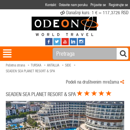
Kontakt
Ostavite nam poruku
Prijavite se
Registrujte se
Današnji kurs:
1 € = 117,3726 RSD
Početna strana
TURSKA
ANTALIJA
SIDE
SEADEN SEA PLANET RESORT & SPA
Podeli na društvenim mrežama
SEADEN SEA PLANET RESORT & SPA