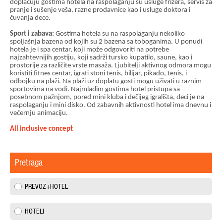
doplaćuju gostima hotela na raspolaganju su usluge frizera, servis za
pranje i sušenje veša, razne prodavnice kao i usluge doktora i
čuvanja dece.
Sport i zabava:
Gostima hotela su na raspolaganju nekoliko
spoljašnja bazena od kojih su 2 bazena sa toboganima. U ponudi
hotela je i spa centar, koji može odgovoriti na potrebe
najzahtevnijih gostiju, koji sadrži tursko kupatilo, saune, kao i
prostorije za različite vrste masaža. Ljubitelji aktivnog odmora mogu
koristiti fitnes centar, igrati stoni tenis, bilijar, pikado, tenis, i
odbojku na plaži. Na plaži uz doplatu gosti mogu uživati u raznim
sportovima na vodi. Najmlađim gostima hotel pristupa sa
posebnom pažnjom, pored mini kluba i dečijeg igrališta, deci je na
raspolaganju i mini disko. Od zabavnih aktivnosti hotel ima dnevnu i
večernju animaciju.
All inclusive concept
Pretraga
PREVOZ+HOTEL
HOTELI