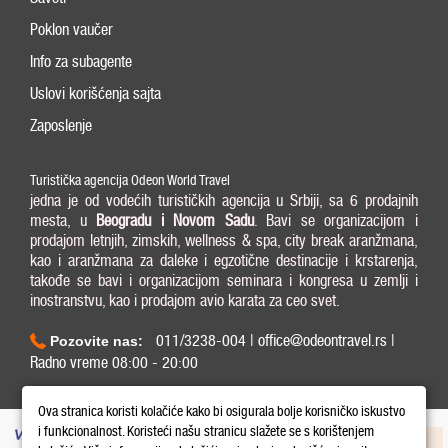
Poklon vaučer
Info za subagente
Uslovi korišćenja sajta
Zaposlenje
Turistička agencija Odeon World Travel
jedna je od vodećih turističkih agencija u Srbiji, sa 6 prodajnih
mesta, u
Beogradu i
Novom Sadu
. Bavi se organizacijom i
prodajom letnjih, zimskih, wellness & spa, city break aranžmana,
kao i aranžmana za daleke i egzotične destinacije i krstarenja,
takođe se bavi i organizacijom seminara i kongresa u zemlji i
inostranstvu, kao i prodajom avio karata za ceo svet.
011/3238-004 | office@odeontravel.rs |
Pozovite nas:
Radno vreme 08:00 - 20:00
Copyright © 2026 Odeon World Travel d.o.o MB 20370424. All Rights Reserved.
Ova stranica koristi kolačiće kako bi osigurala bolje korisničko iskustvo
i funkcionalnost. Koristeći našu stranicu slažete se s korištenjem