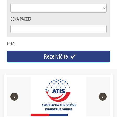
CENA PAKETA
TOTAL
Rezervišite
‹
›