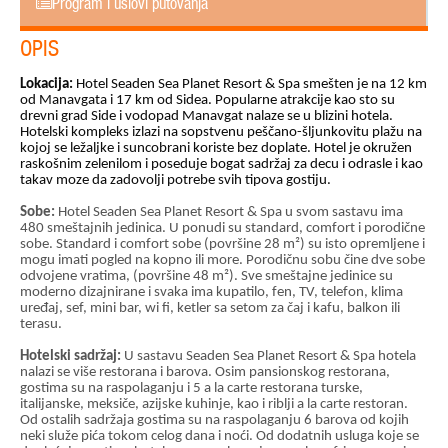
Program i uslovi putovanja
OPIS
Lokacija:
Hotel Seaden Sea Planet Resort & Spa smešten je na 12 km
od Manavgata i 17 km od Sidea. Popularne atrakcije kao sto su
drevni grad Side i vodopad Manavgat nalaze se u blizini hotela.
Hotelski kompleks izlazi na sopstvenu peščano-šljunkovitu plažu na
kojoj se ležaljke i suncobrani koriste bez doplate. Hotel je okružen
raskošnim zelenilom i poseduje bogat sadržaj za decu i odrasle i kao
takav moze da zadovolji potrebe svih tipova gostiju.
Sobe:
Hotel Seaden Sea Planet Resort & Spa u svom sastavu ima
480 smeštajnih jedinica. U ponudi su standard, comfort i porodične
sobe. Standard i comfort sobe (površine 28 m²) su isto opremljene i
mogu imati pogled na kopno ili more. Porodičnu sobu čine dve sobe
odvojene vratima, (površine 48 m²). Sve smeštajne jedinice su
moderno dizajnirane i svaka ima kupatilo, fen, TV, telefon, klima
uređaj, sef, mini bar, wi fi, ketler sa setom za čaj i kafu, balkon ili
terasu.
Hotelski sadržaj:
U sastavu Seaden Sea Planet Resort & Spa hotela
nalazi se više restorana i barova. Osim pansionskog restorana,
gostima su na raspolaganju i 5 a la carte restorana turske,
italijanske, meksiče, azijske kuhinje, kao i riblji a la carte restoran.
Od ostalih sadržaja gostima su na raspolaganju 6 barova od kojih
neki služe pića tokom celog dana i noći. Od dodatnih usluga koje se