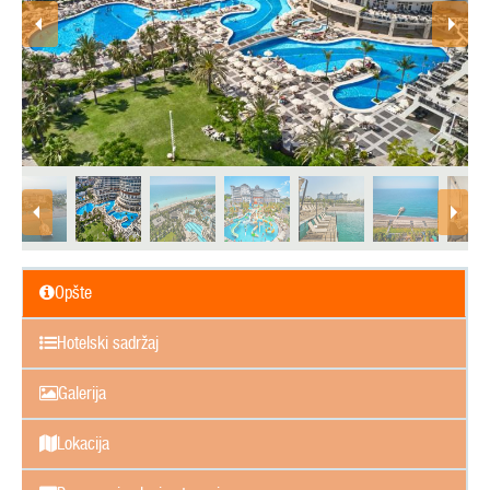
Opšte
Hotelski sadržaj
Galerija
Lokacija