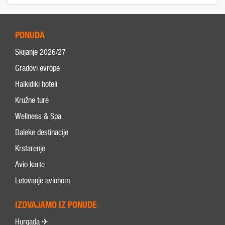
PONUDA
Skijanje 2026/27
Gradovi evrope
Halkidiki hoteli
Kružne ture
Wellness & Spa
Daleke destinacije
Krstarenje
Avio karte
Letovanje avionom
IZDVAJAMO IZ PONUDE
Hurgada ✈