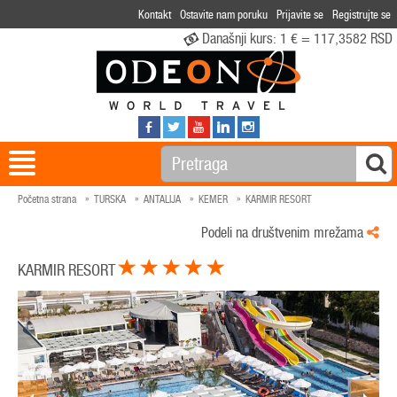
Kontakt
Ostavite nam poruku
Prijavite se
Registrujte se
Današnji kurs:
1 € = 117,3582 RSD
Početna strana
TURSKA
ANTALIJA
KEMER
KARMIR RESORT
Podeli na društvenim mrežama
KARMIR RESORT