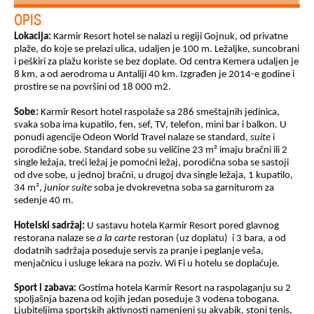
OPIS
Lokacija:
Karmir Resort hotel se nalazi u regiji Gojnuk, od privatne
plaže, do koje se prelazi ulica, udaljen je 100 m. Ležaljke, suncobrani
i peškiri za plažu koriste se bez doplate. Od centra Kemera udaljen je
8 km, a od aerodroma u Antaliji 40 km. Izgrađen je 2014-e godine i
prostire se na površini od 18 000 m2.
Sobe:
Karmir Resort hotel raspolaže sa 286 smeštajnih jedinica,
svaka soba ima kupatilo, fen, sef, TV, telefon, mini bar i balkon. U
ponudi agencije Odeon World Travel nalaze se standard,
suite
i
porodične sobe. Standard sobe su veličine 23 m² imaju bračni ili 2
single ležaja, treći ležaj je pomoćni ležaj,
porodična soba se sastoji
od dve sobe, u jednoj bračni, u drugoj dva single ležaja, 1 kupatilo,
34 m²,
junior suite
soba je dvokrevetna soba sa garniturom za
sedenje 40 m.
Hotelski sadržaj:
U sastavu hotela Karmir Resort pored glavnog
restorana nalaze se
a la carte
restoran (uz doplatu) i 3 bara, a od
dodatnih sadržaja poseduje servis za pranje i peglanje veša,
menjačnicu i usluge lekara na poziv. Wi Fi u hotelu se dopla
ćuje.
Sport i zabava:
Gostima hotela Karmir Resort na raspolaganju su 2
spoljašnja bazena od kojih jedan poseduje 3 vodena tobogana.
Ljubiteljima sportskih aktivnosti namenjeni su akvabik, stoni tenis,