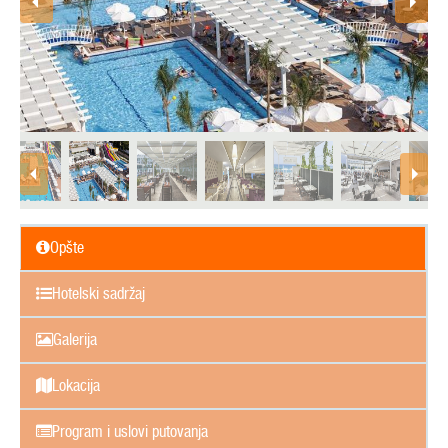
Opšte
Hotelski sadržaj
Galerija
Lokacija
Program i uslovi putovanja