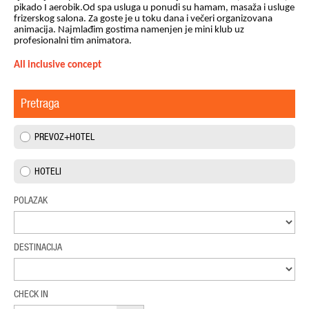
pikado I aerobik.Od spa usluga u ponudi su hamam, masaža i usluge
frizerskog salona. Za goste je u toku dana i večeri organizovana
animacija. Najmlađim gostima namenjen je mini klub uz
profesionalni tim animatora.
All inclusive concept
Pretraga
PREVOZ+HOTEL
HOTELI
POLAZAK
DESTINACIJA
CHECK IN