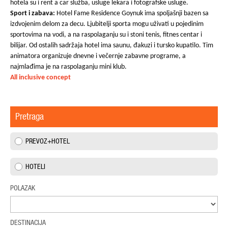
hotela su i rent a car služba, usluge lekara i fotografske usluge.
Sport i zabava:
Hotel Fame Residence Goynuk ima spoljašnji bazen sa
izdvojenim delom za decu. Ljubitelji sporta mogu uživati u pojedinim
sportovima na vodi, a na raspolaganju su i stoni tenis, fitnes centar i
bilijar. Od ostalih sadržaja hotel ima saunu, đakuzi i tursko kupatilo. Tim
animatora organizuje dnevne i večernje zabavne programe, a
najmlađima je na raspolaganju mini klub.
All inclusive concept
Pretraga
PREVOZ+HOTEL
HOTELI
POLAZAK
DESTINACIJA