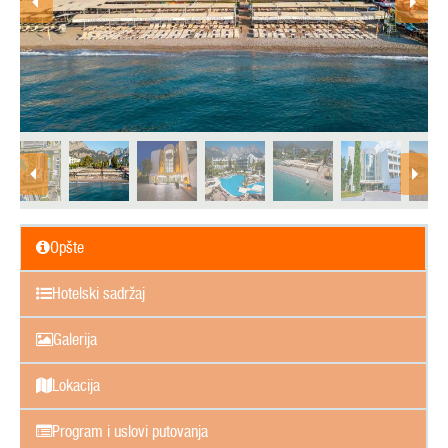
Opšte
Hotelski sadržaj
Galerija
Lokacija
Program i uslovi putovanja