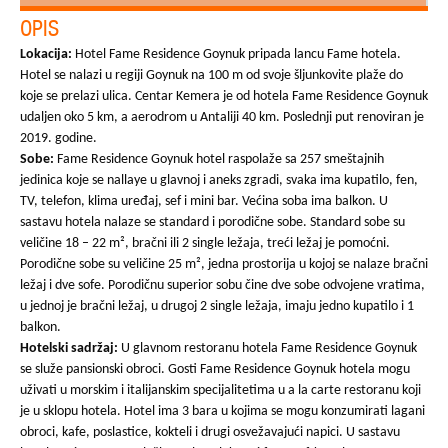
OPIS
Lokacija:
Hotel Fame Residence Goynuk pripada lancu Fame hotela.
Hotel se nalazi u regiji Goynuk na 100 m od svoje šljunkovite plaže do
koje se prelazi ulica. Centar Kemera je od hotela Fame Residence Goynuk
udaljen oko 5 km, a aerodrom u Antaliji 40 km. Poslednji put renoviran je
2019. godine.
Sobe:
Fame Residence Goynuk hotel raspolaže sa 257 smeštajnih
jedinica koje se nallaye u glavnoj i aneks zgradi, svaka ima kupatilo, fen,
TV, telefon, klima uređaj, sef i mini bar. Većina soba ima balkon. U
sastavu hotela nalaze se standard i porodične sobe. Standard sobe su
veličine 18 – 22 m², bračni ili 2 single ležaja, treći ležaj je pomoćni.
Porodične sobe su veličine 25 m², jedna prostorija u kojoj se nalaze bračni
ležaj i dve sofe. Porodičnu superior sobu čine dve sobe odvojene vratima,
u jednoj je bračni ležaj, u drugoj 2 single ležaja, imaju jedno kupatilo i 1
balkon.
Hotelski sadržaj:
U glavnom restoranu hotela Fame Residence Goynuk
se služe pansionski obroci. Gosti Fame Residence Goynuk hotela mogu
uživati u morskim i italijanskim specijalitetima u a la carte restoranu koji
je u sklopu hotela. Hotel ima 3 bara u kojima se mogu konzumirati lagani
obroci, kafe, poslastice, kokteli i drugi osvežavajući napici. U sastavu