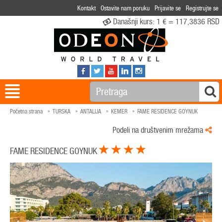
Kontakt
Ostavite nam poruku
Prijavite se
Registrujte se
Današnji kurs:
1 € = 117,3836 RSD
Početna strana
TURSKA
ANTALIJA
KEMER
FAME RESIDENCE GOYNUK
Podeli na društvenim mrežama
FAME RESIDENCE GOYNUK