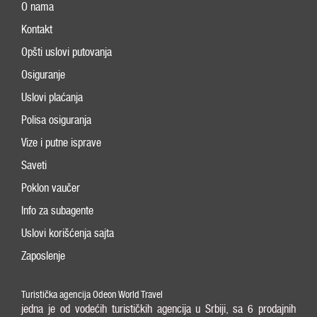
O nama
Kontakt
Opšti uslovi putovanja
Osiguranje
Uslovi plaćanja
Polisa osiguranja
Vize i putne isprave
Saveti
Poklon vaučer
Info za subagente
Uslovi korišćenja sajta
Zaposlenje
Turistička agencija Odeon World Travel
jedna je od vodećih turističkih agencija u Srbiji, sa 6 prodajnih