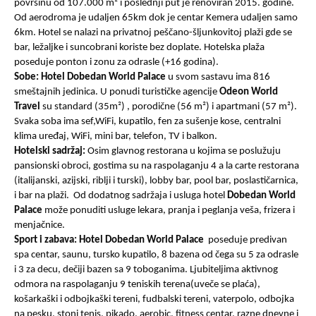
površinu od 107.000 m² i poslednji put je renoviran 2015. godine.
Od aerodroma je udaljen 65km dok je centar Kemera udaljen samo
6km. Hotel se nalazi na privatnoj peščano-šljunkovitoj plaži gde se
bar, ležaljke i suncobrani koriste bez doplate. Hotelska plaža
poseduje ponton i zonu za odrasle (+16 godina).
Sobe: Hotel Dobedan World Palace
u svom sastavu ima 816
smeštajnih jedinica. U ponudi turističke agencije
Odeon World
Travel
su standard (35m²) , porodične (56 m²) i apartmani (57 m²).
Svaka soba ima sef,WiFi, kupatilo, fen za sušenje kose, centralni
klima uređaj, WiFi, mini bar, telefon, TV i balkon.
Hotelski sadržaj:
Osim glavnog restorana u kojima se poslužuju
pansionski obroci, gostima su na raspolaganju 4 a la carte restorana
(italijanski, azijski, riblji i turski), lobby bar, pool bar, poslastičarnica,
i bar na plaži. Od dodatnog sadržaja i usluga hotel
Dobedan World
Palace
može ponuditi usluge lekara, pranja i peglanja veša, frizera i
menjačnice.
Sport i zabava: Hotel Dobedan World Palace
poseduje predivan
spa centar, saunu, tursko kupatilo, 8 bazena od čega su 5 za odrasle
i 3 za decu, dečiji bazen sa 9 toboganima. Ljubiteljima aktivnog
odmora na raspolaganju 9 teniskih terena(uveče se plaća),
košarkaški i odbojkaški tereni, fudbalski tereni, vaterpolo, odbojka
na pesku, stoni tenis, pikado, aerobic, fitness centar, razne dnevne i