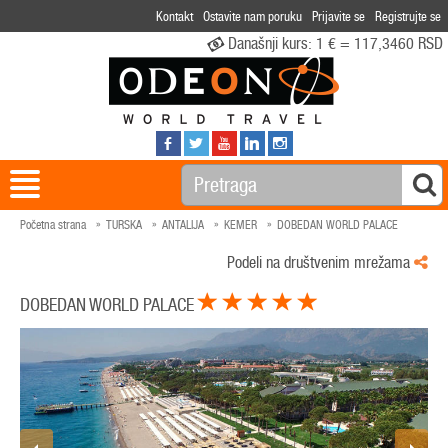
Kontakt
Ostavite nam poruku
Prijavite se
Registrujte se
Današnji kurs:
1 € = 117,3460 RSD
Početna strana
TURSKA
ANTALIJA
KEMER
DOBEDAN WORLD PALACE
Podeli na društvenim mrežama
DOBEDAN WORLD PALACE