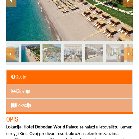
Opšte
Galerija
Lokacija
OPIS
Lokacija: Hotel Dobedan World Palace
se nalazi u letovalištu Kemer,
u regiji Kiris. Ovaj predivan resort okružen zelenilom zauzima