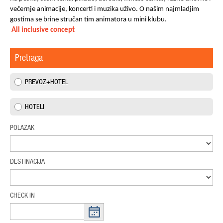
večernje animacije, koncerti i muzika uživo. O našim najmladjim
gostima se brine stručan tim animatora u mini klubu.
All inclusive concept
Pretraga
PREVOZ+HOTEL
HOTELI
POLAZAK
DESTINACIJA
CHECK IN