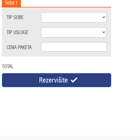
Soba
1
TIP SOBE
TIP USLUGE
CENA PAKETA
TOTAL
Rezervišite