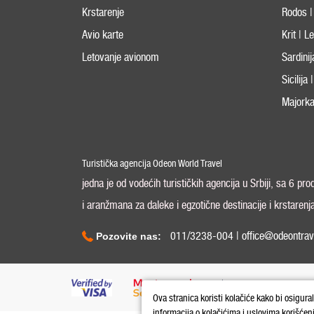
Krstarenje
Rodos |
Avio karte
Krit | 
Letovanje avionom
Sardini
Sicilija
Majorka
Turistička agencija Odeon World Travel
jedna je od vodećih turističkih agencija u Srbiji, sa 6 pr
i aranžmana za daleke i egzotične destinacije i krstarenj
011/3238-004 | office@odeontrav
Pozovite nas:
Ova stranica koristi kolačiće kako bi osigura
informacija o kolačićima i uslovima korišćen