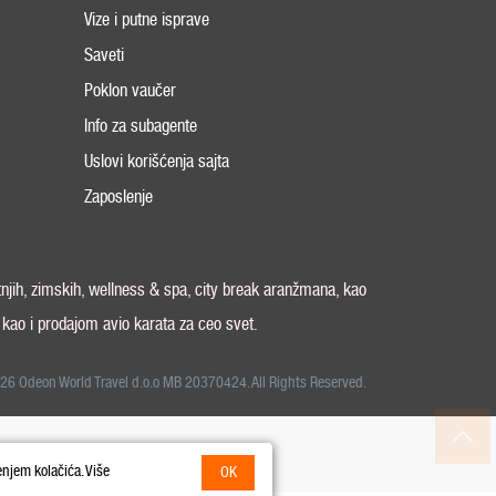
Vize i putne isprave
Saveti
Poklon vaučer
Info za subagente
Uslovi korišćenja sajta
Zaposlenje
tnjih, zimskih, wellness & spa, city break aranžmana, kao
, kao i prodajom avio karata za ceo svet.
26 Odeon World Travel d.o.o MB 20370424. All Rights Reserved.
enjem kolačića. Više
OK