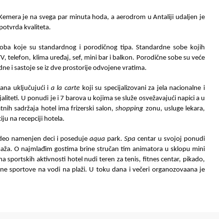
r Kemera je na svega par minuta hoda, a aerodrom u Antaliji udaljen je
 potvrda kvaliteta.
ba koje su standardnog i porodičnog tipa. Standardne sobe kojih
TV, telefon, klima uređaj, sef, mini bar i balkon. Porodične sobe su veće
dne i sastoje se iz dve prostorije odvojene vratima.
ana uključujući i
a la carte
koji su specijalizovani za jela nacionalne i
jaliteti. U ponudi je i 7 barova u kojima se služe osvežavajući napici a u
tnih sadržaja hotel ima frizerski salon,
shopping
zonu, usluge lekara,
ju na recepciji hotela.
e deo namenjen deci i poseduje
aqua
park.
Spa
centar u svojoj ponudi
masaža. O najmlađim gostima brine stručan tim animatora u sklopu mini
 sportskih aktivnosti hotel nudi teren za tenis, fitnes centar, pikado,
dine sportove na vodi na plaži. U toku dana i večeri organozovaana je