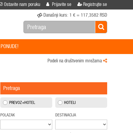
Ostavite nam poruku
Prijavite se
Registrujte se
Današnji kurs:
1 € = 117,3582 RSD
 PONUDE!
Podeli na društvenim mrežama
Pretraga
PREVOZ+HOTEL
HOTELI
POLAZAK
DESTINACIJA