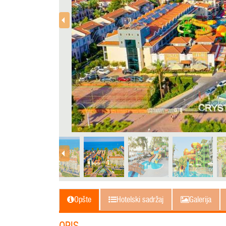
Opšte
Hotelski sadržaj
Galerija
OPIS