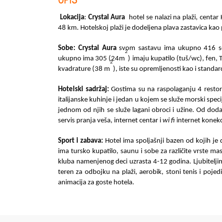
Lokacija
:
Crystal Aura
hotel se nalazi na plaži, centa
48 km. Hotelskoj plaži je dodeljena plava zastavica kao
Sobe: Crystal Aura
svom sastavu ima ukupno 416 so
2
ukupno ima 305 (24m
) imaju kupatilo (tuš/wc), fen, 
2
kvadrature (38 m
), iste su opremljenosti kao i standar
Hotelski sadržaj:
Gostima su na raspolaganju 4 restor
italijanske kuhinje i jedan u kojem se služe morski speci
jednom od njih se služe lagani obroci i užine. Od doda
servis pranja veša, internet centar i
wi fi
internet konekci
Sport i zabava:
Hotel ima spoljašnji bazen od kojih j
ima tursko kupatilo, saunu i sobe za različite vrste 
kluba namenjenog deci uzrasta 4-12 godina. Ljubiteljima
teren za odbojku na plaži, aerobik, stoni tenis i poje
animacija za goste hotela.