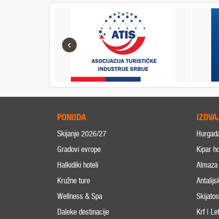
‹
PONUDA
IZDVA
Skijanje 2026/27
Hurgad
Gradovi evrope
Kipar ho
Halkidiki hoteli
Almaza 
Kružne ture
Antalijs
Wellness & Spa
Skijato
Daleke destinacije
Krf | L