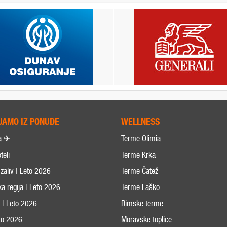
JAMO IZ PONUDE
WELLNESS
a ✈
Terme Olimia
teli
Terme Krka
zaliv | Leto 2026
Terme Čatež
ka regija | Leto 2026
Terme Laško
s | Leto 2026
Rimske terme
eto 2026
Moravske toplice