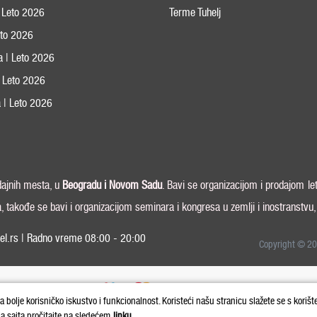
 Leto 2026
Terme Tuhelj
Leto 2026
ja | Leto 2026
 | Leto 2026
 | Leto 2026
odajnih mesta, u
Beogradu i
Novom Sadu
. Bavi se organizacijom i prodajom le
a, takođe se bavi i organizacijom seminara i kongresa u zemlji i inostranstvu
el.rs | Radno vreme 08:00 - 20:00
Copyright © 20
la bolje korisničko iskustvo i funkcionalnost. Koristeći našu stranicu slažete se s korišt
ja sajta pročitajte na sledećem
linku.