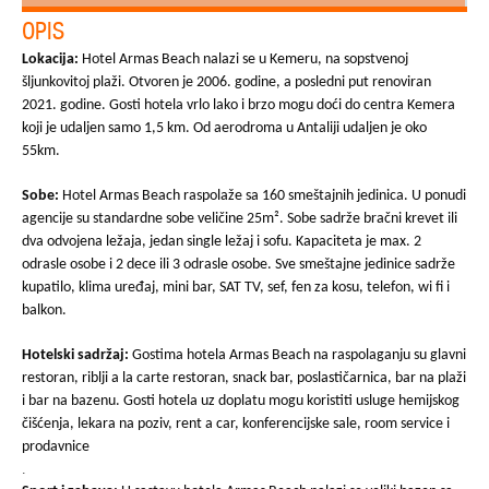
OPIS
Lokacija:
Hotel Armas Beach nalazi se u Kemeru, na sopstvenoj
šljunkovitoj plaži. Otvoren je 2006. godine, a posledni put renoviran
2021. godine. Gosti hotela vrlo lako i brzo mogu doći do centra Kemera
koji je udaljen samo 1,5 km. Od aerodroma u Antaliji udaljen je oko
55km.
Sobe:
Hotel Armas Beach raspolaže sa 160 smeštajnih jedinica. U ponudi
agencije su standardne sobe veličine 25m². Sobe sadrže bračni krevet ili
dva odvojena ležaja, jedan single ležaj i sofu. Kapaciteta je max. 2
odrasle osobe i 2 dece ili 3 odrasle osobe. Sve smeštajne jedinice sadrže
kupatilo, klima uređaj, mini bar, SAT TV, sef, fen za kosu, telefon, wi fi i
balkon.
Hotelski sadržaj:
Gostima hotela Armas Beach na raspolaganju su glavni
restoran, riblji a la carte restoran, snack bar, poslastičarnica, bar na plaži
i bar na bazenu. Gosti hotela uz doplatu mogu koristiti usluge hemijskog
čišćenja, lekara na poziv, rent a car, konferencijske sale, room service i
prodavnice
.