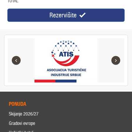
TOTAL
Rezervišite
‹
›
PONUDA
Skijanje 2026/27
Gradovi evrope