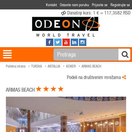
Kontakt
Ostavite nam poruku
Prijavite se
Registrujte se
Današnji kurs:
1 € = 117,3582 RSD
Početna strana
TURSKA
ANTALIJA
KEMER
ARMAS BEACH
Podeli na društvenim mrežama
ARMAS BEACH