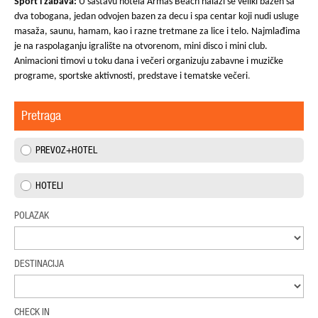
Sport i zabava:
U sastavu hotela Armas Beach nalazi se veliki bazen sa
dva tobogana, jedan odvojen bazen za decu i spa centar koji nudi usluge
masaža, saunu, hamam, kao i razne tretmane za lice i telo. Najmlađima
je na raspolaganju igralište na otvorenom, mini disco i mini club.
Animacioni timovi u toku dana i večeri organizuju zabavne i muzičke
programe, sportske aktivnosti, predstave i tematske večeri
.
Pretraga
PREVOZ+HOTEL
HOTELI
POLAZAK
DESTINACIJA
CHECK IN