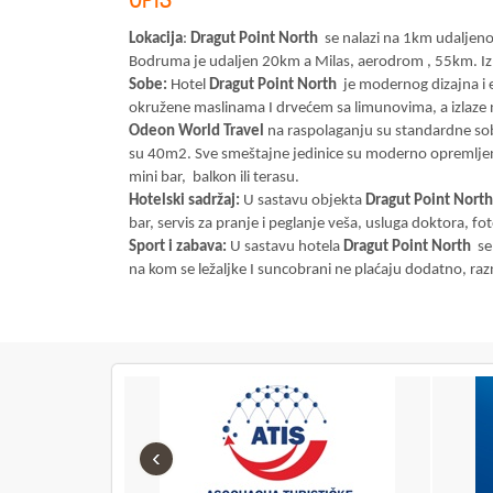
Lokacija
:
Dragut Point North
se nalazi na 1km udaljeno
Bodruma je udaljen 20km a Milas, aerodrom , 55km. Izl
Sobe:
Hotel
Dragut Point North
je modernog dizajna i 
okružene maslinama I drvećem sa limunovima, a izlaze n
O
d
eon World Trave
l
na raspolaganju su standardne sob
su 40m2. Sve smeštajne jedinice su moderno opremljene,
mini bar, balkon ili terasu.
Hotelski sadržaj:
U sastavu objekta
Dragut Point Nort
bar, servis za pranje i peglanje veša, usluga doktora, fo
Sport i zabava:
U sastavu hotela
Dragut Point North
se 
na kom se ležaljke I suncobrani ne plaćaju dodatno, raz
‹