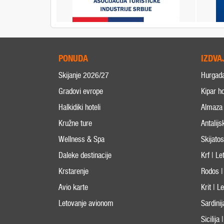
PONUDA
IZDVA
Skijanje 2026/27
Hurgad
Gradovi evrope
Kipar ho
Halkidiki hoteli
Almaza 
Kružne ture
Antalijs
Wellness & Spa
Skijato
Daleke destinacije
Krf | L
Krstarenje
Rodos |
Avio karte
Krit | 
Letovanje avionom
Sardini
Sicilija