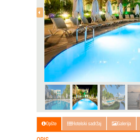
Opšte
Hotelski sadržaj
Galerija
OPIS