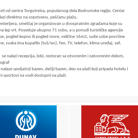
sti od centra Turgutreisa, popularnog dela Bodrumske regije. Centar
azi direktno na sopstvenu, peščanu plažu.
enterijera, smeštaj je organizovan u dvospratnim zgradama koje su
a lep vrt. Poseduje ukupno 71 sobu, a u ponudi turističke agencije
e, pogled kopno ili pogled more, veličine 16m2, suite sobe površine
 svaka ima kupatilo (tuš/wc), fen, TV, telefon, klima uređaj, sef,
h
se nalazi recepcija, lobi, restoran sa otvorenim i zatvorenim delom,
tograf
nalaze spoljašnji bazen, dečiji bazen, deo na plaži koji pripada hotelu I
ni sportovi na vodi dostupni na plaži.