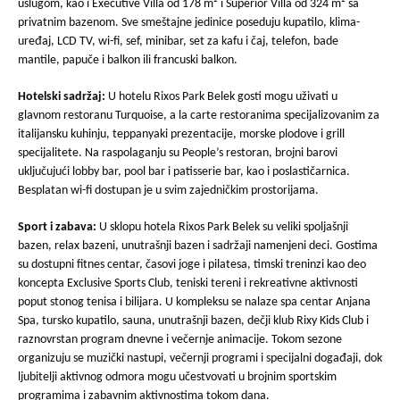
uslugom, kao i Executive Villa od 178 m² i Superior Villa od 324 m² sa
privatnim bazenom. Sve smeštajne jedinice poseduju kupatilo, klima-
uređaj, LCD TV, wi-fi, sef, minibar, set za kafu i čaj, telefon, bade
mantile, papuče i balkon ili francuski balkon.
Hotelski sadržaj:
U hotelu Rixos Park Belek gosti mogu uživati u
glavnom restoranu Turquoise, a la carte restoranima specijalizovanim za
italijansku kuhinju, teppanyaki prezentacije, morske plodove i grill
specijalitete. Na raspolaganju su People’s restoran, brojni barovi
uključujući lobby bar, pool bar i patisserie bar, kao i poslastičarnica.
Besplatan wi-fi dostupan je u svim zajedničkim prostorijama.
Sport i zabava:
U sklopu hotela Rixos Park Belek su veliki spoljašnji
bazen, relax bazeni, unutrašnji bazen i sadržaji namenjeni deci. Gostima
su dostupni fitnes centar, časovi joge i pilatesa, timski treninzi kao deo
koncepta Exclusive Sports Club, teniski tereni i rekreativne aktivnosti
poput stonog tenisa i bilijara. U kompleksu se nalaze spa centar Anjana
Spa, tursko kupatilo, sauna, unutrašnji bazen, dečji klub Rixy Kids Club i
raznovrstan program dnevne i večernje animacije. Tokom sezone
organizuju se muzički nastupi, večernji programi i specijalni događaji, dok
ljubitelji aktivnog odmora mogu učestvovati u brojnim sportskim
programima i zabavnim aktivnostima tokom dana.