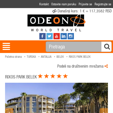
Kontakt
Ostavite nam poruku
Prijavite se
Registrujte se
Današnji kurs:
1 € = 117,3582 RSD
Početna strana
TURSKA
ANTALIJA
BELEK
RIXOS PARK BELEK
Podeli na društvenim mrežama
RIXOS PARK BELEK