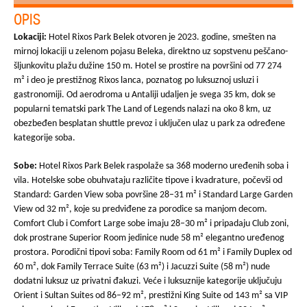
OPIS
Lokaciji:
Hotel Rixos Park Belek otvoren je 2023. godine, smešten na
mirnoj lokaciji u zelenom pojasu Beleka, direktno uz sopstvenu peščano-
šljunkovitu plažu dužine 150 m. Hotel se prostire na površini od 77 274
m² i deo je prestižnog Rixos lanca, poznatog po luksuznoj usluzi i
gastronomiji. Od aerodroma u Antaliji udaljen je svega 35 km, dok se
popularni tematski park The Land of Legends nalazi na oko 8 km, uz
obezbeđen besplatan shuttle prevoz i uključen ulaz u park za određene
kategorije soba.
Sobe:
Hotel Rixos Park Belek raspolaže sa 368 moderno uređenih soba i
vila. Hotelske sobe obuhvataju različite tipove i kvadrature, počevši od
Standard: Garden View soba površine 28–31 m² i Standard Large Garden
View od 32 m², koje su predviđene za porodice sa manjom decom.
Comfort Club i Comfort Large sobe imaju 28–30 m² i pripadaju Club zoni,
dok prostrane Superior Room jedinice nude 58 m² elegantno uređenog
prostora. Porodični tipovi soba: Family Room od 61 m² i Family Duplex od
60 m², dok Family Terrace Suite (63 m²) i Jacuzzi Suite (58 m²) nude
dodatni luksuz uz privatni đakuzi. Veće i luksuznije kategorije uključuju
Orient i Sultan Suites od 86–92 m², prestižni King Suite od 143 m² sa VIP