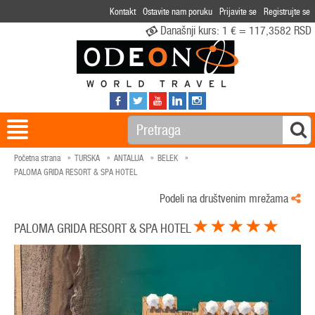
Kontakt
Ostavite nam poruku
Prijavite se
Registrujte se
Današnji kurs:
1 € = 117,3582 RSD
Početna strana
TURSKA
ANTALIJA
BELEK
PALOMA GRIDA RESORT & SPA HOTEL
Podeli na društvenim mrežama
PALOMA GRIDA RESORT & SPA HOTEL