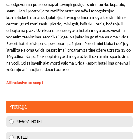
da odgovori na potrebe najzahtevnijih gostiju i sadrži tursko kupatilo,
saunu, kao i prostorije za različite vrste masaža i mnogobrojne
kozmetičke tretmane. Ljubitelji aktivnog odmora mogu koristiti fitnes
centar, igrati stoni tenis, pikado, mini golf, košarku, tenis, boćanje ili
odbojku na plaži. Uz iskusne trenere gosti hotela mogu učestvovati u
vođenim treninzima aerobika i joge. Najmlađim gostima Paloma Grida
Resort hotel pristupa sa posebnom pažnjom. Pored mini kluba i dečijeg
igrališta Paloma Grida Resort ima i program za tinejdžere uzrasta 13 do
16 godina. Na plaži uz doplatu gosti mogu uživati uz raznim sportovima
na vodi. Od zabavnih aktivnosti Paloma Grida Resort hotel ima dnevnu i
večernju animaciju za decu i odrasle.
All inclusive concept
Pretraga
PREVOZ+HOTEL
HOTELI