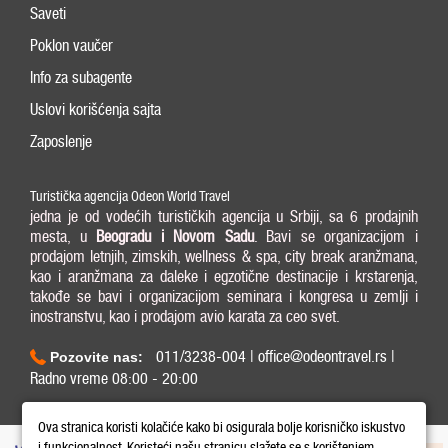
Saveti
Poklon vaučer
Info za subagente
Uslovi korišćenja sajta
Zaposlenje
Turistička agencija Odeon World Travel
jedna je od vodećih turističkih agencija u Srbiji, sa 6 prodajnih
mesta, u
Beogradu i
Novom Sadu
. Bavi se organizacijom i
prodajom letnjih, zimskih, wellness & spa, city break aranžmana,
kao i aranžmana za daleke i egzotične destinacije i krstarenja,
takođe se bavi i organizacijom seminara i kongresa u zemlji i
inostranstvu, kao i prodajom avio karata za ceo svet.
011/3238-004 | office@odeontravel.rs |
Pozovite nas:
Radno vreme 08:00 - 20:00
Copyright © 2026 Odeon World Travel d.o.o MB 20370424. All Rights Reserved.
Ova stranica koristi kolačiće kako bi osigurala bolje korisničko iskustvo
i funkcionalnost. Koristeći našu stranicu slažete se s korištenjem