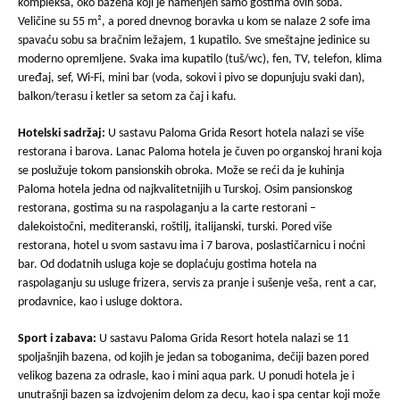
kompleksa, oko bazena koji je namenjen samo gostima ovih soba.
Veličine su 55 m², a pored dnevnog boravka u kom se nalaze 2 sofe ima
spavaću sobu sa bračnim ležajem, 1 kupatilo. Sve smeštajne jedinice su
moderno opremljene. Svaka ima kupatilo (tuš/wc), fen, TV, telefon, klima
uređaj, sef, Wi-Fi, mini bar (voda, sokovi i pivo se dopunjuju svaki dan),
balkon/terasu i ketler sa setom za čaj i kafu.
Hotelski sadržaj:
U sastavu Paloma Grida Resort hotela nalazi se više
restorana i barova. Lanac Paloma hotela je čuven po organskoj hrani koja
se poslužuje tokom pansionskih obroka. Može se reći da je kuhinja
Paloma hotela jedna od najkvalitetnijih u Turskoj. Osim pansionskog
restorana, gostima su na raspolaganju a la carte restorani –
dalekoistočni, mediteranski, roštilj, italijanski, turski. Pored više
restorana, hotel u svom sastavu ima i 7 barova, poslastičarnicu i noćni
bar. Od dodatnih usluga koje se doplaćuju gostima hotela na
raspolaganju su usluge frizera, servis za pranje i sušenje veša, rent a car,
prodavnice, kao i usluge doktora.
Sport i zabava:
U sastavu Paloma Grida Resort hotela nalazi se 11
spoljašnjih bazena, od kojih je jedan sa toboganima, dečiji bazen pored
velikog bazena za odrasle, kao i mini aqua park. U ponudi hotela je i
unutrašnji bazen sa izdvojenim delom za decu, kao i spa centar koji može