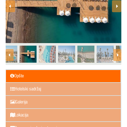
Opšte
Hotelski sadržaj
Galerija
Lokacija