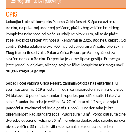
Program i uslovi putovanja
OPIS
Lokacija:
Hotelski kompleks Paloma Grida Resort & Spa nalazi se u
Beleku, na privatnoj uređenoj peščanoj plaži. Zbog veličine hotelskog
kompleksa neke sobe od plaže su udaljene oko 200 m, ali se do plaže
stiže lako kroz uređen vrt hotela. Renoviran je 2025. godine u celosti. Od
centra Beleka udaljen je oko 700 m, a od aerodroma Antalija oko 35km.
Zbog izuzetnih sadržaja, Paloma Grida Resort pruža mogućnost za
savršen odmor u Beleku. Preporuka je za sve tipove gostiju. Pre svega
jeste porodi;ni objekat, ali zbog svoje veličine kompleksa mir mogu naći i
druge kategorije gostiju.
Sobe:
Hotel Paloma Grida Resort, zanimljivog dizajna i enterijera, u
svom sastavu ima 529 smeštajnih jedinica rasporedjenih u glavnoj zgradi i
24 blokova. U ponudi su: standard, superior, porodične suite i lake vila
sobe. Standardna soba je veličine 24-27 m², bračni ili 2 single ležaja i
pomoćni (u zavisnosti od broja gostiju u sobi). Superior soba je iste
opremljenosti kao standard soba, kvadrature 40 m². Porodičnu suite čine
dve sobe odvojene, veličine 50 m². Porodične duplex sobe su sobe na dva
nivoa, veličine 55 m². Lake villa sobe se nalaze u centralnom delu