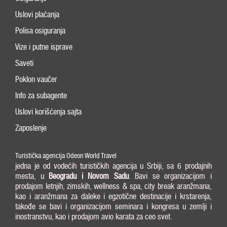
Uslovi plaćanja
Polisa osiguranja
Vize i putne isprave
Saveti
Poklon vaučer
Info za subagente
Uslovi korišćenja sajta
Zaposlenje
Turistička agencija Odeon World Travel
jedna je od vodećih turističkih agencija u Srbiji, sa 6 prodajnih
mesta, u
Beogradu i
Novom Sadu
. Bavi se organizacijom i
prodajom letnjih, zimskih, wellness & spa, city break aranžmana,
kao i aranžmana za daleke i egzotične destinacije i krstarenja,
takođe se bavi i organizacijom seminara i kongresa u zemlji i
inostranstvu, kao i prodajom avio karata za ceo svet.