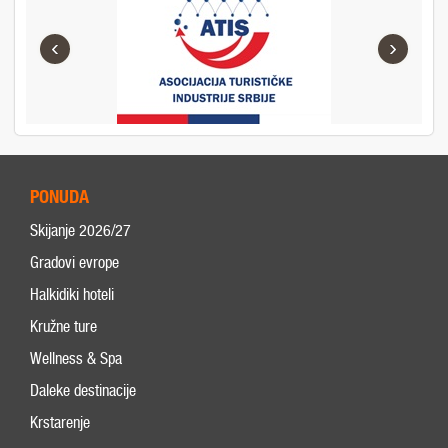
‹
›
PONUDA
Skijanje 2026/27
Gradovi evrope
Halkidiki hoteli
Kružne ture
Wellness & Spa
Daleke destinacije
Krstarenje