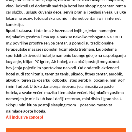
u kojima se služe kafe, čajevi, različite vrste osvežavajućih napitaka,
vino i kokteli.Od dodatnih sadržaja hotel ima shopping centar, rent a
car službu, uslugu čuvanja dece, servis pranja i peglanja veša, usluge
lekara na poziv, fotografsku radnju, internet centar i wi fi internet
konekciju.
Sport i zabava:
Hotel ima 2 bazena od kojih je jedan namenjen
najmlađim gostima i ima aqua park sa nekoliko tobogana.Na 1300
m2 površine prostire se Spa centar, u ponudi su tradicionalne
terapeutske masaže i pojedini kozmetički tretmani. Ljubiteljima
sportskih aktivnosti hotel je namenio Lounge gde je na raspolaganju
kuglanje, bilijar, PC igrice, Air hokej, a na plaži postoji mogućnost
bavljenja pojedinim sportovima na vodi. Od dodatnih aktivnosti
hotel nudi stoni tenis, teren za tenis, pikado, fitnes centar, aerobik,
akvabik, teren za košarku, odbojku, step aerobik, boćanje, mini golf
i mini fudbal. U toku dana organizovana je animacija za goste
hotela, a svake večeri muzika i tematske večeri. Najmlađim gostima
namenjen je mini klub kao i dečiji restoran, mini disko i igraonica.U
sklopu mini kluba postoji sleeping room – posebno mesto za
najmlađe goste hotela
.
All inclusive concept