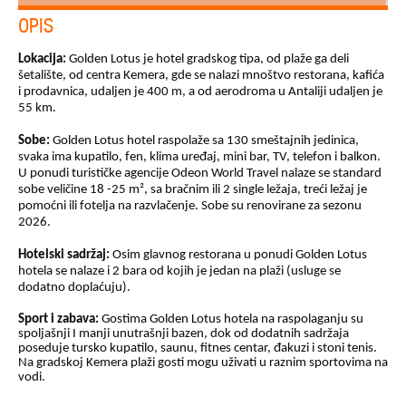
OPIS
Lokacija:
Golden Lotus je hotel gradskog tipa, od plaže ga deli
šetalište, od centra Kemera, gde se nalazi mnoštvo restorana, kafića
i prodavnica, udaljen je 400 m, a od aerodroma u Antaliji udaljen je
55 km.
Sobe:
Golden Lotus hotel raspolaže sa 130 smeštajnih jedinica,
svaka ima kupatilo, fen, klima uređaj, mini bar, TV, telefon i balkon.
U ponudi turističke agencije Odeon World Travel nalaze se standard
sobe veličine 18 -25 m², sa bračnim ili 2 single ležaja, treći ležaj je
pomoćni ili fotelja na razvlačenje. Sobe su renovirane za sezonu
2026.
Hotelski sadržaj:
Osim glavnog restorana u ponudi Golden Lotus
hotela se nalaze i 2 bara od kojih je jedan na plaži (usluge se
dodatno doplaćuju).
Sport i zabava:
Gostima Golden Lotus hotela na raspolaganju su
spoljašnji I manji unutrašnji bazen, dok od dodatnih sadržaja
poseduje tursko kupatilo, saunu, fitnes centar, đakuzi i stoni tenis.
Na gradskoj Kemera plaži gosti mogu uživati u raznim sportovima na
vodi.