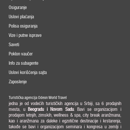
Osiguranje
Uslovi plaćanja
Polisa osiguranja
Vize i putne isprave
Saveti
Poklon vaučer
Info za subagente
Uslovi korišćenja sajta
Zaposlenje
Turistička agencija Odeon World Travel
jedna je od vodećih turističkih agencija u Srbiji, sa 6 prodajnih
mesta, u
Beogradu i
Novom Sadu
. Bavi se organizacijom i
prodajom letnjih, zimskih, wellness & spa, city break aranžmana,
kao i aranžmana za daleke i egzotične destinacije i krstarenja,
takođe se bavi i organizacijom seminara i kongresa u zemlji i