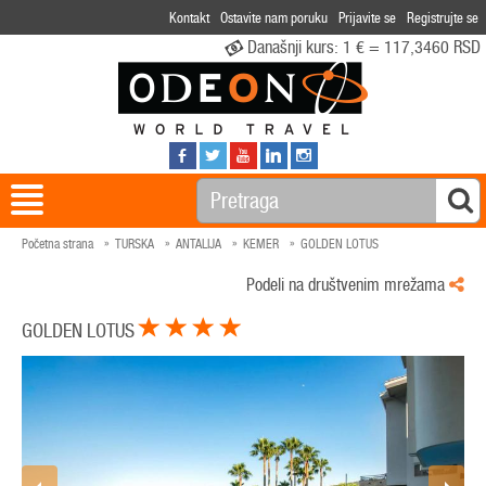
Kontakt
Ostavite nam poruku
Prijavite se
Registrujte se
Današnji kurs:
1 € = 117,3460 RSD
Početna strana
TURSKA
ANTALIJA
KEMER
GOLDEN LOTUS
Podeli na društvenim mrežama
GOLDEN LOTUS