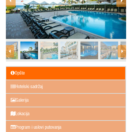
Opšte
Hotelski sadržaj
Galerija
Lokacija
Program i uslovi putovanja