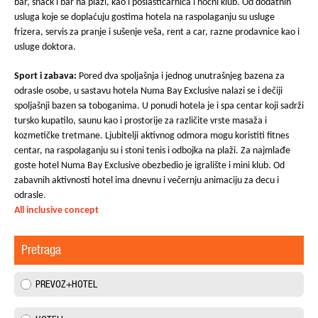
bar, snack i bar na plaži, kao i poslastičarnica i noćni klub. Od dodatnih
usluga koje se doplaćuju gostima hotela na raspolaganju su usluge
frizera, servis za pranje i sušenje veša, rent a car, razne prodavnice kao i
usluge doktora.
Sport i zabava:
Pored dva spoljašnja i jednog unutrašnjeg bazena za
odrasle osobe, u sastavu hotela Numa Bay Exclusive nalazi se i dečiji
spoljašnji bazen sa toboganima. U ponudi hotela je i spa centar koji sadrži
tursko kupatilo, saunu kao i prostorije za različite vrste masaža i
kozmetičke tretmane. Ljubitelji aktivnog odmora mogu koristiti fitnes
centar, na raspolaganju su i stoni tenis i odbojka na plaži. Za najmlađe
goste hotel Numa Bay Exclusive obezbedio je igralište i mini klub. Od
zabavnih aktivnosti hotel ima dnevnu i večernju animaciju za decu i
odrasle
.
All inclusive concept
Pretraga
PREVOZ+HOTEL