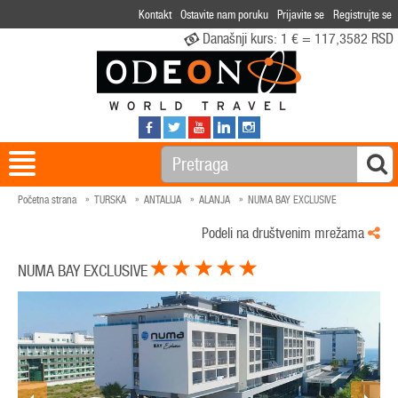
Kontakt
Ostavite nam poruku
Prijavite se
Registrujte se
Današnji kurs:
1 € = 117,3582 RSD
Početna strana
TURSKA
ANTALIJA
ALANJA
NUMA BAY EXCLUSIVE
Podeli na društvenim mrežama
NUMA BAY EXCLUSIVE