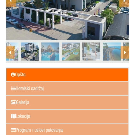
Opšte
Hotelski sadržaj
Galerija
Lokacija
Program i uslovi putovanja