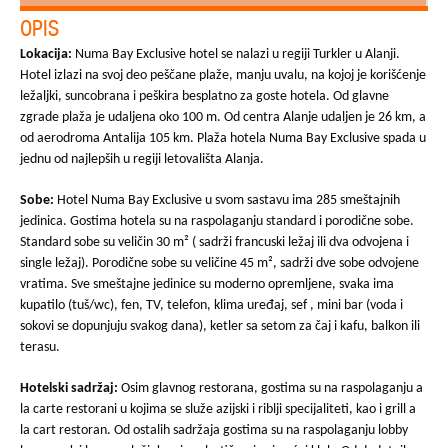
OPIS
Lokacija:
Numa Bay Exclusive hotel se nalazi u regiji Turkler u Alanji.
Hotel izlazi na svoj deo peščane plaže, manju uvalu, na kojoj je korišćenje
ležaljki, suncobrana i peškira besplatno za goste hotela. Od glavne
zgrade plaža je udaljena oko 100 m. Od centra Alanje udaljen je 26 km, a
od aerodroma Antalija 105 km. Plaža hotela Numa Bay Exclusive spada u
jednu od najlepših u regiji letovališta Alanja.
Sobe:
Hotel Numa Bay Exclusive u svom sastavu ima 285 smeštajnih
jedinica. Gostima hotela su na raspolaganju standard i porodične sobe.
Standard sobe su veličin 30 m² ( sadrži francuski ležaj ili dva odvojena i
single ležaj). Porodične sobe su veličine 45 m², sadrži dve sobe odvojene
vratima. Sve smeštajne jedinice su moderno opremljene, svaka ima
kupatilo (tuš/wc), fen, TV, telefon, klima uređaj, sef , mini bar (voda i
sokovi se dopunjuju svakog dana), ketler sa setom za čaj i kafu, balkon ili
terasu.
Hotelski sadržaj:
Osim glavnog restorana, gostima su na raspolaganju a
la carte restorani u kojima se služe azijski i riblji specijaliteti, kao i grill a
la cart restoran. Od ostalih sadržaja gostima su na raspolaganju lobby