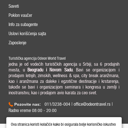
Saveti
Poklon vaučer
Info za subagente
Uslovi korišćenja sajta
Zaposlenje
Turistička agencija Odeon World Travel
jedna je od vodećih turističkih agencija u Srbiji, sa 6 prodajnih
mesta, u
Beogradu i
Novom Sadu
. Bavi se organizacijom i
prodajom letnjih, zimskih, wellness & spa, city break aranžmana,
kao i aranžmana za daleke i egzotične destinacije i krstarenja,
takođe se bavi i organizacijom seminara i kongresa u zemlji i
inostranstvu, kao i prodajom avio karata za ceo svet.
011/3238-004 | office@odeontravel.rs |
Pozovite nas:
Radno vreme 08:00 - 20:00
Copyright © 2026 Odeon World Travel d.o.o MB 20370424. All Rights Reserved.
Ova stranica koristi kolačiće kako bi osigurala bolje korisničko iskustvo