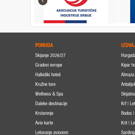
‹
PONUDA
IZDVA
Skijanje 2026/27
Hurgad
Gradovi evrope
Kipar ho
Halkidiki hoteli
Almaza 
Kružne ture
Antalijs
Wellness & Spa
Skijato
Daleke destinacije
Krf | L
Krstarenje
Rodos |
Avio karte
Krit | 
Letovanje avionom
Sardini