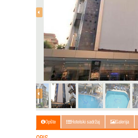
Opšte
Hotelski sadržaj
Galerija
OPIS