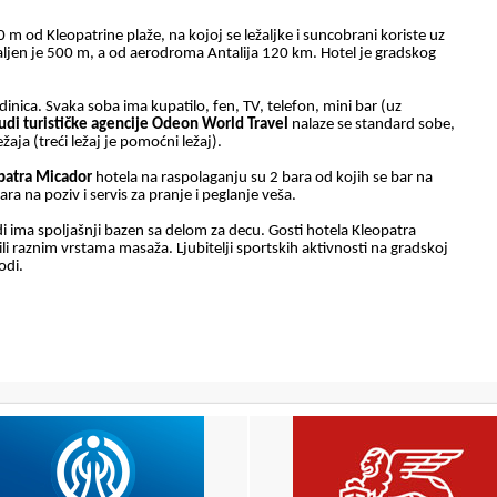
00 m od Kleopatrine plaže, na kojoj se ležaljke i suncobrani koriste uz
ljen je 500 m, a od aerodroma Antalija 120 km. Hotel je gradskog
dinica.
Svaka soba
ima kupatilo, fen, TV, telefon, mini bar (uz
di turističke agencije Odeon World Travel
nalaze se standard sobe,
ežaja (treći ležaj je pomoćni ležaj).
patra Micador
hotela na raspolaganju su 2 bara od kojih se bar na
ra na poziv i servis za pranje i peglanje veša.
i ima spoljašnji bazen sa delom za decu. Gosti hotela Kleopatra
i raznim vrstama masaža. Ljubitelji sportskih aktivnosti na gradskoj
odi.