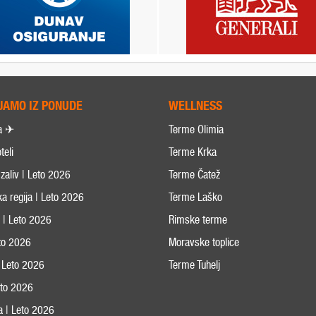
JAMO IZ PONUDE
WELLNESS
a ✈
Terme Olimia
teli
Terme Krka
zaliv | Leto 2026
Terme Čatež
ka regija | Leto 2026
Terme Laško
s | Leto 2026
Rimske terme
eto 2026
Moravske toplice
 Leto 2026
Terme Tuhelj
Leto 2026
ja | Leto 2026