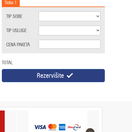
Soba
1
TIP SOBE
TIP USLUGE
CENA PAKETA
TOTAL
Rezervišite