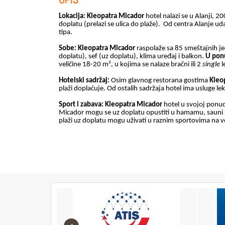
Lokacija:
Kleopatra Micador
hotel nalazi se u Alanji, 2
doplatu (prelazi se ulica do plaže).
Od centra Alanje uda
tipa.
Sobe:
Kleopatra Micador
raspolaže sa 85 smeštajnih je
doplatu), sef (uz doplatu), klima uređaj i balkon.
U ponu
veličine 18-20 m
²
, u kojima se nalaze bračni ili 2
single
l
Hotelski sadržaj:
Osim glavnog restorana gostima
Kleo
plaži doplaćuje. Od ostalih sadržaja hotel ima usluge leka
Sport i zabava:
Kleopatra Micador
hotel u svojoj ponud
Micador mogu se uz doplatu opustiti u hamamu, sauni il
plaži uz doplatu mogu uživati u raznim sportovima na v