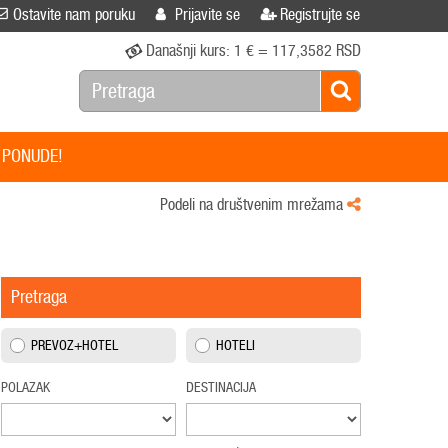
Ostavite nam poruku
Prijavite se
Registrujte se
Današnji kurs:
1 € = 117,3582 RSD
 PONUDE!
Podeli na društvenim mrežama
Pretraga
PREVOZ+HOTEL
HOTELI
POLAZAK
DESTINACIJA