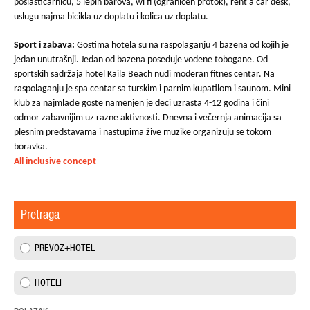
poslastičarnicu, 5 lepih barova, wi fi (ograničen protok), rent a car desk,
uslugu najma bicikla uz doplatu i kolica uz doplatu.
Sport i zabava:
Gostima hotela su na raspolaganju 4 bazena od kojih je
jedan unutrašnji. Jedan od bazena poseduje vodene tobogane. Od
sportskih sadržaja hotel Kaila Beach nudi moderan fitnes centar. Na
raspolaganju je spa centar sa turskim i parnim kupatilom i saunom. Mini
klub za najmlađe goste namenjen je deci uzrasta 4-12 godina i čini
odmor zabavnijim uz razne aktivnosti. Dnevna i večernja animacija sa
plesnim predstavama i nastupima žive muzike organizuju se tokom
boravka.
All inclusive concept
Pretraga
PREVOZ+HOTEL
HOTELI