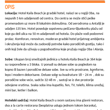
OPIS
Lokacija:
Hotel Kaila Beach je gradski hotel, nalazi se u regiji Oba, na
nepunih 5 km udaljenosti od centra. Do centra se može stići peške
promenadom uz more ili lokalnim dolmušima. Od aerodroma u Antaliji je
udaljen 135 km. Hotel poseduje sopstvenu peščano-šljunkovitu plažu od
koje ga deli ulica na 50 m udaljenosti od hotela. Do plaže vodi podzemni
prolaz. Komforan, renoviran, moderan gradski hotel prijatnog ambijenta
i okruženja koji može da zadovolji potrebe kako porodičnih gostiju, tako i
onih koji žele da uživaju u pogodnostima koje pružaju regija Oba i Alanja.
Sobe:
Ukupan broj smeštajnih jedinica u hotelu Kaila Beach je 364 koje
su raspoređene u 3 bloka. U ponudi su deluxe sobe sa pogledom na
kopno ili bazen i porodične deluxe sobe. Sve su vrlo prostrane, komforne,
2
lepo i modern dekorisane. Deluxe sobe su kvadrature 18 – 24 m
, dok su
2
porodične sobe veće, sadrže 32-48 m
, sastoji se iz dve prostorije
odvojene vratima. Svaka soba ima kupatilo, fen, TV, telefo, klima uređaj,
mini bar, ketler i balkon.
Hotelski sadržaj:
Hotel Kaila Beach u svom sastavu ima glavni restoran,
dva a la carte restorana (besplatna usluga jednom tokom boravka),