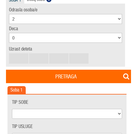
SOBA
1
Odrasla osoba/e
Deca
Uzrast deteta
PRETRAGA
Soba
1
TIP SOBE
TIP USLUGE