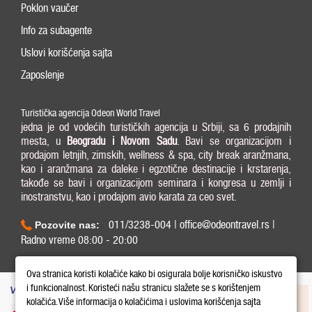
Poklon vaučer
Info za subagente
Uslovi korišćenja sajta
Zaposlenje
Turistička agencija Odeon World Travel
jedna je od vodećih turističkih agencija u Srbiji, sa 6 prodajnih
mesta, u
Beogradu i
Novom Sadu
. Bavi se organizacijom i
prodajom letnjih, zimskih, wellness & spa, city break aranžmana,
kao i aranžmana za daleke i egzotične destinacije i krstarenja,
takođe se bavi i organizacijom seminara i kongresa u zemlji i
inostranstvu, kao i prodajom avio karata za ceo svet.
011/3238-004 | office@odeontravel.rs |
Pozovite nas:
Radno vreme 08:00 - 20:00
Copyright © 2026 Odeon World Travel d.o.o MB 20370424. All Rights Reserved.
Ova stranica koristi kolačiće kako bi osigurala bolje korisničko iskustvo
i funkcionalnost. Koristeći našu stranicu slažete se s korištenjem
kolačića. Više informacija o kolačićima i uslovima korišćenja sajta