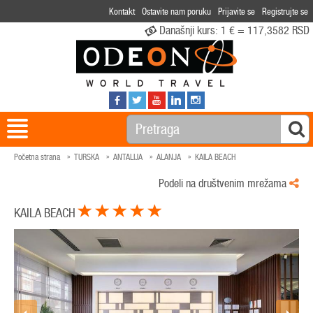
Kontakt
Ostavite nam poruku
Prijavite se
Registrujte se
Današnji kurs:
1 € = 117,3582 RSD
Početna strana
TURSKA
ANTALIJA
ALANJA
KAILA BEACH
Podeli na društvenim mrežama
KAILA BEACH