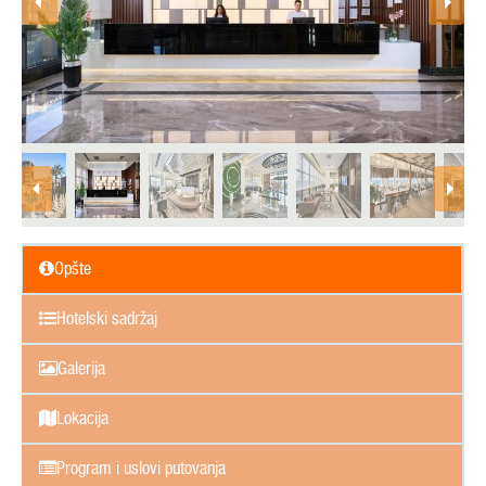
Opšte
Hotelski sadržaj
Galerija
Lokacija
Program i uslovi putovanja