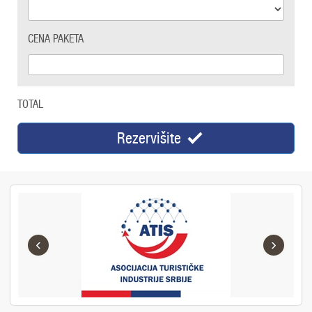
CENA PAKETA
TOTAL
Rezervišite
‹
›