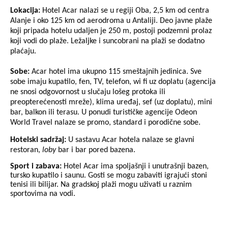
Lokacija
:
Hotel Acar nalazi se u regiji Oba, 2,5 km od centra
Alanje i oko 125 km od aerodroma u Antaliji. Deo javne plaže
koji pripada hotelu udaljen je 250 m, postoji podzemni prolaz
koji vodi do plaže. Ležaljke i suncobrani na plaži se dodatno
plaćaju.
Sobe:
Acar hotel ima ukupno 115 smeštajnih jedinica. Sve
sobe imaju kupatilo, fen, TV, telefon, wi fi uz doplatu (agencija
ne snosi odgovornost u slučaju lošeg protoka ili
preopterećenosti mreže), klima uređaj, sef (uz doplatu), mini
bar, balkon ili terasu. U ponudi turističke agencije Odeon
World Travel nalaze se promo, standard i porodične sobe.
Hotelski sadržaj:
U sastavu Acar hotela nalaze se glavni
restoran,
loby
bar i bar pored bazena.
Sport i zabava:
Hotel Acar ima spoljašnji i unutrašnji bazen,
tursko kupatilo i saunu. Gosti se mogu zabaviti igrajući stoni
tenisi ili bilijar. Na gradskoj plaži mogu uživati u raznim
sportovima na vodi.