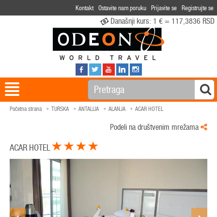
Kontakt
Ostavite nam poruku
Prijavite se
Registrujte se
Današnji kurs:
1 € = 117,3836 RSD
Početna strana
TURSKA
ANTALIJA
ALANJA
ACAR HOTEL
Podeli na društvenim mrežama
ACAR HOTEL