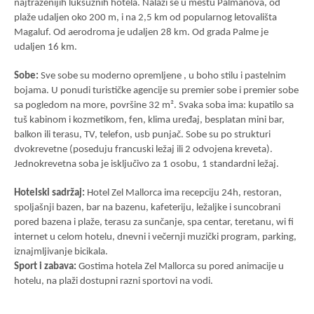
najtraženijih luksuznih hotela. Nalazi se u mestu Palmanova, od
plaže udaljen oko 200 m, i na 2,5 km od popularnog letovališta
Magaluf. Od aerodroma je udaljen 28 km. Od grada Palme je
udaljen 16 km.
Sobe:
Sve sobe su moderno opremljene , u boho stilu i pastelnim
bojama. U ponudi turističke agencije su premier sobe i premier sobe
sa pogledom na more, površine 32 m². Svaka soba ima: kupatilo sa
tuš kabinom i kozmetikom, fen, klima uređaj, besplatan mini bar,
balkon ili terasu, TV, telefon, usb punjač. Sobe su po strukturi
dvokrevetne (poseduju francuski ležaj ili 2 odvojena kreveta).
Jednokrevetna soba je isključivo za 1 osobu, 1 standardni ležaj.
Hotelski sadržaj:
Hotel Zel Mallorca ima recepciju 24h, restoran,
spoljašnji bazen, bar na bazenu, kafeteriju, ležaljke i suncobrani
pored bazena i plaže, terasu za sunčanje, spa centar, teretanu, wi fi
internet u celom hotelu, dnevni i večernji muzički program, parking,
iznajmljivanje bicikala.
Sport i zabava:
Gostima hotela Zel Mallorca su pored animacije u
hotelu, na plaži dostupni razni sportovi na vodi.