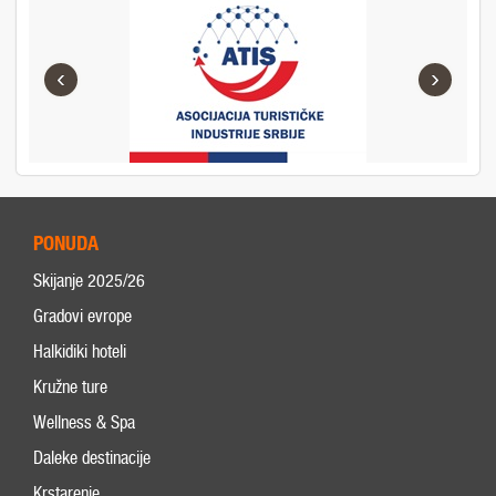
‹
›
PONUDA
Skijanje 2025/26
Gradovi evrope
Halkidiki hoteli
Kružne ture
Wellness & Spa
Daleke destinacije
Krstarenje