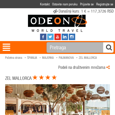
Kontakt
Ostavite nam poruku
Prijavite se
Registrujte se
Današnji kurs:
1 € = 117,3726 RSD
Početna strana
ŠPANIJA
MAJORKA
PALMANOVA
ZEL MALLORCA
Podeli na društvenim mrežama
ZEL MALLORCA