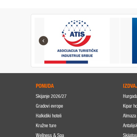
‹
PONUDA
IZDVA
Skijanje 2026/27
Hurgad
Gradovi evrope
Kipar ho
Halkidiki hoteli
Almaza 
Kružne ture
Antalijs
Wellness & Spa
Skijato