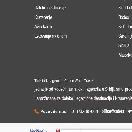
Daleke destinacije
Krf | L
Krstarenje
Rodos |
Avio karte
Krit | 
Letovanje avionom
Sardini
Sicilija
Majorka
Turistička agencija Odeon World Travel
jedna je od vodećih turističkih agencija u Srbiji, sa 6 pr
i aranžmana za daleke i egzotične destinacije i krstarenj
011/3238-004 | office@odeontrav
Pozovite nas: