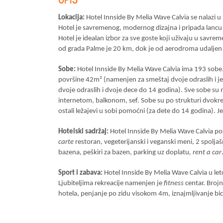
Lokacija:
Hotel Innside By Melia Wave Calvia se nalazi u
Hotel je savremenog, modernog dizajna i pripada lancu 
Hotel je idealan izbor za sve goste koji uživaju u savre
od grada Palme je 20 km, dok je od aerodroma udaljen
Sobe:
Hotel Innside By Melia Wave Calvia ima 193 sobe. U
površine 42m² (namenjen za smeštaj dvoje odraslih i j
dvoje odraslih i dvoje dece do 14 godina). Sve sobe su
internetom, balkonom, sef. Sobe su po strukturi dvokrev
ostali ležajevi u sobi pomoćni (za dete do 14 godina). J
Hotelski sadržaj:
Hotel Innside By Melia Wave Calvia pose
carte
restoran, vegeterijanski i veganski meni, 2 spoljašn
bazena, peškiri za bazen, parking uz doplatu
, rent a car
Sport i zabava:
Hotel Innside By Melia Wave Calvia u le
Ljubiteljima rekreacije namenjen je
fitness
centar. Brojn
hotela, penjanje po zidu visokom 4m, iznajmljivanje bic