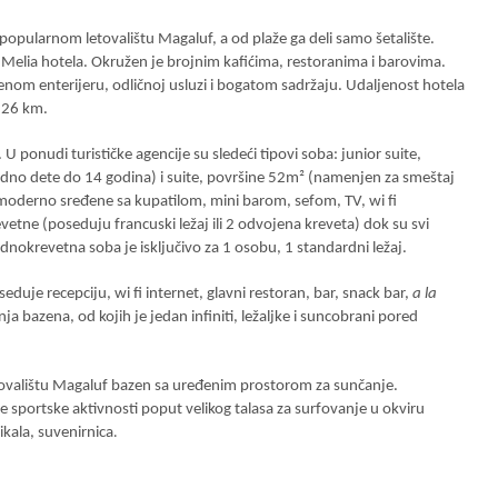
 popularnom letovalištu Magaluf, a od plaže ga deli samo šetalište.
Melia hotela. Okružen je brojnim kafićima, restoranima i barovima.
menom enterijeru, odličnoj usluzi i bogatom sadržaju. Udaljenost hotela
 26 km.
 ponudi turističke agencije su sledeći tipovi soba: junior suite,
edno dete do 14 godina) i suite, površine 52m² (namenjen za smeštaj
 moderno sređene sa kupatilom, mini barom, sefom, TV, wi fi
etne (poseduju francuski ležaj ili 2 odvojena kreveta) dok su svi
ednokrevetna soba je isključivo za 1 osobu, 1 standardni ležaj.
duje recepciju, wi fi internet, glavni restoran, bar, snack bar,
a la
ja bazena, od kojih je jedan infiniti, ležaljke i suncobrani pored
.
tovalištu Magaluf bazen sa uređenim prostorom za sunčanje.
e sportske aktivnosti poput velikog talasa za surfovanje u okviru
ikala, suvenirnica
.