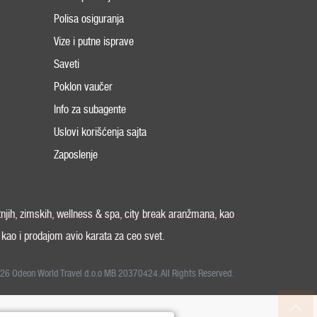
Polisa osiguranja
Vize i putne isprave
Saveti
Poklon vaučer
Info za subagente
Uslovi korišćenja sajta
Zaposlenje
tnjih, zimskih, wellness & spa, city break aranžmana, kao
, kao i prodajom avio karata za ceo svet.
26 Odeon World Travel d.o.o MB 20370424. All Rights Reserved.