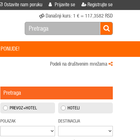
Ostavite nam poruku
Prijavite se
Registrujte se
Današnji kurs:
1 € = 117,3582 RSD
 PONUDE!
Podeli na društvenim mrežama
Pretraga
PREVOZ+HOTEL
HOTELI
POLAZAK
DESTINACIJA