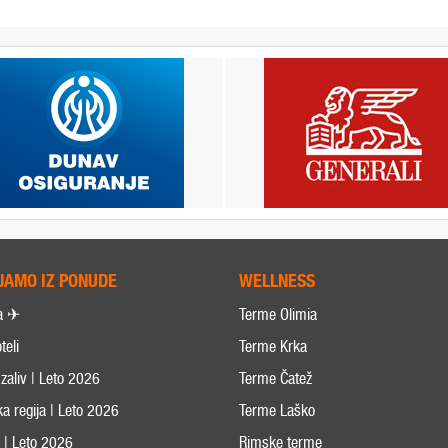
JAMO IZ PONUDE
WELLNESS
a ✈
Terme Olimia
teli
Terme Krka
zaliv | Leto 2026
Terme Čatež
ka regija | Leto 2026
Terme Laško
s | Leto 2026
Rimske terme