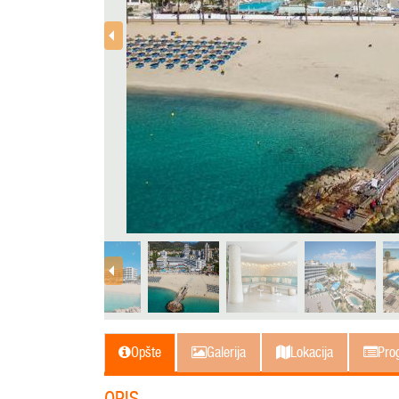
Opšte
Galerija
Lokacija
Prog
OPIS