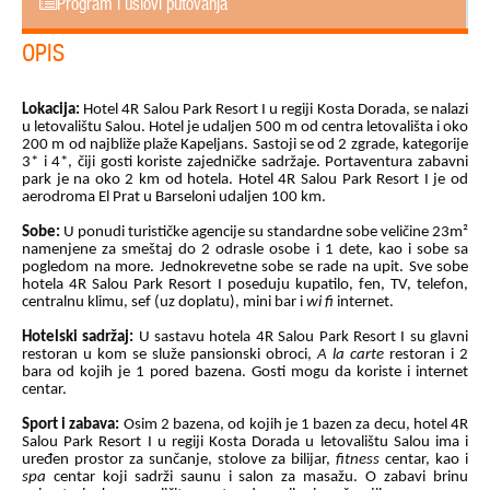
Program i uslovi putovanja
OPIS
Lokacija:
Hotel 4R Salou Park Resort I u regiji Kosta Dorada, se nalazi
u letovalištu Salou. Hotel je udaljen 500 m od centra letovališta i oko
200 m od najbliže plaže Kapeljans. Sastoji se od 2 zgrade, kategorije
3* i 4*, čiji gosti koriste zajedničke sadržaje. Portaventura zabavni
park je na oko 2 km od hotela. Hotel 4R Salou Park Resort I je od
aerodroma El Prat u Barseloni udaljen 100 km.
Sobe:
U ponudi turističke agencije su standardne sobe veličine 23m²
namenjene za smeštaj do 2 odrasle osobe i 1 dete, kao i sobe sa
pogledom na more.
Jednokrevetne sobe se rade na upit. Sve sobe
hotela
4R Salou Park Resort I poseduju kupatilo, fen, TV, telefon,
centralnu klimu, sef (uz doplatu), mini bar i
wi fi
internet.
Hotelski sadržaj:
U sastavu hotela 4R Salou Park Resort I su glavni
restoran u kom se služe pansionski obroci,
A la carte
restoran i 2
bara od kojih je 1 pored bazena. Gosti mogu da koriste i internet
centar.
Sport i zabava:
Osim 2 bazena, od kojih je 1 bazen za decu, hotel 4R
Salou Park Resort I u regiji Kosta Dorada u letovalištu Salou ima i
uređen prostor za sunčanje, stolove za bilijar,
fitness
centar, kao i
spa
centar koji sadrži saunu i salon za masažu. O zabavi brinu