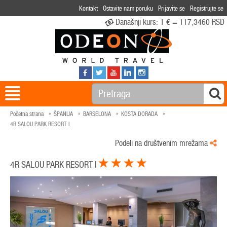
Kontakt
Ostavite nam poruku
Prijavite se
Registrujte se
Današnji kurs:
1 € = 117,3460 RSD
Početna strana
ŠPANIJA
BARSELONA
KOSTA DORADA
4R SALOU PARK RESORT I
Podeli na društvenim mrežama
4R SALOU PARK RESORT I