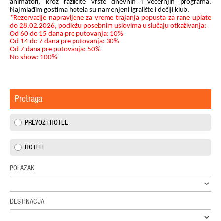
animatori, kroz različite vrste dnevnih i večernjih programa.
Najmlađim gostima hotela su namenjeni igralište i dečiji klub.
*Rezervacije napravljene za vreme trajanja popusta za rane uplate
do 28.02.2026, podležu posebnim uslovima u slučaju otkaživanja:
Od 60 do 15 dana pre putovanja: 10%
Od 14 do 7 dana pre putovanja: 30%
Od 7 dana pre putovanja: 50%
No show: 100%
Pretraga
PREVOZ+HOTEL
HOTELI
POLAZAK
DESTINACIJA