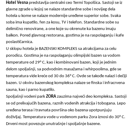
Hotel Vesna
predstavlja centralni ceo Termi Topolšica. Sastoji se iz
glavne zgrade u kojoj se nalaze standardne sobe i novijeg dela
hotela u kome se nalaze modernije uređene superior sobe. Svaka
soba ima kupatilo, fen za kosu, TV i telefon. Standardne sobe su
delimično renovirane, a one koje su okrenute ka bazenu imaju
balkon. Pored glavnog restorana, gostima je na raspolaganju i kafe
poslastičarnica.
U sklopu hotela je BAZENSKI KOMPLEKS sa atrakcijama za celu
porodicu. Gostima je na raspolaganju olimpijski bazen sa vodom
temperature od 29° C, kao i kombinovani bazen, koji je jednim
delom spoljašnji, sa podvodnim masažama i whirpoolima, gde se
temperatura vide kreće od 30 do 36° C. Ovde se takođe nalazi i dečiji
bazen. U okviru bazenskog kompleksa nalaze se finska i infracrvena
sauna, kao i parno kupatilo.
Spoljašnji vodeni park
ZORA
zauzima najveći deo kompleksa. Sastoji
se od prelivajućih bazena, raznih vodenih atrakcija i tobogana. Lepo
uređena terasa i travnata površina oko bazena upotpunjuju
doživljaj. Temperatura vode u vodenom parku Zora iznosi do 30° C.
Drveni most povezuje unutrašnje i spoljašnje bazene
.