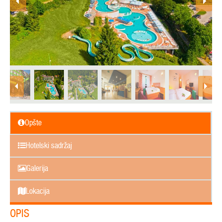
Opšte
Hotelski sadržaj
Galerija
Lokacija
OPIS