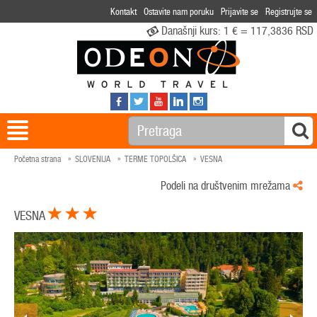
Kontakt
Ostavite nam poruku
Prijavite se
Registrujte se
Današnji kurs:
1 € = 117,3836 RSD
Početna strana
SLOVENIJA
TERME TOPOLŠICA
VESNA
Podeli na društvenim mrežama
VESNA