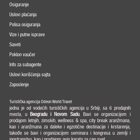
Osiguranje
Uslovi plaćanja
Polisa osiguranja
Vize i putne isprave
Saveti
Poklon vaučer
Info za subagente
Uslovi korišćenja sajta
Zaposlenje
Turistička agencija Odeon World Travel
jedna je od vodećih turističkih agencija u Srbiji, sa 6 prodajnih
mesta, u
Beogradu i
Novom Sadu
. Bavi se organizacijom i
prodajom letnjih, zimskih, wellness & spa, city break aranžmana,
kao i aranžmana za daleke i egzotične destinacije i krstarenja,
takođe se bavi i organizacijom seminara i kongresa u zemlji i
inostranstvu, kao i prodajom avio karata za ceo svet.