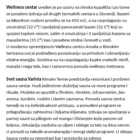
Wellness centar
uređen je po uzoru na rimska kupališta i po tome
se posebno izdvaja od drugih termalnih centara u Sloveniji. Bazeni
sa lekovitom vodom prostiru se na 450 m2, a na raspolaganju su
unutrašnji (32 C°) i spoljašnji panoramski bazen (32 C°) koji su
spojeni toplom vezom, zatim 4 unutrašnja i 3 spoljašnja bazena sa
masažerima (35 C°) kao i posebne stolice i kreveti u vodi.
U moderno opremljenom Wellness centru Amalia u Rimskim
termama sve je podređeno povezivanju sa prirodom i obnavljanju
vitalne energije. Gostima su na raspolaganju kupke vodenih nimfi,
masaže i nega tela, kao i raznovrsna ponuda wellness tretmana.
Svet sauna Varinia
Rimske Terme predstavlja renovirani i prošireni
sauna centar. Nudi jedinstven doživljaj sauna uz nove programe i
rituale. Možete se opustiti u finskim, rimskim, infracrvenim, bio-
aroma, turskim, ruskim i slanim saunama. Ponuda sauna centra
temelji se na individualnom pristupu, a ponuđeni programi se
prilagođavaju zahtevima i željama klijenata. Izdvaja se opuštanje u
parnoj sauni sa pilingom od manga i čišćenjem kože penom od
kokosa, cirkulacija vazduha sa uljem i obloge za telo sa Aloa verom.
U ponudi su takođe aromaterapije i mnogi slatki programi. U sklopu
Sauna sveta su renovirani bar i prostorije za odmor.