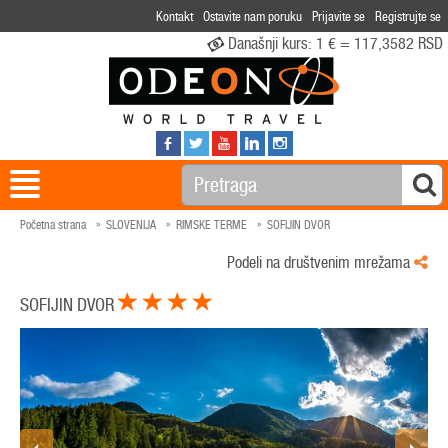
Kontakt
Ostavite nam poruku
Prijavite se
Registrujte se
Današnji kurs:
1 € = 117,3582 RSD
Početna strana
SLOVENIJA
RIMSKE TERME
SOFIJIN DVOR
Podeli na društvenim mrežama
SOFIJIN DVOR