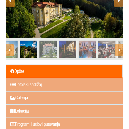
Opšte
Hotelski sadržaj
Galerija
Lokacija
Program i uslovi putovanja