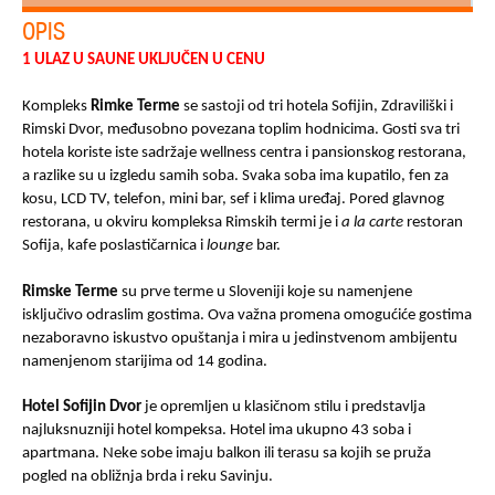
OPIS
1 ULAZ U SAUNE UKLJUČEN U CENU
Kompleks
Rimke Terme
se sastoji od tri hotela Sofijin, Zdraviliški i
Rimski Dvor, međusobno povezana toplim hodnicima. Gosti sva tri
hotela koriste iste sadržaje wellness centra i pansionskog restorana,
a razlike su u izgledu samih soba. Svaka soba ima kupatilo, fen za
kosu, LCD TV, telefon, mini bar, sef i klima uređaj.
Pored glavnog
restorana, u okviru kompleksa Rimskih termi je i
a la carte
restoran
Sofija, kafe poslastičarnica i
lounge
bar.
Rimske Terme
su prve terme u Sloveniji koje su namenjene
isključivo odraslim gostima. Ova važna promena omogućiće gostima
nezaboravno iskustvo opuštanja i mira u jedinstvenom ambijentu
namenjenom starijima od 14 godina.
Hotel Sofijin Dvor
je opremljen u klasičnom stilu i predstavlja
najluksnuzniji hotel kompeksa. Hotel ima ukupno 43 soba i
apartmana. Neke sobe imaju balkon ili terasu sa kojih se pruža
pogled na obližnja brda i reku Savinju.