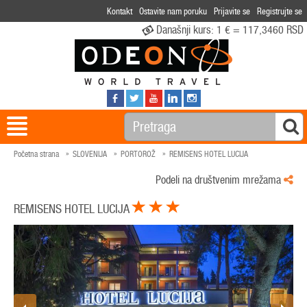
Kontakt
Ostavite nam poruku
Prijavite se
Registrujte se
Današnji kurs:
1 € = 117,3460 RSD
Početna strana
SLOVENIJA
PORTOROŽ
REMISENS HOTEL LUCIJA
Podeli na društvenim mrežama
REMISENS HOTEL LUCIJA