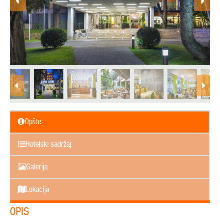
Opšte
Hotelski sadržaj
Galerija
Lokacija
OPIS