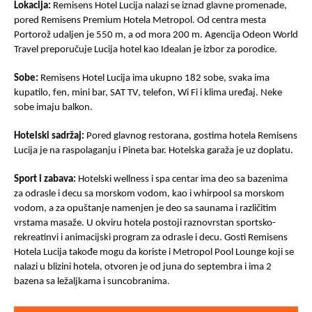
Lokacija:
Remisens Hotel Lucija nalazi se iznad glavne promenade,
pored Remisens Premium Hotela Metropol. Od centra mesta
Portorož udaljen je 550 m, a od mora 200 m. Agencija Odeon World
Travel preporučuje Lucija hotel kao Idealan je izbor za porodice.
Sobe:
Remisens Hotel Lucija ima ukupno 182 sobe, svaka ima
kupatilo, fen, mini bar, SAT TV, telefon, Wi Fi i klima uređaj. Neke
sobe imaju balkon.
Hotelski sadržaj:
Pored glavnog restorana, gostima hotela Remisens
Lucija je na raspolaganju i Pineta bar. Hotelska garaža je uz doplatu.
Sport i zabava:
Hotelski wellness i spa centar ima deo sa bazenima
za odrasle i decu sa morskom vodom, kao i whirpool sa morskom
vodom, a za opuštanje namenjen je deo sa saunama i različitim
vrstama masaže. U okviru hotela postoji raznovrstan sportsko-
rekreatinvi i animacijski program za odrasle i decu. Gosti Remisens
Hotela Lucija takođe mogu da koriste i Metropol Pool Lounge koji se
nalazi u blizini hotela, otvoren je od juna do septembra i ima 2
bazena sa ležaljkama i suncobranim
a.