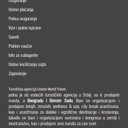
Osiguranje
Uslovi plaćanja
Polisa osiguranja
Vize i putne isprave
Saveti
Poklon vaučer
Info za subagente
Uslovi korišćenja sajta
Zaposlenje
Turistička agencija Odeon World Travel
jedna je od vodećih turističkih agencija u Srbiji, sa 6 prodajnih
mesta, u
Beogradu i
Novom Sadu
. Bavi se organizacijom i
prodajom letnjih, zimskih, wellness & spa, city break aranžmana,
kao i aranžmana za daleke i egzotične destinacije i krstarenja,
takođe se bavi i organizacijom seminara i kongresa u zemlji i
inostranstvu, kao i prodajom avio karata za ceo svet.