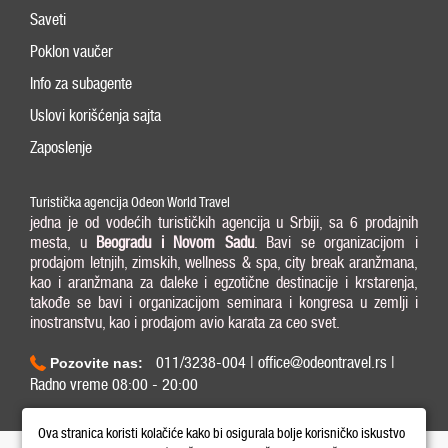
Saveti
Poklon vaučer
Info za subagente
Uslovi korišćenja sajta
Zaposlenje
Turistička agencija Odeon World Travel
jedna je od vodećih turističkih agencija u Srbiji, sa 6 prodajnih
mesta, u
Beogradu i
Novom Sadu
. Bavi se organizacijom i
prodajom letnjih, zimskih, wellness & spa, city break aranžmana,
kao i aranžmana za daleke i egzotične destinacije i krstarenja,
takođe se bavi i organizacijom seminara i kongresa u zemlji i
inostranstvu, kao i prodajom avio karata za ceo svet.
011/3238-004 | office@odeontravel.rs |
Pozovite nas:
Radno vreme 08:00 - 20:00
Copyright © 2026 Odeon World Travel d.o.o MB 20370424. All Rights Reserved.
Ova stranica koristi kolačiće kako bi osigurala bolje korisničko iskustvo