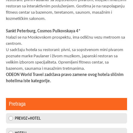
restorani: pivni Paulaner sa sopstvenom pivarom, indijski i imerzivni
restoran sa interaktivnim posluženjem. Gostima je na raspolaganju
fitness centar sa bazenom, teretanom, saunom, masažnim i
kozmetičkim salonom.
Sankt Peterburg, Cosmos Pulkovskaya 4*
Nalazi se na Moskovskom prospektu, ima odličnu vezu metroom sa
centrom.
U sadržaju hotela su restorani: pivni, sa sopstvenom mini pivarom
poznate marke Paulaner i živom muzikom, japanski restoran sa
velikim izborom specijaliteta. Opremljeni fitness centar, sa
bazenom,
saunama i masažnim tretmanima.
ODEON World Travel zadržava pravo zamene ovog hotela sličnim
hotelima iste kategorije.
Pretraga
PREVOZ+HOTEL