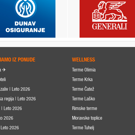
JAMO IZ PONUDE
WELLNESS
a ✈
Terme Olimia
teli
Terme Krka
zaliv | Leto 2026
Terme Čatež
ka regija | Leto 2026
Terme Laško
s | Leto 2026
Rimske terme
eto 2026
Moravske toplice
 Leto 2026
Terme Tuhelj