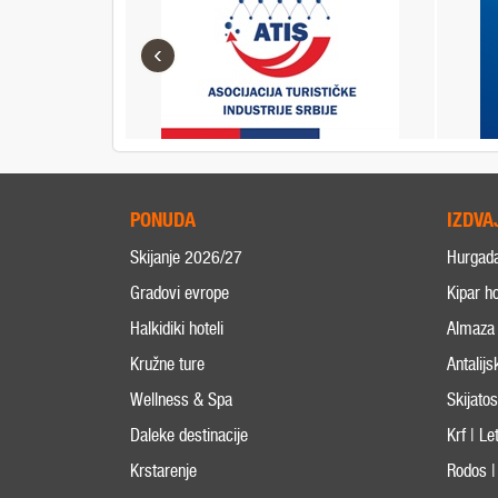
‹
PONUDA
IZDVA
Skijanje 2026/27
Hurgad
Gradovi evrope
Kipar ho
Halkidiki hoteli
Almaza 
Kružne ture
Antalijs
Wellness & Spa
Skijato
Daleke destinacije
Krf | L
Krstarenje
Rodos |