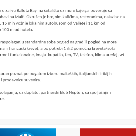
n u zalivu Balluta Bay, na šetalištu uz more koje ga povezuje sa
bavi na Malti. Okružen je brojnim kafićima, restoranima, nalazi se na
e, 15 min vožnje lokalnim autobusom od Vallete i 11 km od
mo 100 m od hotela.
 raspolaganju standardne sobe pogled na grad ili pogled na more
li francuski krevet, a po potrebi 1 ili 2 pomoćna kreveta/sofa
rme i funkcionalne, imaju kupatilo, fen, TV, telefon, klima uređaj,
wi
oran poznat po bogatom izboru malteških, italijanskih i ribljih
i i prodavnicu suvenira.
polaganju, uz doplatu, partnerski klub Neptun, sa spoljašnjim
re
.