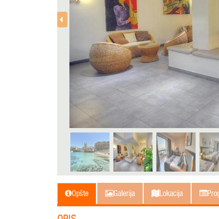
Opšte
Galerija
Lokacija
Prog
OPIS