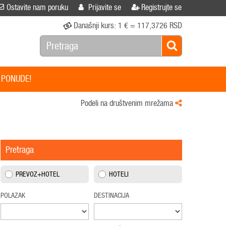
Ostavite nam poruku
Prijavite se
Registrujte se
Današnji kurs:
1 € = 117,3726 RSD
 PONUDE!
Podeli na društvenim mrežama
Pretraga
PREVOZ+HOTEL
HOTELI
POLAZAK
DESTINACIJA