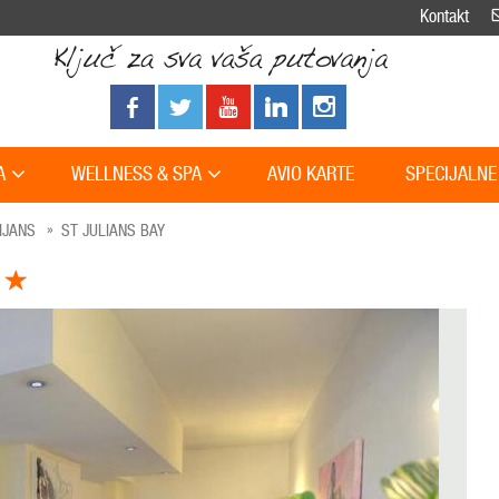
Kontakt
A
WELLNESS & SPA
AVIO KARTE
SPECIJALNE
IJANS
ST JULIANS BAY