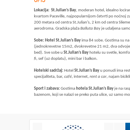
Lokacija: St.Julian’s Bay
, moderan hotel, idealno locira
kvartom Paceville, najpopularnijom četvrti po noćnoj za
200 metara od centra St.Julian’s, 2 km od centra Sliem
aerodroma. Gradska plaža
Balluta Ba
y je udaljena sa
Sobe: Hotel St.Julian’s Bay
ima 84 sobe. Gostima su na
(jednokrevetne 15m2, dvokrevetne 21 m2, dva odvojena i
bed).
Sve sobe u
St.Julian’s Bay
hotelu su svetle, komfo
fi
, sef (uz doplatu), mini bar i balkon.
Hotelski sadržaj:
Hotel
St.Julian’s Bay
u ponudi ima rest
specijaliteta, bar,
café
, internet,
rent a car
, najam bicikl
Sport i zabava:
Gostima
hotela
St.Julian’s Bay
je na ras
bazenom, koji se nalazi se preko puta ulice, uz samo mo