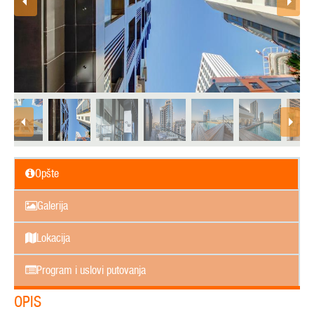
Opšte
Galerija
Lokacija
Program i uslovi putovanja
OPIS