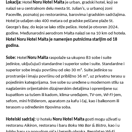
Lokacija:
Hotel
Noru Hotel Malta
je urban, gradski hotel, koji se
nalazi se u centralnom delu mesta St. Julian’s, u urbanoj zoni
Paceville, poznatoj po restoranima, barovima i gradskim sadržajima.
Hotel je udaljen oko 400 metara od gradske peščane plaže St.
George’s Bay, do koje se lako stiže pešice. Hotel je otvoren 2024.
godine. Međunarodni aerodrom Malta nalazi se na 10 km od hotela.
Hotel Noru Hotel Malta je namenjen putnicima starijim od 18
godina.
Sobe:
Hotel
Noru Malta
raspolaže sa ukupno 83 sobe i suite
jedinice, uključujući standardne i superior sobe i suite. Standardne i
superior sobe imaju površinu od oko 30 m². Suite jedinice su
prostranije i imaju površinu od približno 36 m², uz privatnu terasu u
pojedinim kategorijama. Sve sobe su uređene u modernom stilu sa
naglašenim orijentalnim dizajnerskim detaljima i opremljene su:
kupatilom sa tušem ili kadom, klima-uređajem, TV-om,
Wi-Fi
-jem,
sefom, mini frižiderom, aparatom za kafu i čaj, kao i balkonom ili
terasom u određenim tipovima soba.
Hotelski sadržaj:
U hotelu
Noru Hotel Malta
gosti mogu uživati u
restoranu
Aikiron
, restoranu i baru
Boku Wa Bar & Bistro
, kao i u
lobby
baru sa ponudom pića i laganih obroka. Besplatan
Wi-Fi