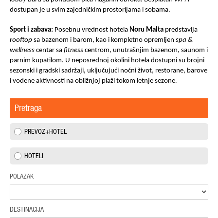
dostupan je u svim zajedničkim prostorijama i sobama.
Sport i zabava:
Posebnu vrednost hotela
Noru Malta
predstavlja
rooftop
sa bazenom i barom, kao i kompletno opremljen
spa &
wellness
centar sa
fitness
centrom, unutrašnjim bazenom, saunom i
parnim kupatilom. U neposrednoj okolini hotela dostupni su brojni
sezonski i gradski sadržaji, uključujući noćni život, restorane, barove
i vodene aktivnosti na obližnjoj plaži tokom letnje sezone
.
Pretraga
PREVOZ+HOTEL
HOTELI
POLAZAK
DESTINACIJA