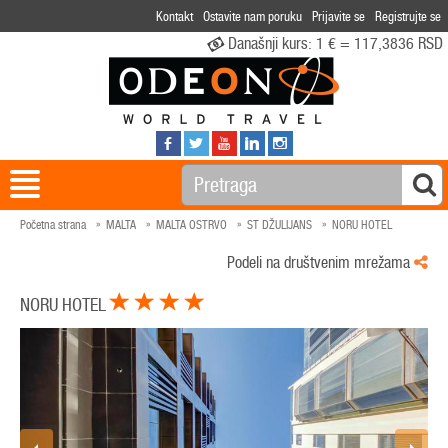
Kontakt
Ostavite nam poruku
Prijavite se
Registrujte se
Današnji kurs:
1 € = 117,3836 RSD
Početna strana
MALTA
MALTA OSTRVO
ST DŽULIJANS
NORU HOTEL
Podeli na društvenim mrežama
NORU HOTEL