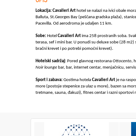
Lokacija:
Cavalieri Art
hotel se nalazi na ivici obale mor
Balluta, St.Georges Bay (peščana gradska plaža), stanic
Pacevilla. Od aerodroma je udaljen 11 km.
Sobe:
Hotel
Cavalieri
Art
ima 258 prostranih soba. Svaka
terasa, sef i mini bar. U ponudi su deluxe sobe (28 m2
bračni krevet i po potrebi pomoćni krevet).
Hotelski sadržaj:
Pored glavnog restorana
Ottocento
, 
Noir lounge
bar, bar, internet centar, menjačnicu, servi
Sport i zabava:
Gostima hotela
Cavalieri Art
je na rasp
more (postoje stepenice za ulaz u more), bazen sa m
tretmane, sauna, đakuzi), fitnes centar i razni sportovi 