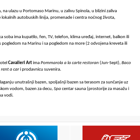
a, na ulazu u Portomaso Marinu, u zalivu Spinola, u blizini zaliva
e lokalnih autobuskih linija, promenade i centra noćnog života,
 soba ima kupatilo, fen, TV, telefon, klima uređaj, internet, balkon ili
) s pogledom na Marinu i sa pogledom na more (2 odvojena kreveta ili
hotel
Cavalieri Art
ima
Pommarola a la carte restoran
(Jun-Sept),
Baco
s
rent
a
car
i prodavnicu suvenira.
olaganju unutrašnji bazen, spoljašnji bazen sa terasom za sunčanje uz
orskom vodom, bazen za decu,
Spa
centar sauna (prostorije za masažu i
na vodi.