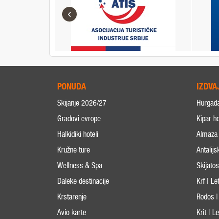
‹
PONUDA
IZDVA
Skijanje 2026/27
Hurgad
Gradovi evrope
Kipar ho
Halkidiki hoteli
Almaza 
Kružne ture
Antalijs
Wellness & Spa
Skijato
Daleke destinacije
Krf | L
Krstarenje
Rodos |
Avio karte
Krit | 