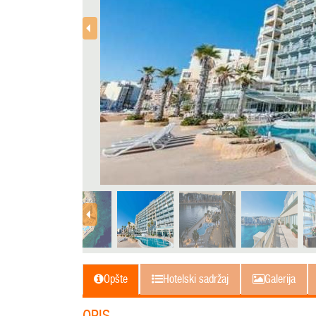
Opšte
Hotelski sadržaj
Galerija
OPIS