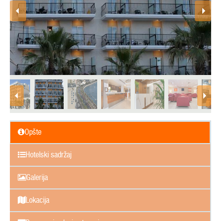
Opšte
Hotelski sadržaj
Galerija
Lokacija