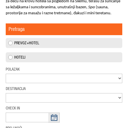
za decu na krovu hotela sa pogledom na Sliemu, terasu za sunčanje
sa ležaljkama i suncobranima, unutrašnji bazen,
Spa
(sauna,
prostorije za masažu i razne tretmane), đakuzi i mini teretanu
.
Pretraga
PREVOZ+HOTEL
HOTELI
POLAZAK
DESTINACIJA
CHECK IN