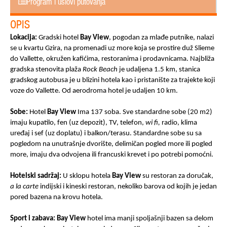
Program i uslovi putovanja
OPIS
Lokacija:
Gradski hotel
Bay View
, pogodan za mlađe putnike, nalazi
se u kvartu Gzira, na promenadi uz more koja se prostire duž Slieme
do Vallette, okružen kafićima, restoranima i prodavnicama. Najbliža
gradska stenovita plaža
Rock Beach
je udaljena 1.5 km, stanica
gradskog autobusa je u blizini hotela kao i pristanište za trajekte koji
voze do Vallette. Od aerodroma hotel je udaljen 10 km.
Sobe:
Hotel
Bay View
Ima 137 soba. Sve standardne sobe (20 m2)
imaju kupatilo, fen (uz depozit), TV, telefon,
wi fi
,
radio, klima
uređaj i sef (uz doplatu) i balkon/terasu. Standardne sobe su sa
pogledom na unutrašnje dvorište, delimičan pogled more ili pogled
more, imaju dva odvojena ili francuski krevet i po potrebi pomoćni.
Hotelski sadržaj:
U sklopu hotela
Bay View
su restoran za doručak,
a la carte
indijski i kineski restoran, nekoliko barova od kojih je jedan
pored bazena na krovu hotela.
Sport i zabava:
Bay View
hotel ima manji spoljašnji bazen sa delom