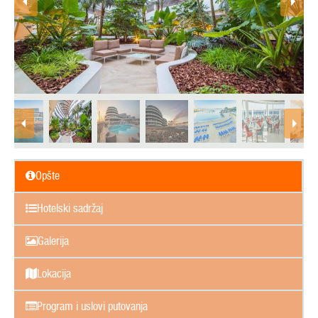
Opšte
Hotelski sadržaj
Galerija
Lokacija
Program i uslovi putovanja