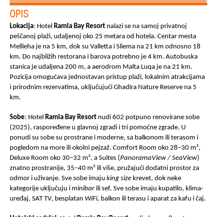
OPIS
Lokacija
: Hotel
Ramla
Bay
Resort
nalazi se na samoj privatnoj
peščanoj plaži, udaljenoj oko 25 metara od hotela. Centar mesta
Mellieha je na 5 km, dok su Valletta i Sliema na 21 km odnosno 18
km. Do najbližih restorana i barova potrebno je 4 km. Autobuska
stanica je udaljena 200 m, a aerodrom Malta Luqa je na 21 km.
Pozicija omogućava jednostavan pristup plaži, lokalnim atrakcijama
i prirodnim rezervatima, uključujući Ghadira Nature Reserve na 5
km.
Sobe
: Hotel
Ramla
Bay
Resort
nudi 602 potpuno renovirane sobe
(2025), raspoređene u glavnoj zgradi i tri pomoćne zgrade. U
ponudi su sobe su prostrane i moderne, sa balkonom ili terasom i
pogledom na more ili okolni pejzaž. Comfort Room oko 28–30 m²,
Deluxe Room oko 30–32 m², a Suites (
PanoramaView / SeaView
)
znatno prostranije, 35–40 m² ili više, pružajući dodatni prostor za
odmor i uživanje. Sve sobe imaju
king size
krevet, dok neke
kategorije uključuju i
minibar
ili sef. Sve sobe imaju kupatilo, klima-
uređaj, SAT TV, besplatan
WiFi
, balkon ili terasu i aparat za kafu i čaj.