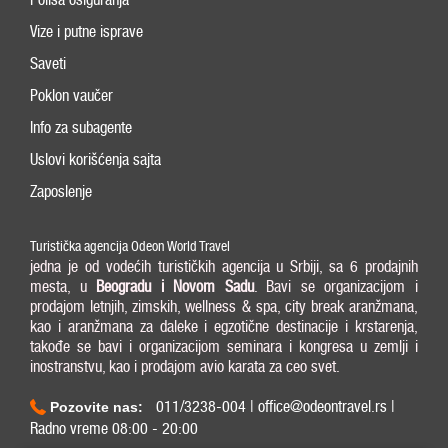
Vize i putne isprave
Saveti
Poklon vaučer
Info za subagente
Uslovi korišćenja sajta
Zaposlenje
Turistička agencija Odeon World Travel
jedna je od vodećih turističkih agencija u Srbiji, sa 6 prodajnih
mesta, u
Beogradu i
Novom Sadu
. Bavi se organizacijom i
prodajom letnjih, zimskih, wellness & spa, city break aranžmana,
kao i aranžmana za daleke i egzotične destinacije i krstarenja,
takođe se bavi i organizacijom seminara i kongresa u zemlji i
inostranstvu, kao i prodajom avio karata za ceo svet.
011/3238-004 | office@odeontravel.rs |
Pozovite nas:
Radno vreme 08:00 - 20:00