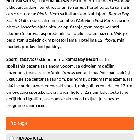
Hotelski
sadržaj
: Hotel
Ramla
Bay
Resort
nudi ukupno 8 restorana,
uključujući glavni bufet restoran
Terramar
. Pored toga, tu su 3
à la
carte
restorana:
Piatto Nero
sa italijanskom kuhinjom,
Ramla Bay
Fish & Grill
sa specijalitetima od ribe i
Waterline Pool Bar
za lagane
obroke i osvežavajuća pića. Za opuštanje gosti mogu koristiti
ukupno 5 barova raspoređenih po hotelu i pored bazena.
WiFi
je
besplatan u zajedničkim prostorijama. Hotel ima 12 liftova, mini
market, prodavnice i parking.
Sport i zabava:
U sklopu hotela
Ramla
Bay
Resort
su tri
spoljašnja bazena sa slanom vodom, sa odvojenim dečjim
bazenom, terasa za sunčanje,
fitness
centar i spa. Poseban sadržaj
uključuje spa centar sa saunom, parnom kupatilom i masažama. Na
plaži se nude razne vodene aktivnosti, dok golf teren udaljen 17 km
omogućava sportske sadržaje van hotela. Za najmlađe goste tu je
dečiji klub i igralište, a sezonske aktivnosti uključuju zabavne
programe i animaciju
.
Pretraga
PREVOZ+HOTEL