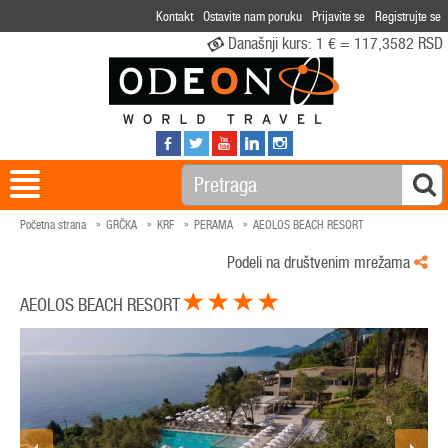
Kontakt
Ostavite nam poruku
Prijavite se
Registrujte se
Današnji kurs:
1 € = 117,3582 RSD
Početna strana
GRČKA
KRF
PERAMA
AEOLOS BEACH RESORT
Podeli na društvenim mrežama
AEOLOS BEACH RESORT