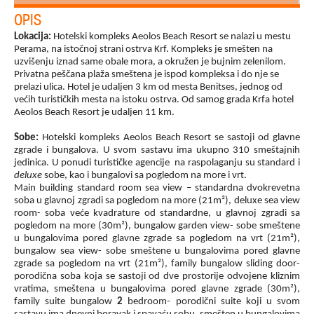
OPIS
Lokacija:
Hotelski kompleks
Aeolos Beach Resort se nalazi u mestu
Perama, na istočnoj strani ostrva Krf. Kompleks je smešten na
uzvišenju iznad same obale mora, a okružen je bujnim zelenilom.
Privatna peščana plaža smeštena je ispod kompleksa i do nje se
prelazi ulica. Hotel je udaljen 3 km od mesta Benitses, jednog od
većih turističkih mesta na istoku ostrva. Od samog grada Krfa hotel
Aeolos Beach Resort je udaljen 11 km.
Sobe:
Hotelski kompleks Aeolos Beach Resort se sastoji od glavne
zgrade i bungalova. U svom sastavu ima ukupno 310 smeštajnih
jedinica. U ponudi turističke agencije na raspolaganju su standard i
deluxe
sobe, kao i bungalovi sa pogledom na more i vrt.
Main building
standard room sea view
– standardna dvokrevetna
soba u glavnoj zgradi sa pogledom na more (21m²), deluxe sea view
room- soba veće kvadrature od standardne, u glavnoj zgradi sa
pogledom na more (30m²), bungalow garden view- sobe smeštene
u bungalovima pored glavne zgrade sa pogledom na vrt (21m²),
bungalow sea view-
sobe smeštene u bungalovima pored glavne
zgrade sa pogledom na vrt (21m²), family bungalow sliding door-
porodična soba koja se sastoji od dve prostorije odvojene kliznim
vratima, smeštena u bungalovima pored glavne zgrade (30m²),
family suite bungalow
2
bedroom- porodični suite koji u svom