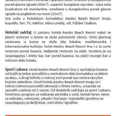
sastavu ima dnevni boravak i spavaću sobu, smešten u bungalovima
pored glavne zgrade (46m²), superior bungalow sea view- soba veće
kvadrature od standardne, smeštene u bungalovima pored glavne
zgrade sa pogledom na more (25m²).
Sve sobe u hotelskom kompleksu
Aeolos Beach Resort imaju
kupatilo, fen, TV, telefon, klima uređaj, sef, frižider i balkon.
Hotelski sadržaj:
U sastavu hotela Aeolos Beach Resort nalazi se
glavni restoran u kome se služe pansionski obroci. Osim glavnog
restorana u kome se služe jela lokalne, mediteranske i
internacionalne kuhinje, hotel Aeolos Beach Resort ima i
a la carte
restoran pored bazena, italijanski restoran na plaži. Gostima je na
raspolaganju i
lobby
bar, bar pored bazena, na plaži i
lounge
bar u
mirnom delu hotela.
Sport i zabava:
Hotel Aeolos Beach Resort ima 2 spošaljnja bazena
od kojih je jedan porodični u centralnom delu kompleksa sa delom
za decu, a drugi
infinity
u mirnoj zoni pored
spa
centra okružen
bujnim zelenilom. Gosti hotela
Aeolos Beach Resort mogu se i
tokom odmora posvetiti rekreaciji u fintes centru, a kasnije se
opustiti u jednoj od 2 saune. Od dodatnih sadržaja za sport i zabavu
hotel ima: program za vežbanje aerobika u vodi, teniski teren, teren
za odbojku, vaterpolo, pikado i boćanje. Najmlađim gostima na
raspolaganju je dečiji klub, mini disko i igralište.