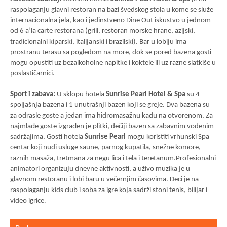
raspolaganju glavni restoran na bazi švedskog stola u kome se služe
internacionalna jela, kao i jedinstveno Dine Out iskustvo u jednom
od 6 a’la carte restorana (grill, restoran morske hrane, azijski,
tradicionalni kiparski, italijanski i brazilski). Bar u lobiju ima
prostranu terasu sa pogledom na more, dok se pored bazena gosti
mogu opustiti uz bezalkoholne napitke i koktele ili uz razne slatkiše u
poslastičarnici.
Sport i zabava:
U sklopu hotela
Sunrise Pearl Hotel & Spa
su 4
spoljašnja bazena i 1 unutrašnji bazen koji se greje. Dva bazena su
za odrasle goste a jedan ima hidromasažnu kadu na otvorenom. Za
najmlađe goste izgrađen je plitki, dečiji bazen sa zabavnim vodenim
sadržajima. Gosti hotela
Sunrise Pearl
mogu koristiti vrhunski Spa
centar koji nudi usluge saune, parnog kupatila, snežne komore,
raznih masaža, tretmana za negu lica i tela i teretanum.Profesionalni
animatori organizuju dnevne aktivnosti, a uživo muzika je u
glavnom restoranu i lobi baru u večernjim časovima. Deci je na
raspolaganju kids club i soba za igre koja sadrži stoni tenis, bilijar i
video igrice
.