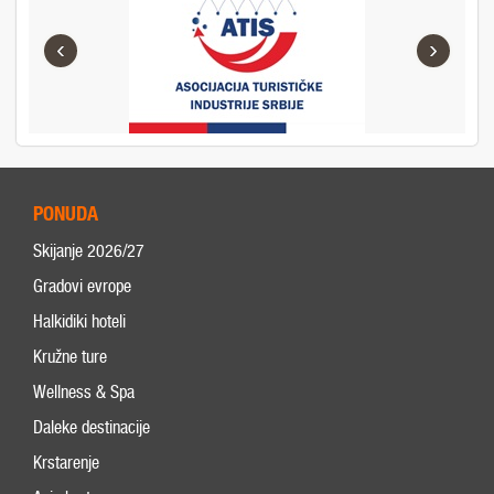
‹
›
PONUDA
Skijanje 2026/27
Gradovi evrope
Halkidiki hoteli
Kružne ture
Wellness & Spa
Daleke destinacije
Krstarenje