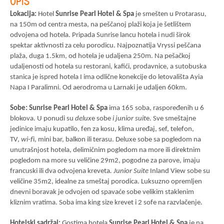
OPIS
Lokacija:
Hotel
Sunrise Pearl Hotel & Spa
je smešten u Protarasu,
na 150m od centra mesta, na peščanoj plaži koja je šetlištem
odvojena od hotela. Pripada Sunrise lancu hotela i nudi širok
spektar aktivnosti za celu porodicu. Najpoznatija Vryssi peščana
plaža, duga 1.5km, od hotela je udaljena 250m. Na pešačkoj
udaljenosti od hotela su restorani, kafići, prodavnice, a sutobuska
stanica je ispred hotela I ima odlične konekcije do letovališta Ayia
Napa I Paralimni. Od aerodroma u Larnaki je udaljen 60km.
Sobe:
Sunrise Pearl Hotel & Spa
ima 165 soba, raspoređenih u 6
blokova. U ponudi su
delux
e sobe
i junior suit
e. Sve smeštajne
jedinice imaju kupatilo, fen za kosu, klima uređaj, sef, telefon,
TV,
wi-f
i, mini bar, balkon ili terasu. Deluxe sobe sa pogledom na
unutrašnjost hotela, delimičnim pogledom na more ili direktnim
pogledom na more su veličine 29m2, pogodne za parove, imaju
francuski ili dva odvojena kreveta
. Junior Suite
Inland View sobe su
veličine 35m2, idealne za smeštaj porodica. Luksuzno opremljen
dnevni boravak je odvojen od spavaće sobe velikim staklenim
kliznim vratima. Soba ima king size krevet i 2 sofe na razvlačenje.
Hotelski sadržaj:
Gostima hotela
Sunrise Pearl Hotel & Spa
je na