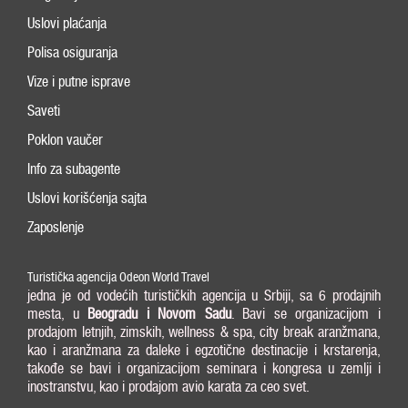
Uslovi plaćanja
Polisa osiguranja
Vize i putne isprave
Saveti
Poklon vaučer
Info za subagente
Uslovi korišćenja sajta
Zaposlenje
Turistička agencija Odeon World Travel
jedna je od vodećih turističkih agencija u Srbiji, sa 6 prodajnih
mesta, u
Beogradu i
Novom Sadu
. Bavi se organizacijom i
prodajom letnjih, zimskih, wellness & spa, city break aranžmana,
kao i aranžmana za daleke i egzotične destinacije i krstarenja,
takođe se bavi i organizacijom seminara i kongresa u zemlji i
inostranstvu, kao i prodajom avio karata za ceo svet.