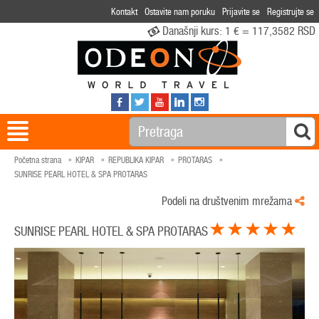
Kontakt
Ostavite nam poruku
Prijavite se
Registrujte se
Današnji kurs:
1 € = 117,3582 RSD
Početna strana
KIPAR
REPUBLIKA KIPAR
PROTARAS
SUNRISE PEARL HOTEL & SPA PROTARAS
Podeli na društvenim mrežama
SUNRISE PEARL HOTEL & SPA PROTARAS