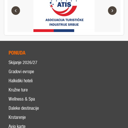
‹
›
PONUDA
Skijanje 2026/27
Gradovi evrope
Halkidiki hoteli
Kružne ture
Wellness & Spa
Daleke destinacije
Krstarenje
Avio karte