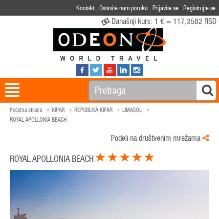
Kontakt
Ostavite nam poruku
Prijavite se
Registrujte se
Današnji kurs:
1 € = 117,3582 RSD
Početna strana
KIPAR
REPUBLIKA KIPAR
LIMASOL
ROYAL APOLLONIA BEACH
Podeli na društvenim mrežama
ROYAL APOLLONIA BEACH