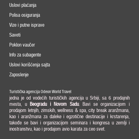
Uslovi plaćanja
Polisa osiguranja
Vize i putne isprave
Saveti
Poklon vaučer
Info za subagente
Uslovi korišćenja sajta
Zaposlenje
Turistička agencija Odeon World Travel
jedna je od vodećih turističkih agencija u Srbiji, sa 6 prodajnih
mesta, u
Beogradu i
Novom Sadu
. Bavi se organizacijom i
prodajom letnjih, zimskih, wellness & spa, city break aranžmana,
kao i aranžmana za daleke i egzotične destinacije i krstarenja,
takođe se bavi i organizacijom seminara i kongresa u zemlji i
inostranstvu, kao i prodajom avio karata za ceo svet.