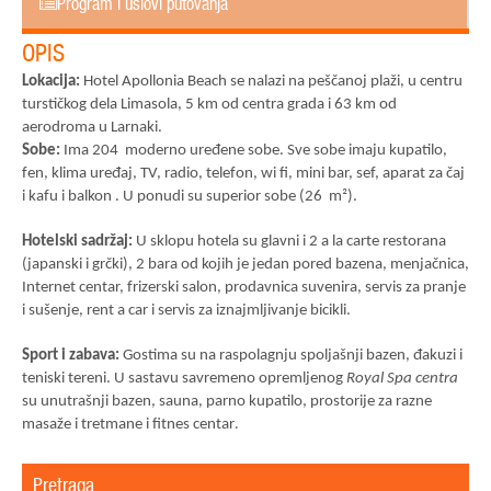
Program i uslovi putovanja
OPIS
Lokacija:
Hotel Apollonia Beach se nalazi na peščanoj plaži, u centru
turstičkog dela Limasola, 5 km od centra grada i 63 km od
aerodroma u Larnaki.
Sobe:
Ima 204 moderno uređene sobe. Sve sobe imaju kupatilo,
fen, klima uređaj, TV, radio, telefon, wi fi, mini bar, sef, aparat za čaj
i kafu i balkon . U ponudi su superior sobe (26 m²).
Hotelski sadržaj:
U sklopu hotela su glavni i 2 a la carte restorana
(japanski i grčki), 2 bara od kojih je jedan pored bazena, menjačnica,
Internet centar, frizerski salon, prodavnica suvenira, servis za pranje
i sušenje, rent a car i servis za iznajmljivanje bicikli.
Sport i zabava:
Gostima su na raspolagnju spoljašnji bazen, đakuzi i
teniski tereni. U sastavu savremeno opremljenog
Royal Spa centra
su unutrašnji bazen, sauna, parno kupatilo, prostorije za razne
masaže i tretmane i fitnes centar
.
Pretraga