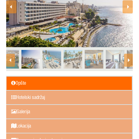
Opšte
Hotelski sadržaj
Galerija
Lokacija