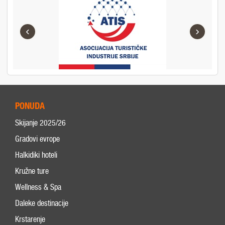
‹
›
PONUDA
Skijanje 2025/26
Gradovi evrope
Halkidiki hoteli
Kružne ture
Wellness & Spa
Daleke destinacije
Krstarenje