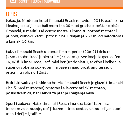
Program i uslovi putovanja
OPIS
Lokacija
: Moderan hotel Limanaki Beach renoviran 2019. godine, na
idealnoj lokaciji, na obali mora i na 30m od gradske, peščane plaže
Limanaki, u marini. Od centra mesta u kome su poznati restorani,
pubovi, klubovi, kafići i prodavnice, udaljen je 250 m, od aerodroma
u Larnaki 56 km.
Sobe
: Limanaki Beach u ponudi ima superior (23m2) i deluxe
(25m2) sobe, kao i junior suite (27-33m2). Sve imaju kupatilo, fen,
TV, wi fi, klima uređaj, sef, mini bar (uz doplatu), telefon i balkon, a
superior sobe sa pogledom na bazen imaju prostranu terasu u
prizemlju veličine 12m2.
Hotelski sadržaj
: U sklopu hotela Limanaki Beach je glavni (Limanaki
Fish & Mediterranean) restoran i a la carte azijski restoran,
poslastičarnica, bar i servis za pranje i peglanje veša.
Sport i zabava
: Hotel Limanaki Beach ima spoljašnji bazen sa
terasom za sunčanje, dečiji bazen, fitnes centar, saunu, bilijar, stoni
tenis i dečije igralište.