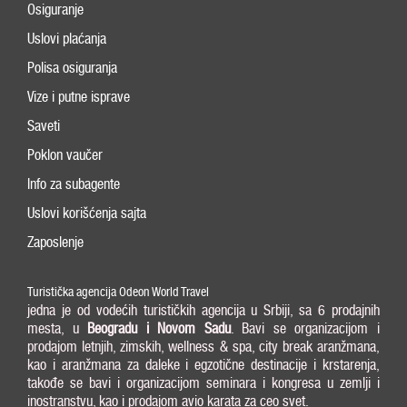
Osiguranje
Uslovi plaćanja
Polisa osiguranja
Vize i putne isprave
Saveti
Poklon vaučer
Info za subagente
Uslovi korišćenja sajta
Zaposlenje
Turistička agencija Odeon World Travel
jedna je od vodećih turističkih agencija u Srbiji, sa 6 prodajnih
mesta, u
Beogradu i
Novom Sadu
. Bavi se organizacijom i
prodajom letnjih, zimskih, wellness & spa, city break aranžmana,
kao i aranžmana za daleke i egzotične destinacije i krstarenja,
takođe se bavi i organizacijom seminara i kongresa u zemlji i
inostranstvu, kao i prodajom avio karata za ceo svet.