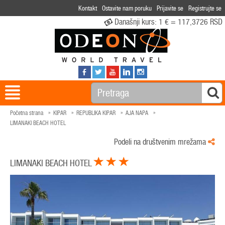
Kontakt
Ostavite nam poruku
Prijavite se
Registrujte se
Današnji kurs:
1 € = 117,3726 RSD
Početna strana
KIPAR
REPUBLIKA KIPAR
AJA NAPA
LIMANAKI BEACH HOTEL
Podeli na društvenim mrežama
LIMANAKI BEACH HOTEL