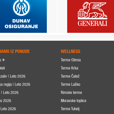
JAMO IZ PONUDE
WELLNESS
a ✈
Terme Olimia
teli
Terme Krka
zaliv | Leto 2026
Terme Čatež
ka regija | Leto 2026
Terme Laško
s | Leto 2026
Rimske terme
eto 2026
Moravske toplice
 Leto 2026
Terme Tuhelj