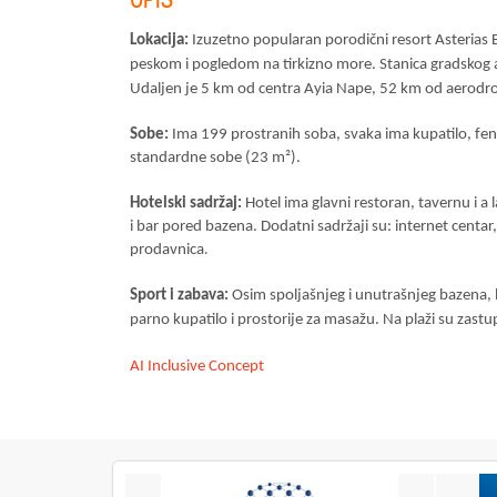
Lokacija:
Izuzetno popularan porodični resort Asterias 
peskom i pogledom na tirkizno more. Stanica gradskog a
Udaljen je 5 km od centra Ayia Nape, 52 km od aerodr
Sobe:
Ima 199 prostranih soba, svaka ima kupatilo, fen, 
standardne sobe (23 m²).
Hotelski sadržaj:
Hotel ima glavni restoran, tavernu i a 
i bar pored bazena. Dodatni sadržaji su: internet centar, 
prodavnica
.
Sport i zabava:
Osim spoljašnjeg i unutrašnjeg bazena, ba
parno kupatilo i prostorije za masažu. Na plaži su zastup
AI Inclusive Concept