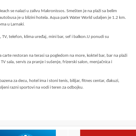
Beach se nalazi u zalivu Makronissos. Smešten je na plaži sa belim
utobusa je u blizini hotela. Aqua park Water World udaljen je 1.2 km.
.
oma u Larnaki
TV, telefon, klima uređaj, mini bar, sef i balkon.U ponudi su
la carte restoran na terasi sa pogledom na more, koktel bar, bar na plaži
TV sala, servis za pranje i sušenje, frizerski salon, menjačnica i
zena za decu, hotel ima i stoni tenis, bilijar, fitnes centar, đakuzi,
.
ljeni razni sportovi na vodi i teren za odbojku