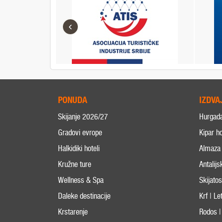
‹
PONUDA
IZDVA
Skijanje 2026/27
Hurgad
Gradovi evrope
Kipar ho
Halkidiki hoteli
Almaza 
Kružne ture
Antalijs
Wellness & Spa
Skijato
Daleke destinacije
Krf | L
Krstarenje
Rodos |