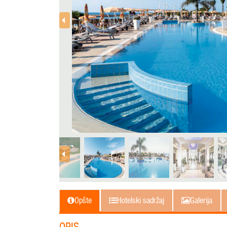
Opšte
Hotelski sadržaj
Galerija
OPIS