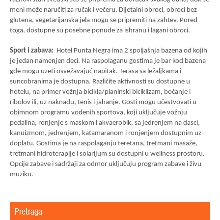
meni može naručiti za ručak i večeru. Dijetalni obroci, obroci bez
glutena, vegetarijanska jela mogu se pripremiti na zahtev. Pored
toga, dostupne su posebne ponude za ishranu i lagani obroci.
Sport i zabava:
Hotel Punta Negra ima 2 spoljašnja bazena od kojih
je jedan namenjen deci. Na raspolaganu gostima je bar kod bazena
gde mogu uzeti osvežavajuć napitak. Terasa sa ležaljkama i
suncobranima je dostupna. Različite aktivnosti su dostupne u
hotelu, na primer vožnja bicikla/planinski biciklizam, boćanje i
ribolov ili, uz naknadu, tenis i jahanje. Gosti mogu učestvovati u
obimnom programu vodenih sportova, koji uključuje vožnju
pedalina, ronjenje s maskom i akvaerobik, sa jedrenjem na dasci,
kanuizmom, jedrenjem, katamaranom i ronjenjem dostupnim uz
doplatu. Gostima je na raspolaganju teretana, tretmani masaže,
tretmani hidroterapije i solarijum su dostupni u wellness prostoru.
Opcije zabave i sadržaji za odmor uključuju program zabave i živu
muziku
.
Pretraga