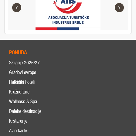
‹
›
PONUDA
Skijanje 2026/27
Gradovi evrope
Halkidiki hoteli
Kružne ture
Wellness & Spa
Daleke destinacije
Krstarenje
Avio karte