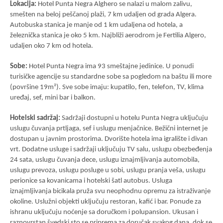
Lokacija:
Hotel Punta Negra Alghero se nalazi u malom zalivu,
smešten na beloj peščanoj plaži, 7 km udaljen od grada Algera.
Autobuska stanica je manje od 1 km udaljena od hotela, a
železnička stanica je oko 5 km. Najbliži aerodrom je Fertilia Algero,
udaljen oko 7 km od hotela.
Sobe:
Hotel Punta Negra ima 93 smeštajne jedinice. U ponudi
turisičke agencije su standardne sobe sa pogledom na baštu ili more
(površine 19m²). Sve sobe imaju: kupatilo, fen, telefon, TV, klima
uređaj, sef, mini bar i balkon.
Hotelski sadržaj:
Sadržaji dostupni u hotelu Punta Negra uključuju
uslugu čuvanja prtljaga, sef i uslugu menjačnice. Bežični internet je
dostupan u javnim prostorima. Dvorište hotela ima igralište i divan
vrt. Dodatne usluge i sadržaji uključuju TV salu, uslugu obezbeđenja
24 sata, uslugu čuvanja dece, uslugu iznajmljivanja automobila,
uslugu prevoza, uslugu posluge u sobi, uslugu pranja veša, uslugu
perionice sa kovanicama i hotelski šatl autobus. Usluga
iznajmljivanja bicikala pruža svu neophodnu opremu za istraživanje
okoline. Uslužni objekti uključuju restoran, kafić i bar. Ponude za
ishranu uključuju noćenje sa doručkom i polupansion. Ukusan i
raznovrstan švedski sto se priprema za doručak svakog dana, dok se