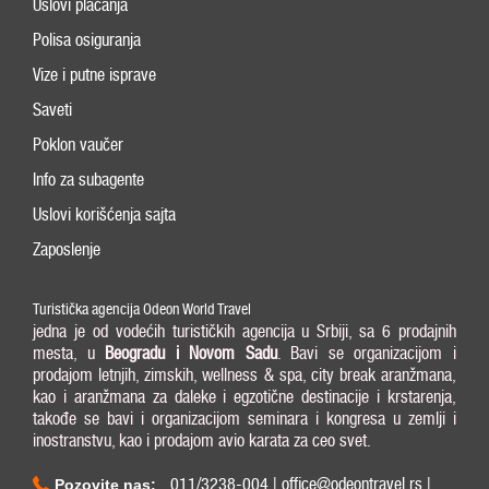
Uslovi plaćanja
Polisa osiguranja
Vize i putne isprave
Saveti
Poklon vaučer
Info za subagente
Uslovi korišćenja sajta
Zaposlenje
Turistička agencija Odeon World Travel
jedna je od vodećih turističkih agencija u Srbiji, sa 6 prodajnih
mesta, u
Beogradu i
Novom Sadu
. Bavi se organizacijom i
prodajom letnjih, zimskih, wellness & spa, city break aranžmana,
kao i aranžmana za daleke i egzotične destinacije i krstarenja,
takođe se bavi i organizacijom seminara i kongresa u zemlji i
inostranstvu, kao i prodajom avio karata za ceo svet.
011/3238-004 | office@odeontravel.rs |
Pozovite nas: