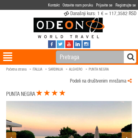
Kontakt
Ostavite nam poruku
Prijavite se
Registrujte se
Današnji kurs:
1 € = 117,3582 RSD
Početna strana
ITALIJA
SARDINIJA
ALGHERO
PUNTA NEGRA
Podeli na društvenim mrežama
PUNTA NEGRA