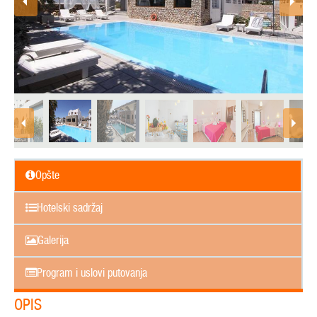
Opšte
Hotelski sadržaj
Galerija
Program i uslovi putovanja
OPIS