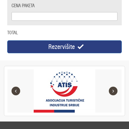
CENA PAKETA
TOTAL
Rezervišite
‹
›