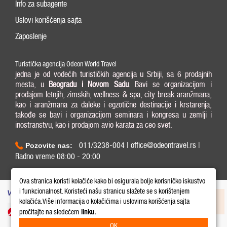
Info za subagente
Uslovi korišćenja sajta
Zaposlenje
Turistička agencija Odeon World Travel
jedna je od vodećih turističkih agencija u Srbiji, sa 6 prodajnih
mesta, u
Beogradu i
Novom Sadu
. Bavi se organizacijom i
prodajom letnjih, zimskih, wellness & spa, city break aranžmana,
kao i aranžmana za daleke i egzotične destinacije i krstarenja,
takođe se bavi i organizacijom seminara i kongresa u zemlji i
inostranstvu, kao i prodajom avio karata za ceo svet.
011/3238-004 | office@odeontravel.rs |
Pozovite nas:
Radno vreme 08:00 - 20:00
Copyright © 2026 Odeon World Travel d.o.o MB 20370424. All Rights Reserved.
Ova stranica koristi kolačiće kako bi osigurala bolje korisničko iskustvo
i funkcionalnost. Koristeći našu stranicu slažete se s korištenjem
kolačića. Više informacija o kolačićima i uslovima korišćenja sajta
pročitajte na sledećem
linku.
OK