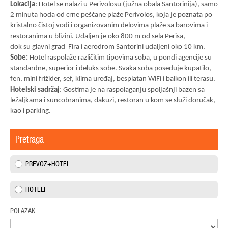
Lokacija
: Hotel se nalazi u Perivolosu (južna obala Santorinija), samo
2 minuta hoda od crne peščane plaže Perivolos, koja je poznata po
kristalno čistoj vodi i organizovanim delovima plaže sa barovima i
restoranima u blizini. Udaljen je oko 800 m od sela Perisa,
dok su glavni grad Fira i aerodrom Santorini udaljeni oko 10 km.
Sobe:
Hotel raspolaže različitim tipovima soba, u pondi agencije su
standardne, superior i deluks sobe. Svaka soba poseduje kupatilo,
fen, mini frižider, sef, klima uređaj, besplatan WiFi i balkon ili terasu.
Hotelski sadržaj
:
Gostima je na raspolaganju spoljašnji bazen sa
ležaljkama i suncobranima, đakuzi, restoran u kom se služi doručak,
kao i parking.
Pretraga
PREVOZ+HOTEL
HOTELI
POLAZAK