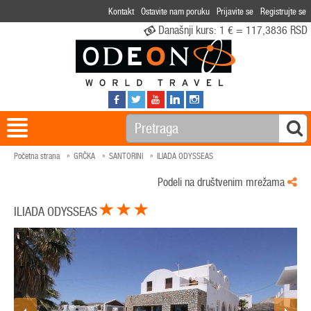
Kontakt
Ostavite nam poruku
Prijavite se
Registrujte se
Današnji kurs:
1 € = 117,3836 RSD
Početna strana
GRČKA
SANTORINI
ILIADA ODYSSEAS
Podeli na društvenim mrežama
ILIADA ODYSSEAS