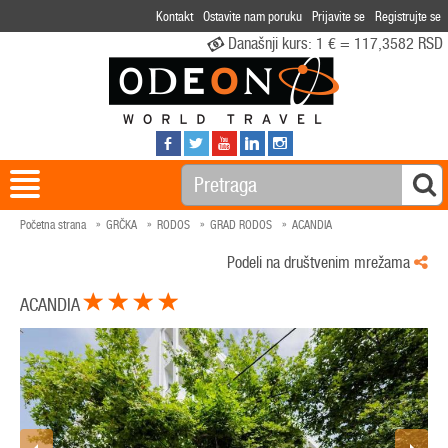
Kontakt
Ostavite nam poruku
Prijavite se
Registrujte se
Današnji kurs:
1 € = 117,3582 RSD
Početna strana
GRČKA
RODOS
GRAD RODOS
ACANDIA
Podeli na društvenim mrežama
ACANDIA