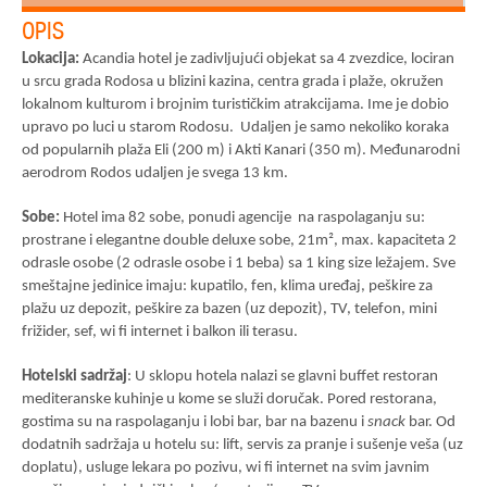
OPIS
Lokacija:
Acandia
hotel je zadivljujući objekat sa 4 zvezdice, lociran
u srcu grada Rodosa u blizini kazina, centra grada i plaže, okružen
lokalnom kulturom i brojnim turističkim atrakcijama. Ime je dobio
upravo po luci u starom Rodosu. Udaljen je samo nekoliko koraka
od popularnih plaža Eli (200 m) i Akti Kanari (350 m). Međunarodni
aerodrom Rodos udaljen je svega 13 km.
Sobe:
Hotel
ima 82 sobe, ponudi agencije na raspolaganju su:
prostrane i elegantne double deluxe sobe, 21m², max. kapaciteta 2
odrasle osobe (2 odrasle osobe i 1 beba) sa 1 king size ležajem. Sve
smeštajne jedinice imaju: kupatilo, fen, klima uređaj, peškire za
plažu uz depozit, peškire za bazen (uz depozit), TV, telefon, mini
frižider, sef, wi fi internet i balkon ili terasu.
Hotelski sadržaj
: U sklopu hotela
nalazi se glavni buffet restoran
mediteranske kuhinje u kome se služi doručak. Pored restorana,
gostima su na raspolaganju i lobi bar, bar na bazenu i
snack
bar. Od
dodatnih sadržaja u hotelu su: lift, servis za pranje i sušenje veša (uz
doplatu), usluge lekara po pozivu, wi fi internet na svim javnim