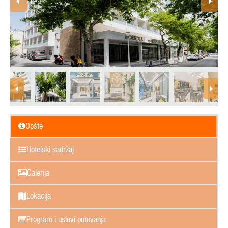
Opšte
Hotelski sadržaj
Galerija
Lokacija
Program i uslovi putovanja