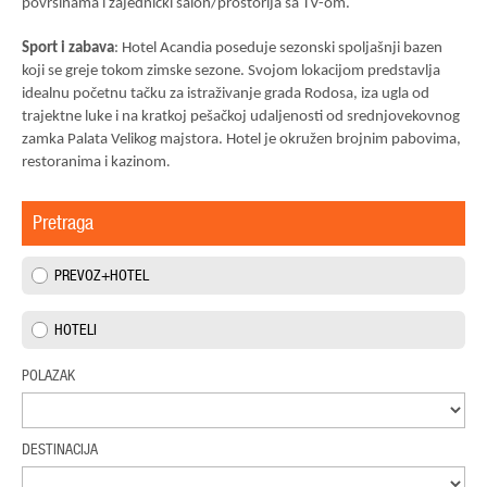
površinama i zajednički salon/prostorija sa TV-om.
Sport i zabava
: Hotel
Acandia
poseduje sezonski spoljašnji bazen
koji se greje tokom zimske sezone. Svojom lokacijom predstavlja
idealnu početnu tačku za istraživanje grada Rodosa, iza ugla od
trajektne luke i na kratkoj pešačkoj udaljenosti od srednjovekovnog
zamka Palata Velikog majstora. Hotel je okružen brojnim pabovima,
restoranima i kazinom
.
Pretraga
PREVOZ+HOTEL
HOTELI
POLAZAK
DESTINACIJA