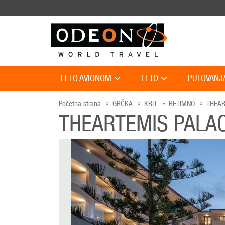
LETO AVIONOM
LETO
PUTOVANJ
Početna strana
GRČKA
KRIT
RETIMNO
THEAR
THEARTEMIS PALA