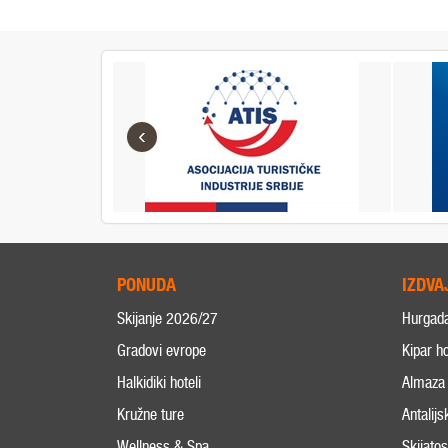
‹
PONUDA
IZDVA
Skijanje 2026/27
Hurgad
Gradovi evrope
Kipar ho
Halkidiki hoteli
Almaza 
Kružne ture
Antalijs
Wellness & Spa
Skijato