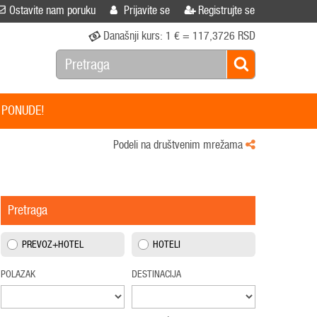
Ostavite nam poruku
Prijavite se
Registrujte se
Današnji kurs:
1 € = 117,3726 RSD
 PONUDE!
Podeli na društvenim mrežama
Pretraga
PREVOZ+HOTEL
HOTELI
POLAZAK
DESTINACIJA