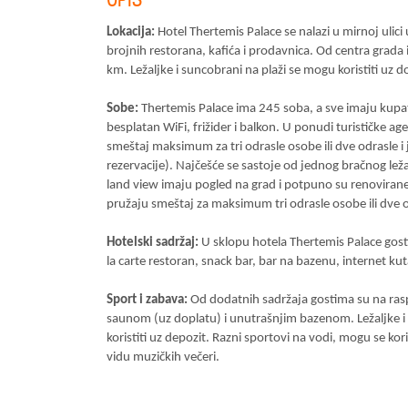
Lokacija:
Hotel Thertemis Palace se nalazi u mirnoj ulic
brojnih restorana, kafića i prodavnica. Od centra grada
km. Ležaljke i suncobrani na plaži se mogu koristiti uz d
Sobe:
Thertemis Palace ima 245 soba, a sve imaju kupatilo
besplatan WiFi, frižider i balkon. U ponudi turističke a
smeštaj maksimum za tri odrasle osobe ili dve odrasle i 
rezervacije). Najčešće se sastoje od jednog bračnog lež
land view imaju pogled na grad i potpuno su renovira
pružaju smeštaj za maksimum tri odrasle osobe ili dve odr
Hotelski sadržaj:
U sklopu hotela Thertemis Palace gosti
la carte restoran, snack bar, bar na bazenu, internet ku
Sport i zabava:
Od dodatnih sadržaja gostima su na ras
saunom (uz doplatu) i unutrašnjim bazenom. Ležaljke i 
koristiti uz depozit. Razni sportovi na vodi, mogu se ko
vidu muzičkih večeri.