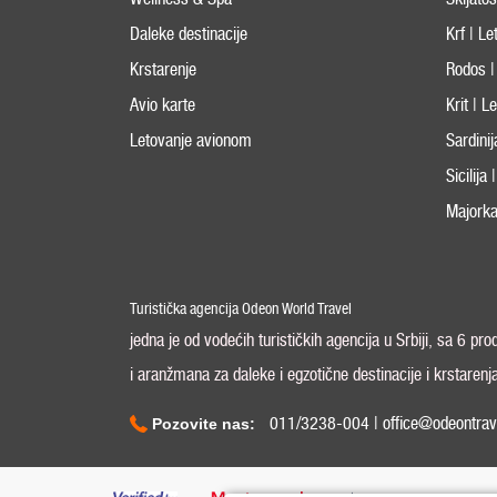
Daleke destinacije
Krf | L
Krstarenje
Rodos |
Avio karte
Krit | 
Letovanje avionom
Sardini
Sicilija
Majorka
Turistička agencija Odeon World Travel
jedna je od vodećih turističkih agencija u Srbiji, sa 6 pr
i aranžmana za daleke i egzotične destinacije i krstarenj
011/3238-004 | office@odeontrav
Pozovite nas: