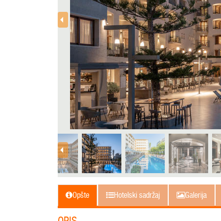
Opšte
Hotelski sadržaj
Galerija
OPIS