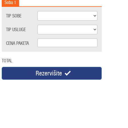
Soba
1
TIP SOBE
TIP USLUGE
CENA PAKETA
TOTAL
Rezervišite