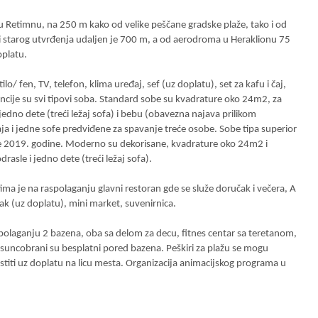
i u Retimnu, na 250 m kako od velike peščane gradske plaže, tako i od
 i starog utvrđenja udaljen je 700 m, a od aerodroma u Heraklionu 75
oplatu.
/ fen, TV, telefon, klima uređaj, sef (uz doplatu), set za kafu i čaj,
gencije su svi tipovi soba. Standard sobe su kvadrature oko 24m2, za
jedno dete (treći ležaj sofa) i bebu (obavezna najava prilikom
aja i jedne sofe predviđene za spavanje treće osobe. Sobe tipa superior
ne 2019. godine. Moderno su dekorisane, kvadrature oko 24m2 i
asle i jedno dete (treći ležaj sofa).
ma je na raspolaganju glavni restoran gde se služe doručak i večera, A
tak (uz doplatu), mini market, suvenirnica.
polaganju 2 bazena, oba sa delom za decu, fitnes centar sa teretanom,
suncobrani su besplatni pored bazena. Peškiri za plažu se mogu
ristiti uz doplatu na licu mesta. Organizacija animacijskog programa u