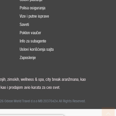
Polisa osiguranja
Vize i putne isprave
Saveti
Poklon vaučer
Info za subagente
Uslovi korišćenja sajta
Zaposlenje
tnjih, zimskih, wellness & spa, city break aranžmana, kao
, kao i prodajom avio karata za ceo svet.
26 Odeon World Travel d.o.o MB 20370424. All Rights Reserved.