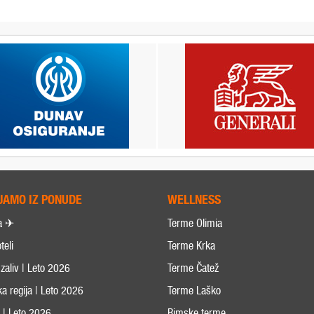
JAMO IZ PONUDE
WELLNESS
a ✈
Terme Olimia
teli
Terme Krka
zaliv | Leto 2026
Terme Čatež
ka regija | Leto 2026
Terme Laško
s | Leto 2026
Rimske terme