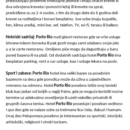
predstavljaju prizemne smeštajne jedinice i imaju bračni krevet ili
dva odvojena kreveta i pomoćni ležaj ili krevete na sprat,
predviđene su za 2-4 osobe, s tim da drugo dete do 6 godina deli
krevet sa roditeljima i boravi besplatno. Sve sobe imaju kupatilo,
fen, klima uređaj, mini bar, sef, telefon, TV,
wi-f
i, terasu ili balkon.
Hotelski sadržaj:
Porto Rio
nudi glavni restoran gde se vrše usluge
ishrane tokom boravka ili pak gosti mogu sami odaberu svoje jelo
u
a la cart
e restoranu. Omiljeno piće mogu da degustiraju u baru
pored bazena ili na plaži. Od dodatnih sadržaja hotel
Porto Rio
ima
besplatan parking,
rent a car
usluge, kao i usluge lekara na poziv.
Sport i zabava:
Porto Rio
hotel ima veliki bazen sa posebnim
bazenom sa decu gde porodica može da uživa u zajedničkom
vremenu na odmoru. Hotel
Porto Rio
posebno ističe svoj teniski
klub kao jedan od boljih u regiji Patre, gde je moguće koristiti noćne
termine uz adekvatno osvetljenje ili uzeti nekoliko privatnih ili
grupnih časova tenisa. Hotel
Porto Rio
poseduje i poseban
wellness
i spa
deo gde se nalaze sobe za tretmane lica i tela, đakuzi i hamam.
Ovaj deo Peloponeza posebno je interesantan za sportski, istorijski,
arhiološki, religiozni i vinski turizam.