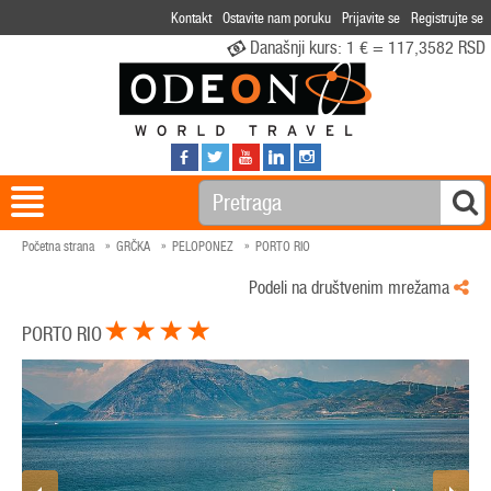
Kontakt
Ostavite nam poruku
Prijavite se
Registrujte se
Današnji kurs:
1 € = 117,3582 RSD
Početna strana
GRČKA
PELOPONEZ
PORTO RIO
Podeli na društvenim mrežama
PORTO RIO