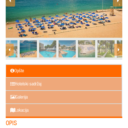
Opšte
Hotelski sadržaj
Galerija
Lokacija
OPIS