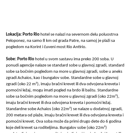
Lokacija:
Porto Rio
hotel se nalazi na severnom delu poluostrva
Peloponez, na samo 8 km od grada Patre, na samoj je plaži sa
pogledom na Korint i čuveni most Rio Antirio.
Sobe:
Porto Rio
hotel u svom sastavu ima preko 200 soba. U
ponudi agencije nalaze se standard sobe u glavnoj zgradi, standard
sobe sa bočnim pogledom na more u glavnoj zgradi, sobe u aneks
zgradi Achaios, kao i bungalov sobe. Standardne sobe u glavnoj
zgradi (oko 22 m²), imaju bračni krevet ili dva odvojena kreveta i
pomoćni ležaj, mogu imati pogled na brdo ili baštu. Standardne
sobe sa bočnim pogledom na more u glavnoj zgradi (oko 22m²),
imaju bračni krevet ili dva odvojena kreveta i pomoćni ležaj.
Standardne sobe Achaios (oko 22m²) se nalaze u dodatnoj zgradi,
200 metara od plaže, imaju bračni krevet ili dva odvojena kreveta i
pomoćni krevet. Ova soba može da primi drugo dete do 6 godina
koje deli krevet sa roditeljima. Bungalov sobe (oko 22m²)