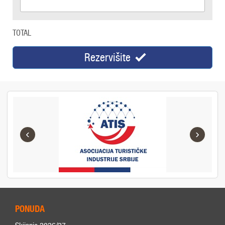
TOTAL
Rezervišite
‹
›
PONUDA