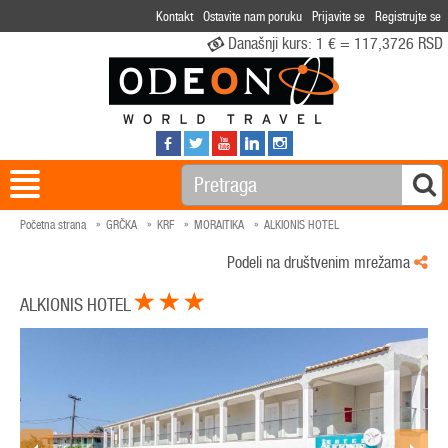
Kontakt
Ostavite nam poruku
Prijavite se
Registrujte se
Današnji kurs:
1 € = 117,3726 RSD
Početna strana
GRČKA
KRF
MORAITIKA
ALKIONIS HOTEL
Podeli na društvenim mrežama
ALKIONIS HOTEL