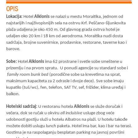
OPIS
Lokacija:
Hotel
Alkionis
se nalazi u mestu Moraitika, jednom od
najstarijih i najživopisnijih sela na ostrvu Krf. Peščano-šljunkovita
plaža udaljena je oko 450 m. Od glavnog grada ostrva hotel je
udaljen oko 20 km i 18 km od aerodroma. Moraitika nudi dosta
sadržaja, brojne suvenirnice, prodavnice, restorane, taverne kao i
barove.
Sobe:
Hotel
Alkionis
ima 62 prostrane i svetle sobe smeštene u
prizemlju i na prvom spratu. U ponudi agencije su standard sobe i
family room bunk bed
(porodične sobe sa krevetima na sprat,
maksimum kapaciteta za 2 odrasle i dvoje dece).
Sve sobe imaju
kupatilo (tuš/wc), fen, telefon, SAT TV, sef, frižider, klima uređaj i
balkon.
Hotelski sadržaj:
U restoranu hotela
Alkionis
se služe doručak i
večera, dok se ručak u okviru
all incluisive
usluge zbog veće
udobnosti gostiju služi u hotelu Albatros na plaži. U hotelu takođe
možete dobiti uslugu
lunch
paketa. Hotel ima bar, kao i bar na terasi.
Gostima je na raspolaganju besplatan parking na javnoj površini