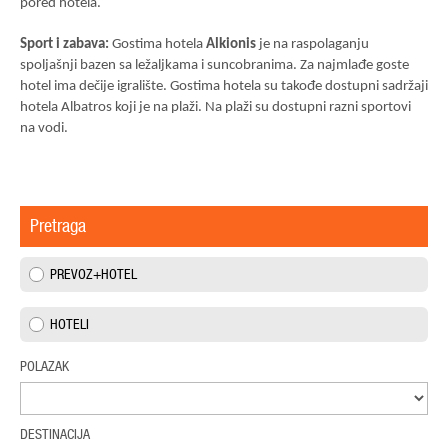
pored hotela.
Sport i zabava:
Gostima hotela
Alkionis
je na raspolaganju
spoljašnji bazen sa ležaljkama i suncobranima. Za najmlađe goste
hotel ima dečije igralište. Gostima hotela su takođe dostupni sadržaji
hotela Albatros koji je na plaži. Na plaži su dostupni razni sportovi
na vodi.
Pretraga
PREVOZ+HOTEL
HOTELI
POLAZAK
DESTINACIJA