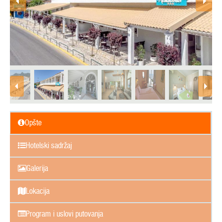
Opšte
Hotelski sadržaj
Galerija
Lokacija
Program i uslovi putovanja