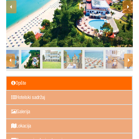
Opšte
Hotelski sadržaj
Galerija
Lokacija