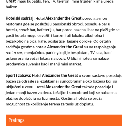
Great
imaju kupatilo, fen, TV, telefon, mini frižider, klima uređaj i
balkon.
Hotelski sadržaj:
Hotel
Alexander the Great
pored glavnog
restorana gde se poslužuju pansionski obroci, poseduje bar u
hotelu,
snack
bar, kafeteriju, bar pored bazena i bar na plaži gde se
gosti hotela mogu osvežiti i konzmirati
lokalna
alkoholna i
bezalkoholna pića, kafe, poslastice i lagane obroke. Od ostalih
sadržaja gostima hotela
Alexander the Great
su na raspolaganju
rent a car
, menjačnica, parking koji je besplatan , TV sala, kao i
usluge pranja veša i lekara na poziv. U blizini hotela se nalaze i
prodavnica suvenira kao i manji mini market.
Sport i zabava:
Hotel
Alexander the Great
u svom sastavu poseduje
bazen za odrasle sa ležaljkama i suncobranima oko bazena koji su
uključeni u cenu. Hotel
Alexander the Great
takođe poseduje i
jedan manji bazen za decu. Ležaljke i suncobrani koji se nalaze na
plaži se doplaćuju na licu mesta. Gostima hotela se pruža
mogućnost za korišćenje terena za tenis uz doplatu.
Pretraga