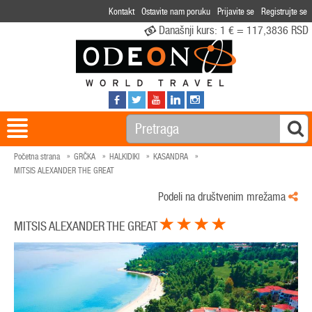
Kontakt
Ostavite nam poruku
Prijavite se
Registrujte se
Današnji kurs:
1 € = 117,3836 RSD
Početna strana
GRČKA
HALKIDIKI
KASANDRA
MITSIS ALEXANDER THE GREAT
Podeli na društvenim mrežama
MITSIS ALEXANDER THE GREAT