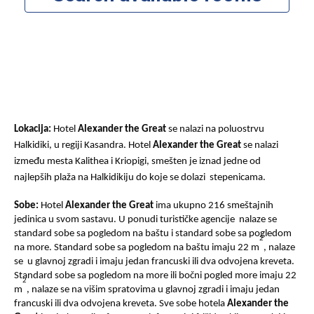
Lokacija:
Hotel
Alexander the Great
se nala
zi
na poluostrvu
Halkidiki, u regiji Kasandra. Hotel
Alexander the Great
se
nalazi
između mesta Kalithea i Kriopigi, smešten je iznad jedne od
najlepših plaža na Halkidikiju do koje se dolazi stepenicama.
Sobe:
Hotel
Alexander the Great
ima ukupno 216 smeštajnih
jedinica u svom sastavu. U ponudi turističke agencije
nalaze se
standard sobe sa pogledom na baštu i standard sobe sa pogledom
2
na more.
Standard sobe sa pogledom na baštu imaju 22 m
, nalaze
se u glavnoj zgradi i imaju jedan francuski ili dva odvojena kreveta.
Standard sobe sa pogledom na more ili bočni pogled more imaju 22
2
m
, nalaze se na višim spratovima u glavnoj zgradi i imaju jedan
francuski ili dva odvojena kreveta.
Sve sobe hotela
Alexander the