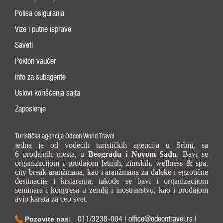
Polisa osiguranja
Vize i putne isprave
Saveti
Poklon vaučer
Info za subagente
Uslovi korišćenja sajta
Zaposlenje
Turistička agencija Odeon World Travel
jedna je od vodećih turističkih agencija u Srbiji, sa
6 prodajnih mesta, u
Beogradu i
Novom Sadu
. Bavi se
organizacijom i prodajom letnjih, zimskih, wellness & spa,
city break aranžmana, kao i aranžmana za daleke i egzotične
destinacije i krstarenja, takođe se bavi i organizacijom
seminara i kongresa u zemlji i inostranstvu, kao i prodajom
avio karata za ceo svet.
011/3238-004 | office@odeontravel.rs |
Pozovite nas: