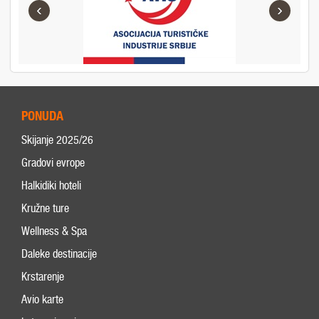
‹
›
PONUDA
Skijanje 2025/26
Gradovi evrope
Halkidiki hoteli
Kružne ture
Wellness & Spa
Daleke destinacije
Krstarenje
Avio karte