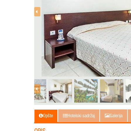
Opšte
Hotelski sadržaj
Galerija
OPIS