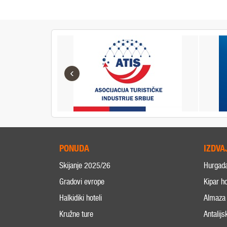
‹
PONUDA
IZDVA
Skijanje 2025/26
Hurgad
Gradovi evrope
Kipar ho
Halkidiki hoteli
Almaza 
Kružne ture
Antalijs