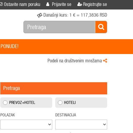
Ostavite nam poruku
Prijavite se
Registrujte se
Današnji kurs:
1 € = 117,3836 RSD
 PONUDE!
Podeli na društvenim mrežama
Pretraga
PREVOZ+HOTEL
HOTELI
POLAZAK
DESTINACIJA