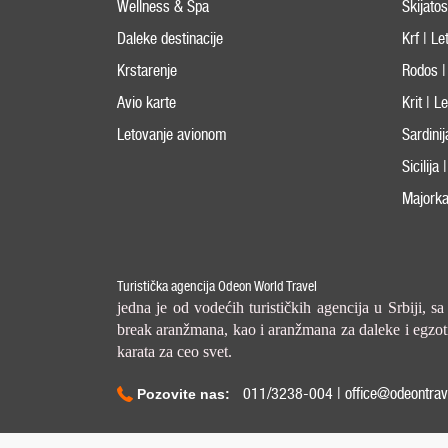
Wellness & Spa
Skijato
Daleke destinacije
Krf | L
Krstarenje
Rodos |
Avio karte
Krit | 
Letovanje avionom
Sardini
Sicilija
Majorka
Turistička agencija Odeon World Travel
jedna je od vodećih turističkih agencija u Srbiji, s
break aranžmana, kao i aranžmana za daleke i egzotič
karata za ceo svet.
011/3238-004 | office@odeontrav
Pozovite nas: