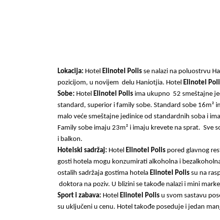
Lokacija:
Hotel
Elinotel Polis
se nalazi na poluostrvu Hal
pozicijom, u novijem
delu Haniotjia. Hotel
Elinotel Pol
Sobe:
Hotel
Elinotel Polis
ima ukupno
52 smeštajne je
standard, superior i famil
y sobe.
Standard sobe 16
m²
im
malo veće smeštajne jedinice od standardnih soba i imaj
Family sobe imaju 23m² i imaju krevete na sprat.
Sve s
i balkon.
Hotelski sadržaj:
Hotel
Elinotel Polis
pored glavnog res
gosti hotela mogu konzu
mirati
alkoholna i bezalkoholn
ostalih sadržaja gostima hotela
Elinotel Polis
su na ras
doktora na poziv. U blizini se takođe nalazi i mini marke
Sport i zabava:
Hotel
Elinotel Polis
u svom sastavu pose
su uključeni u cenu. Hotel takođe poseduje i jedan man