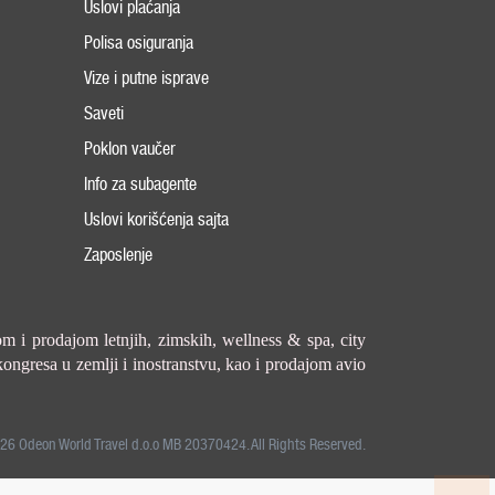
Uslovi plaćanja
Polisa osiguranja
Vize i putne isprave
Saveti
Poklon vaučer
Info za subagente
Uslovi korišćenja sajta
Zaposlenje
om i prodajom letnjih, zimskih, wellness & spa, city
kongresa u zemlji i inostranstvu, kao i prodajom avio
26 Odeon World Travel d.o.o MB 20370424. All Rights Reserved.