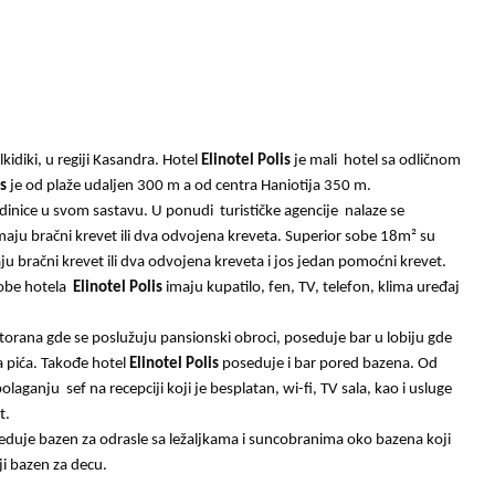
kidiki, u regiji Kasandra. Hotel
Elinotel Polis
je mali hotel sa odličnom
is
je od plaže udaljen 300 m a od centra Haniotija 350 m
.
dinice u svom sastavu. U ponudi
turističke agencije
nalaze se
aju bračni krevet ili dva odvojena kreveta. Superior sobe 18
m²
su
u bračni krevet ili dva odvojena kreveta i jos jedan pomoćni krevet.
obe hotela
Elinotel Polis
imaju kupatilo, fen, TV, telefon, klima uređaj
torana gde se poslužuju pansionski obroci, poseduje bar u lobiju gde
a pića. Takođe hotel
Elinotel Polis
poseduje i bar pored bazena.
Od
polaganju
sef na recepciji koji je besplatan, wi-fi, TV sala, kao i usluge
t.
duje bazen za odrasle sa ležaljkama i suncobranima oko bazena koji
ji bazen za decu.