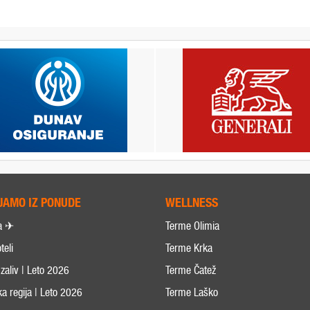
JAMO IZ PONUDE
WELLNESS
a ✈
Terme Olimia
teli
Terme Krka
zaliv | Leto 2026
Terme Čatež
ka regija | Leto 2026
Terme Laško