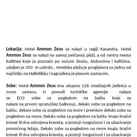
Lokacija:
Hotel
Ammon Zeus
se nalazi u regiji Kasandra. Hotel
Ammon Zeus
se nalazi na samoj peščanoj plaži, a o
d centra mesta
Kalithea koje je poznato po noćom životu, klubovima i kafićima,
udaljen je 350 m uzbrdo.. Hotelska plaža je proglašena za jednu od
najčistiju na Halkidikiju i nagrađena je plavom zastavom.
Sobe:
Hotel
Ammon Zeus
ima ukupno 126 smeštajnih jedinica u
svom sastavu. U ponudi turističke agencije
nalaze
se ECO sobe sa pogledom na baštu koje se
nalaze na prvom spratu(bez balkona), deluks sobe sa pogledom na
baštu, deluxe sobe sa pogledom na more i premium deluks sobe sa
pogledom na more. Deluks sobe sa pogledom na baštu imaju bračni
krevet ili dva odvojena kreveta, a postoji mogućnost i za ubacivanje
pomoćnog le
žaja
. Deluks sobe sa pogledom na more imaju bračni
krevet ili dva odvojena kreveta, a postoji mogućnost i za ubacivanje