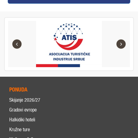
‹
›
PONUDA
Skijanje 2026/27
Gradovi evrope
Halkidiki hoteli
Kružne ture