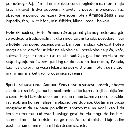
pomoćnog le
žaja
. Premium deluks sobe sa pogledom na more imaju
bračni krevet ili dva odvojena kreveta, a postoji mogućnost i za
ubacivanje pomoćnog le
žaja
. Sve sobe hotela
Ammon Zeus
imaju
kupatilo, fen, TV, telefon, mini frižider, klima uređaj i balkon.
Hotelski sadržaj:
Hotel
Ammon Zeus
pored glavnog restorana gde
se poslužuju tradicionalna grčka i mediteranska jela, poseduje
i bar
u hotelu, bar pored bazena,
snack
bar i bar na plaži, gde gosti hotela
mogu da se osveže uz l
okalna
alkoholna i bezalkoholna pića, kafe,
sokove i lagane obroke. Od ostalih sadržaja gostima hotela
su na
raspolaganju
rent a car
, parking uz doplatu na licu mesta, TV sala,
kao i usluge pranja veša i lekara na poziv. U blizini hotela se nalaze i
manji mini market kao i prodavnica suvenira.
Sport i zabava:
Hotel
Ammon Zeus
u svom sastavu poseduje bazen
za odrasle sa ležaljkama i suncobranima oko bazena koji su uključeni
u cenu. Hotel takođe poseduje i jedan manji bazen za decu. Ležaljke
i suncobrani koji se nalaze na plaži su bez doplate. Gostima se pruža
mogućnost da se bave pojedinim sportovima na vodi, kao i da
koriste teretenu. Od ostalih usluga gosti hotela mogu da koriste i
saune, kao i da koriste usluge masaža uz doplatu. Najmlađim
gostima namenjen je mini klub i dečije igralište.