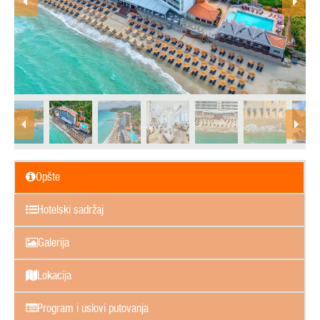
Opšte
Hotelski sadržaj
Galerija
Lokacija
Program i uslovi putovanja