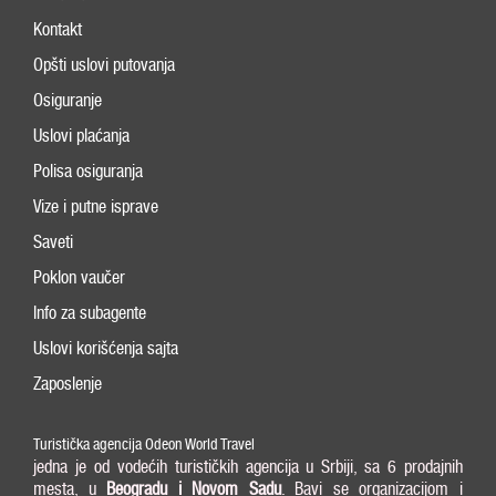
Kontakt
Opšti uslovi putovanja
Osiguranje
Uslovi plaćanja
Polisa osiguranja
Vize i putne isprave
Saveti
Poklon vaučer
Info za subagente
Uslovi korišćenja sajta
Zaposlenje
Turistička agencija Odeon World Travel
jedna je od vodećih turističkih agencija u Srbiji, sa 6 prodajnih
mesta, u
Beogradu i
Novom Sadu
. Bavi se organizacijom i