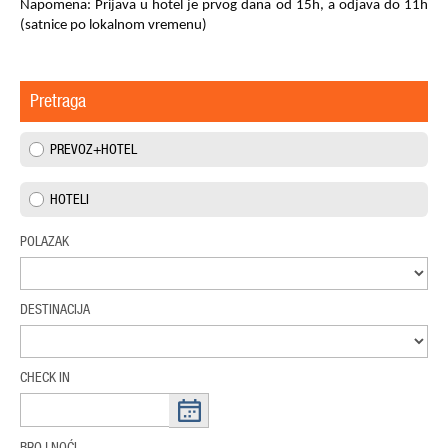
Napomena: Prijava u hotel je prvog dana od 15h, a odjava do 11h
(satnice po lokalnom vremenu)
Pretraga
PREVOZ+HOTEL
HOTELI
POLAZAK
DESTINACIJA
CHECK IN
BROJ NOĆI