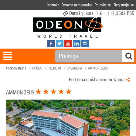
Kontakt
Ostavite nam poruku
Prijavite se
Registrujte se
Današnji kurs:
1 € = 117,3582 RSD
Početna strana
GRČKA
HALKIDIKI
KASANDRA
AMMON ZEUS
Podeli na društvenim mrežama
AMMON ZEUS