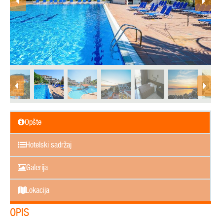
Opšte
Hotelski sadržaj
Galerija
Lokacija
OPIS