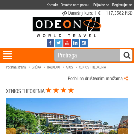
Kontakt
Ostavite nam poruku
Prijavite se
Registrujte se
Današnji kurs:
1 € = 117,3582 RSD
Početna strana
GRČKA
HALKIDIKI
ATOS
XENIOS THEOXENIA
Podeli na društvenim mrežama
XENIOS THEOXENIA