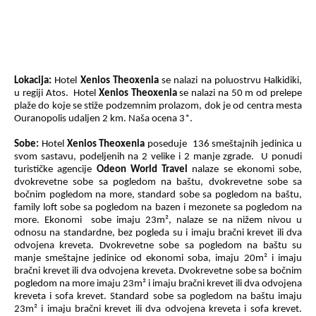
Lokacija:
Hotel
Xenios Theoxenia
se
nalazi na poluostrvu Halkidiki,
u regiji Atos.
Hotel
Xenios Theoxenia
se nalazi na 50 m od prelepe
plaže do koje se stiže podzemnim prolazom, dok je od centra mesta
Ouranopolis udaljen 2 km. Naša ocena 3*.
Sobe:
Hotel
Xenios Theoxenia
poseduje
136 smeštajnih jedinica u
svom sastavu, podeljenih na 2 velike i 2 manje zgrade.
U ponudi
turisti
čke agencije
Odeon World Travel
nalaze se ekonomi sobe,
dvokrevetne sobe sa pogledom na baštu, dvokrevetne sobe sa
bočnim pogledom na more, standard sobe sa pogledom na baštu,
family loft sobe sa pogledom na bazen i mezonete sa pogledom na
more. Ekonomi
sobe imaju 23m², nalaze se na nižem nivou u
odnosu na standardne, bez pogleda su i imaju bračni krevet ili dva
odvojena kreveta. Dvokrevetne sobe sa pogledom na baštu su
manje smeštajne jedinice od ekonomi soba, imaju 20m² i imaju
bračni krevet
ili dva odvojena kreveta
. Dvokrevetne sobe sa bočnim
pogledom na more imaju 23m² i imaju bračni krevet
ili dva odvojena
kreveta i sofa krevet. Standard sobe sa pogledom na baštu
imaju
23m² i imaju bračni krevet ili dva odvojena kreveta i sofa krevet.