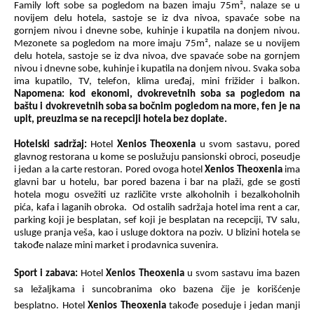
Family loft sobe sa pogledom na bazen imaju 75m², nalaze se u
novijem delu hotela, sastoje se iz dva nivoa, spavaće sobe na
gornjem nivou i dnevne sobe, kuhinje i kupatila na donjem nivou.
Mezonete sa pogledom na more imaju 75m², nalaze se u novijem
delu hotela, sastoje se iz dva nivoa, dve spavaće sobe na gornjem
nivou i dnevne sobe, kuhinje i kupatila na donjem nivou.
Svaka soba
ima kupatilo, TV, telefon, klima uređaj, mini frižider i balkon.
Napomena: kod ekonomi, dvokrevetnih soba sa pogledom na
baštu i dvokrevetnih soba sa bočnim pogledom na more, fen je na
upit, preuzima se na recepciji hotela bez doplate.
Hotelski sadržaj:
Hotel
Xenios Theoxenia
u svom sastavu, pored
glavnog restorana u kome se poslužuju pansionski obroci, poseudje
i jedan a la carte restoran. Pored ovoga hotel
Xenios Theoxenia
ima
glavni bar u hotelu, bar pored bazena i bar na plaži, gde se gosti
hotela mogu osvežiti uz različite vrste alkoholnih i bezalkoholnih
pića, kafa i laganih obroka.
Od ostalih sadržaja hotel ima rent a car,
parking koji je besplatan, sef koji je besplatan na recepciji, TV salu,
usluge pranja veša, kao i usluge doktora na poziv. U blizini hotela se
takođe nalaze mini market i prodavnica suvenira.
Sport i zabava:
Hotel
Xenios Theoxenia
u svom sastavu ima bazen
sa ležaljkama i suncobranima oko bazena čije je korišćenje
besplatno. Hotel
Xenios Theoxenia
takođe
poseduje i jedan manji