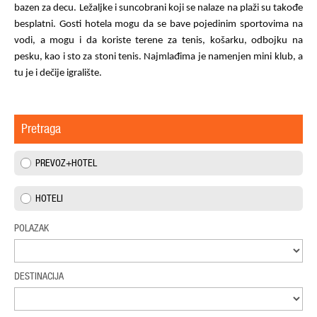
bazen za decu. Ležaljke i suncobrani koji se nalaze na plaži su takođe
besplatni. Gosti hotela mogu da se bave pojedinim sportovima na
vodi, a mogu i da koriste terene za tenis, košarku, odbojku na
pesku, kao i sto za stoni tenis. Najmlađima je namenjen mini klub, a
tu je i dečije igralište.
Pretraga
PREVOZ+HOTEL
HOTELI
POLAZAK
DESTINACIJA