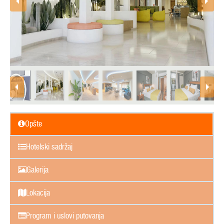
Opšte
Hotelski sadržaj
Galerija
Lokacija
Program i uslovi putovanja