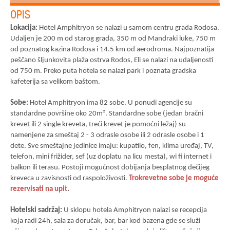
OPIS
Lokacija:
Hotel Amphitryon se nalazi u samom centru grada Rodosa.
Udaljen je 200 m od starog grada, 350 m od Mandraki luke, 750 m
od poznatog kazina Rodosa i 14.5 km od aerodroma. Najpoznatija
peščano šljunkovita plaža ostrva Rodos, Eli se nalazi na udaljenosti
od 750 m. Preko puta hotela se nalazi park i poznata gradska
kafeterija sa velikom baštom.
Sobe:
Hotel Amphitryon ima 82 sobe. U ponudi agencije
su
standardne površine oko 20m². Standardne sobe (jedan bračni
krevet ili 2 single kreveta, treći krevet je pomoćni ležaj) su
namenjene za smeštaj 2 - 3 odrasle osobe ili 2 odrasle osobe i 1
dete. Sve smeštajne jedinice imaju: kupatilo, fen, klima uređaj, TV,
telefon, mini frižider, sef (uz doplatu na licu mesta), wi fi internet i
balkon ili terasu. Postoji mogućnost dobijanja besplatnog dečijeg
kreveca u zavisnosti od raspoloživosti.
Trokrevetne sobe je moguće
rezervisati na upit
.
Hotelski sadržaj:
U sklopu hotela Amphitryon nalazi se recepcija
koja radi 24h, sala za doručak, bar, bar kod bazena gde se služi