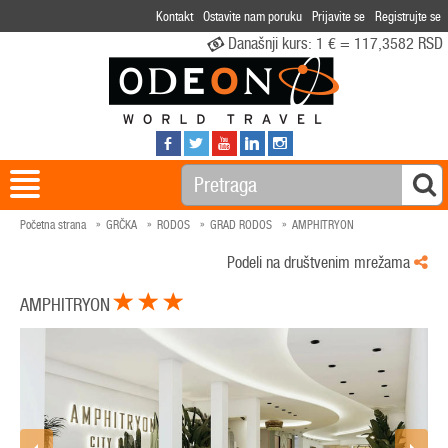
Kontakt
Ostavite nam poruku
Prijavite se
Registrujte se
Današnji kurs:
1 € = 117,3582 RSD
Početna strana
GRČKA
RODOS
GRAD RODOS
AMPHITRYON
Podeli na društvenim mrežama
AMPHITRYON