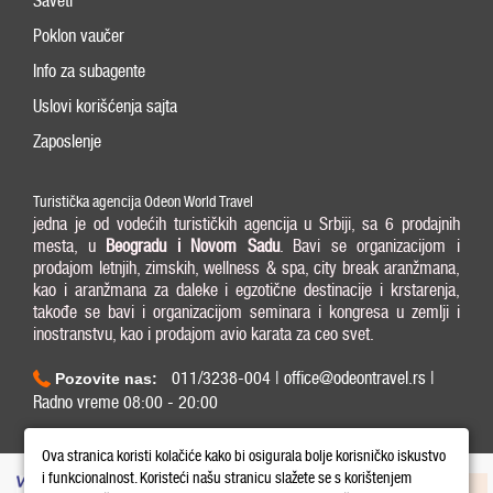
Saveti
Poklon vaučer
Info za subagente
Uslovi korišćenja sajta
Zaposlenje
Turistička agencija Odeon World Travel
jedna je od vodećih turističkih agencija u Srbiji, sa 6 prodajnih
mesta, u
Beogradu i
Novom Sadu
. Bavi se organizacijom i
prodajom letnjih, zimskih, wellness & spa, city break aranžmana,
kao i aranžmana za daleke i egzotične destinacije i krstarenja,
takođe se bavi i organizacijom seminara i kongresa u zemlji i
inostranstvu, kao i prodajom avio karata za ceo svet.
011/3238-004 | office@odeontravel.rs |
Pozovite nas:
Radno vreme 08:00 - 20:00
Copyright © 2026 Odeon World Travel d.o.o MB 20370424. All Rights Reserved.
Ova stranica koristi kolačiće kako bi osigurala bolje korisničko iskustvo
i funkcionalnost. Koristeći našu stranicu slažete se s korištenjem