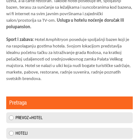
užina, a la carte restoran. Takođe hotel poseduje lift, spoljašnji
bazen, terasu za sunčanje sa ležaljkama i suncobranima kod bazena,
wi fi internet na svim javnim površinama i zajednički
salon/prostorija sa TV-om.
Usluga u hotelu noćenje doručak ili
polupansion.
Sport i zabava:
Hotel Amphitryon poseduje spoljašnji bazen koji je
na raspolaganju gostima hotela. Svojom lokacijom predstavlja
idealnu početnu tačku za istraživanje grada Rodosa, na kratkoj
pešačkoj udaljenosti od srednjovekovnog zamka Palata Velikog
majstora. Hotel se nalazi u ulici koja nudi bogate turističke sadržaje,
markete, pabove, restorane, radnje suvenira, radnje poznatih
svetskih brendova.
Pretraga
PREVOZ+HOTEL
HOTELI