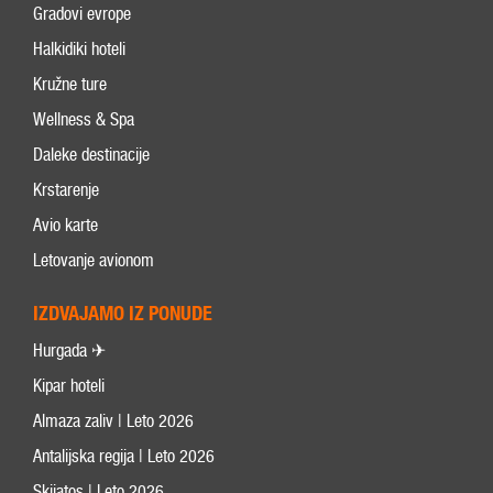
Gradovi evrope
Halkidiki hoteli
Kružne ture
Wellness & Spa
Daleke destinacije
Krstarenje
Avio karte
Letovanje avionom
IZDVAJAMO IZ PONUDE
Hurgada ✈
Kipar hoteli
Almaza zaliv | Leto 2026
Antalijska regija | Leto 2026
Skijatos | Leto 2026