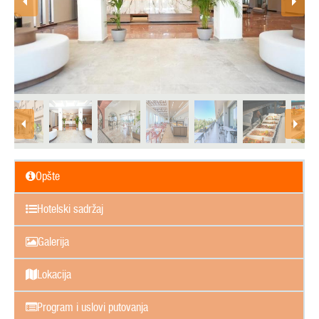
Opšte
Hotelski sadržaj
Galerija
Lokacija
Program i uslovi putovanja