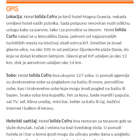
OPIS
Lokacija:
Hotel
Iolida Cofru
je bivši hotel Magna Graecia, nekada
omiljeni hotel naših putnika. Sada potpuno renoviran nudi odličnu
uslugu kako za parove, tako i za porodice sa decom. Hotel
Iolida
Corfu
nalazi se u letovalištu Dasia, jednom od najpoznatijih
turističkih mesta na istočnoj obali ostrva Krf. Smešten je iznad
glavne ulice, na oko 500 m od peščano-šljunkovite plaže Dasia, do
koje se dolazi kratkom šetnjom. Glavni grad Krf udaljen je oko 12
km, dok je aerodrom udaljen oko 14 km.
Sobe:
Hotel
Iolida Cofru
ima ukupno 127 soba. U ponudi agencije
su dvokrevetne sobe sa pogledom na baštu ili more, porodične
sobe, kao i trokrevetne sobe koje mogu imati pogled na baštu ili
bazen. Svaka soba ima kupatilo, fen za kosu, bade mantil i papuče,
sat TV, sef, klima uređaj, mini bar, ketler za kafu ili čaj, bežični
internet i balkon ili terasu.
Hotelski sadržaj:
Hotel
Iolida Cofru
ima restoran sa terasom gde se
služe doručak, ručak i večera na bazi švedskog stola. U ponudi
hotela je i bar u kome gosti mogu da uživaju preko dana u pogledu