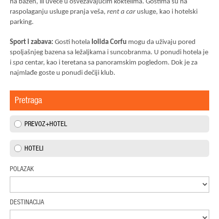
na bazen, ili uveče u osvežavajućim koktelima. Gostima su na
raspolaganju usluge pranja veša,
rent a car
usluge, kao i hotelski
parking.
Sport i zabava:
Gosti hotela
Iolida Corfu
mogu da uživaju pored
spoljašnjeg bazena sa ležaljkama i suncobranma. U ponudi hotela je
i
spa
centar, kao i teretana sa panoramskim pogledom. Dok je za
najmlađe goste u ponudi dečiji klub.
Pretraga
PREVOZ+HOTEL
HOTELI
POLAZAK
DESTINACIJA