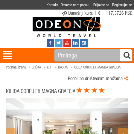
Kontakt
Ostavite nam poruku
Prijavite se
Registrujte se
Današnji kurs:
1 € = 117,3726 RSD
Početna strana
GRČKA
KRF
DASIJA
IOLIDA CORFU EX MAGNA GRAECIA
Podeli na društvenim mrežama
IOLIDA CORFU EX MAGNA GRAECIA