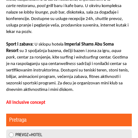
carte
restoranu,
pool
grill
baru i kafe baru. U okviru kompleksa
nalaze se
lobby lounge
,
pub
bar, diskoteka, sala za događaje i
konferencije. Dostupne su usluge recepcije 24h,
shuttle
prevoz,
usluga pranje i peglanje veša, prodavnice suvenira, internet kutak i
lekar na poziv.
Sport i zabava:
U sklopu hotela
Imperial Shams Abu Soma
Resort
su 3 spoljašnja bazena, dečiji bazen i zona za igru,
aqua
park
, centar za ronjenje, kite surfing i
windsurfing
centar. Gostima
je na raspolaganju spa centar
well
ness
sadržaji i ronilački centar sa
sertifikovanim instruktorima. Dostupni su teniski teren, stoni tenis,
bilijar, animacioni program, večernja zabava, fitnes aktivnosti i
sezonski sportski programi. Za decu je organizovan mini klub sa
dnevnim aktivnostima i mini diskom.
All inclusive concept
Pretraga
PREVOZ+HOTEL