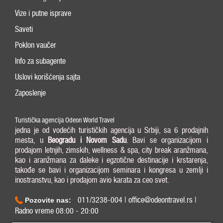
Vize i putne isprave
Saveti
Poklon vaučer
Info za subagente
Uslovi korišćenja sajta
Zaposlenje
Turistička agencija Odeon World Travel
jedna je od vodećih turističkih agencija u Srbiji, sa 6 prodajnih
mesta, u
Beogradu i
Novom Sadu
. Bavi se organizacijom i
prodajom letnjih, zimskih, wellness & spa, city break aranžmana,
kao i aranžmana za daleke i egzotične destinacije i krstarenja,
takođe se bavi i organizacijom seminara i kongresa u zemlji i
inostranstvu, kao i prodajom avio karata za ceo svet.
011/3238-004 | office@odeontravel.rs |
Pozovite nas:
Radno vreme 08:00 - 20:00