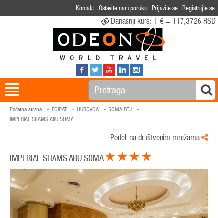
Kontakt
Ostavite nam poruku
Prijavite se
Registrujte se
Današnji kurs:
1 € = 117,3726 RSD
Početna strana
EGIPAT
HURGADA
SOMA BEJ
IMPERIAL SHAMS ABU SOMA
Podeli na društvenim mrežama
IMPERIAL SHAMS ABU SOMA