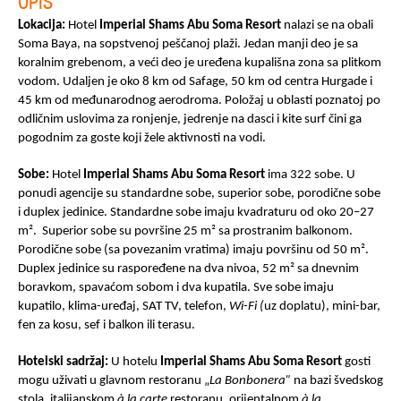
OPIS
Lokacija:
Hotel
Imperial Shams Abu Soma Resort
nalazi se na obali
Soma Baya, na sopstvenoj peščanoj plaži. Jedan manji deo je sa
koralnim grebenom, a veći deo je uređena kupališna zona sa plitkom
vodom. Udaljen je oko 8 km od Safage, 50 km od centra Hurgade i
45 km od međunarodnog aerodroma. Položaj u oblasti poznatoj po
odličnim uslovima za ronjenje, jedrenje na dasci i kite surf čini ga
pogodnim za goste koji žele aktivnosti na vodi.
Sobe:
Hotel
Imperial Shams Abu Soma Resort
ima 322 sobe. U
ponudi agencije su standardne sobe, superior sobe, porodične sobe
i duplex jedinice. Standardne sobe imaju kvadraturu od oko 20–27
m². Superior sobe su površine 25 m² sa prostranim balkonom.
Porodične sobe (sa povezanim vratima) imaju površinu od 50 m².
Duplex jedinice su raspoređene na dva nivoa, 52 m² sa dnevnim
boravkom, spavaćom sobom i dva kupatila. Sve sobe imaju
kupatilo, klima-uređaj, SAT TV, telefon,
Wi-Fi (
uz doplatu), mini-bar,
fen za kosu, sef i balkon ili terasu.
Hotelski sadržaj:
U hotelu
Imperial Shams Abu Soma Resort
gosti
mogu uživati u glavnom restoranu „
La Bonbonera”
na bazi švedskog
stola, italijanskom
à la carte
restoranu, orijentalnom
à la